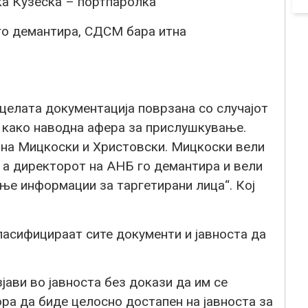
а Кузеска – портпаролка
го демантира, СДСМ бара итна
целата документација поврзана со случајот
и како наводна афера за прислушкување.
 на Мицкоски и Христовски. Мицкоски вели
 а директорот на АНБ го демантира и вели
ање информации за таргетирани лица“. Кој
ласифицираат сите документи и јавноста да
јави во јавноста без докази да им се
ора да биде целосно достапен на јавноста за