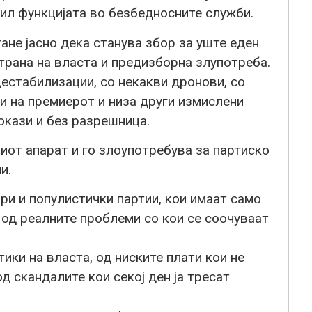
бил функцијата во безбедносните служби.
ане јасно дека станува збор за уште еден
трана на власта и предизборна злупотреба.
дестабилизации, со некакви дронови, со
и на премиерот и низа други измислени
окази и без разрешница.
от апарат и го злоупотребува за партиско
и.
ри и популистички партии, кои имаат само
 од реалните проблеми со кои се соочуваат
ки на власта, од ниските плати кои не
д скандалите кои секој ден ја тресат