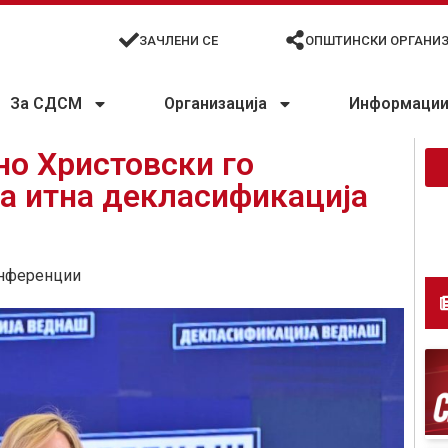
ЗАЧЛЕНИ СЕ
ОПШТИНСКИ ОРГАНИ
За СДСМ
Организација
Информации 
но Христовски го
а итна декласификација
нференции