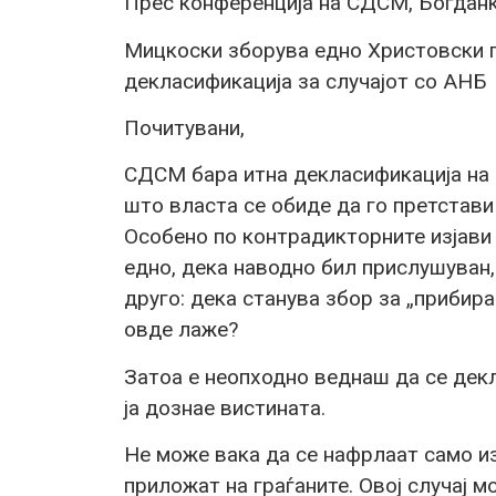
Прес конференција на СДСМ, Богданк
Мицкоски зборува едно Христовски 
декласификација за случајот со АНБ
Почитувани,
СДСМ бара итна декласификација на 
што власта се обиде да го претстав
Oсобено по контрадикторните изјави
едно, дека наводно бил прислушуван,
друго: дека станува збор за „прибир
овде лаже?
Затоа е неопходно веднаш да се дек
ја дознае вистината.
Не може вака да се нафрлаат само из
приложат на граѓаните. Овој случај м