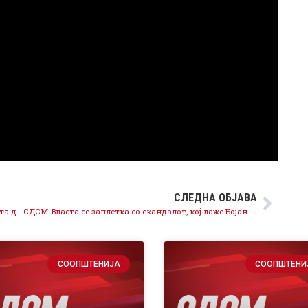
СЛЕДНА ОБЈАВА
Филипче од Неготино: Ги штитиме лозарите, Владата да го изгласа законот за дополнителни 3 денари по килограм грозје
СДСМ: Власта се заплетка со скандалот, кој лаже Бојан Христовски или Мицкоски?
СООПШТЕНИЈА
СООПШТЕНИ