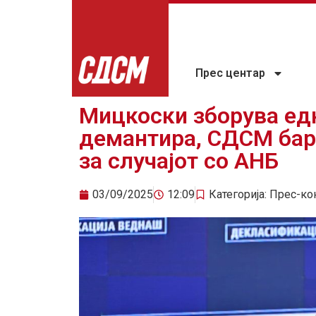
Прес центар
Мицкоски зборува ед
демантира, СДСМ бар
за случајот со АНБ
03/09/2025
12:09
Категорија:
Прес-ко