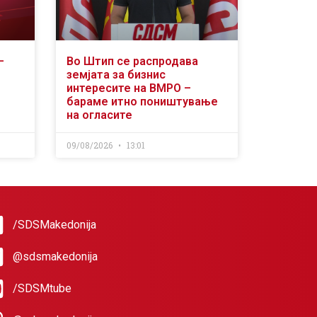
–
Во Штип се распродава
земјата за бизнис
интересите на ВМРО –
бараме итно поништување
на огласите
09/08/2026
13:01
/SDSMakedonija
@sdsmakedonija
/SDSMtube