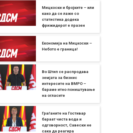
Мицкоски и бројките – или
како да се лаже со
статистика додека
фрижидерот е празен
Економија на Мицкоски –
Небото е граница!
Во Штип се распродава
земјата за бизнис
интересите на ВМРО –
бараме итно поништување
на огласите
Граѓаните на Гостивар
бараат чиста вода и
одговорност, Савески не
сака да реагира