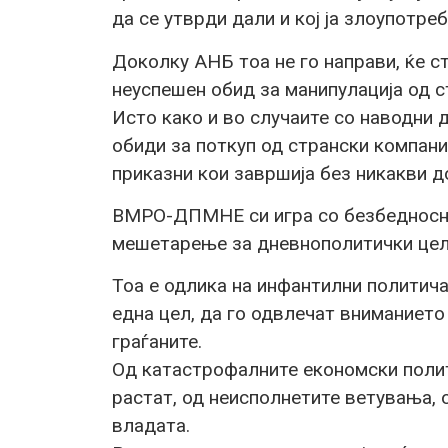
да се утврди дали и кој ја злоупотре
Доколку АНБ тоа не го направи, ќе ст
неуспешен обид за манипулација од с
Исто како и во случаите со наводни 
обиди за поткуп од странски компани
приказни кои завршија без никакви д
ВМРО-ДПМНЕ си игра со безбедносни
мешетарење за дневнополитички цел
Тоа е одлика на инфантилни политича
една цел, да го одвлечат вниманието
граѓаните.
Од катастрофалните економски полити
растат, од неисполнетите ветувања, о
владата.