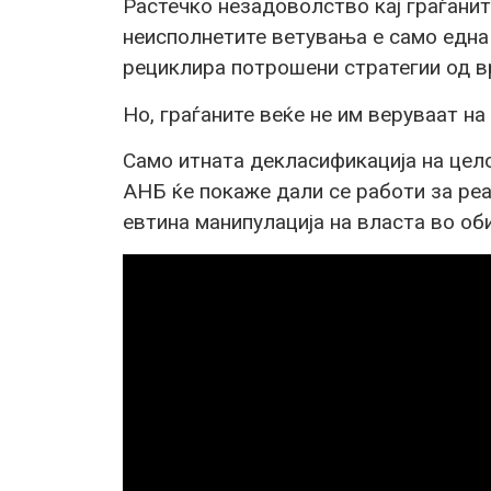
Растечко незадоволство кај граѓани
неисполнетите ветувања е само ед
рециклира потрошени стратегии од в
Но, граѓаните веќе не им веруваат на
Само итната декласификација на цело
АНБ ќе покаже дали се работи за ре
евтина манипулација на власта во оби