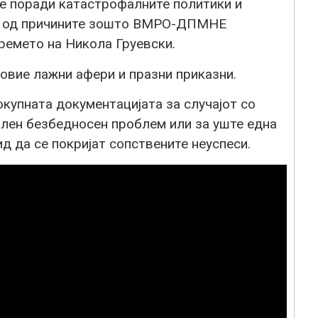
те поради катастрофалните политики и
на од причините зошто ВМРО-ДПМНЕ
ремето на Никола Груевски.
 овие лажни афери и празни приказни.
купната документацијата за случајот со
ален безбедносен проблем или за уште една
д да се покријат сопствените неуспеси.