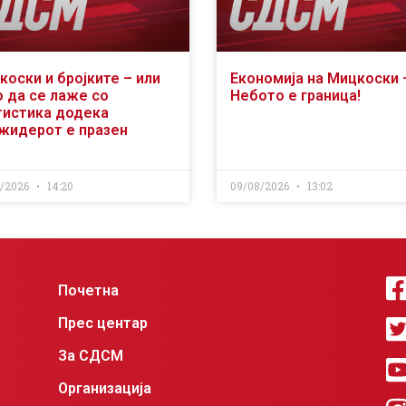
коски и бројките – или
Економија на Мицкоски 
о да се лаже со
Небото е граница!
тистика додека
жидерот е празен
8/2026
14:20
09/08/2026
13:02
Почетна
Прес центар
За СДСМ
Организација