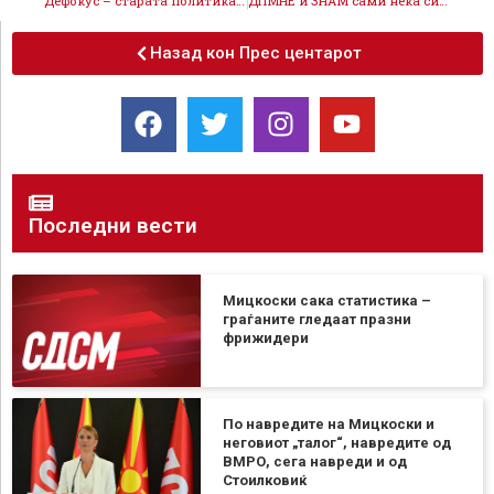
Дефокус – старата политика од кујните на ДПМНЕ
ДПМНЕ и ЗНАМ сами нека си ја гласаат предавничката Резолуција, знаат што следува за предавство
Назад кон Прес центарот
Последни вести
Мицкоски сака статистика –
граѓаните гледаат празни
фрижидери
По навредите на Мицкоски и
неговиот „талог“, навредите од
ВМРО, сега навреди и од
Стоилковиќ