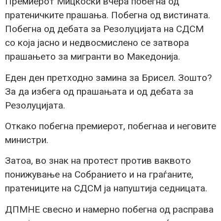
Премиерот Мицкоски вчера побегна од
пратеничките прашања. Побегна од вистината.
Побегна од дебата за Резолуцијата на СДСМ
со која јасно и недвосмислено се затвора
прашањето за мигранти во Македонија.
Еден ден претходно замина за Брисел. Зошто?
За да избега од прашањата и од дебата за
Резолуцијата.
Откако побегна премиерот, побегнаа и неговите
министри.
Затоа, во знак на протест против ваквото
понижување на Собранието и на граѓаните,
пратениците на СДСМ ја напуштија седницата.
ДПМНЕ свесно и намерно побегна од расправа