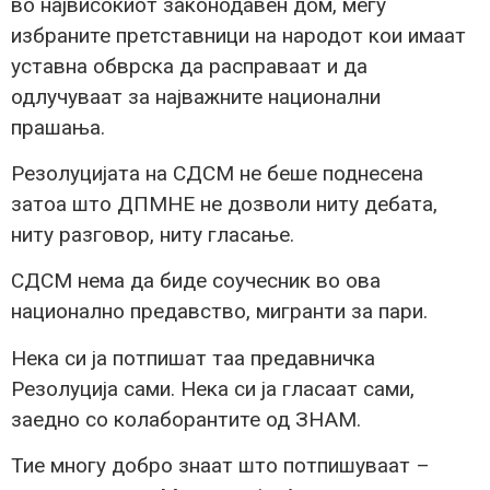
во највисокиот законодавен дом, меѓу
избраните претставници на народот кои имаат
уставна обврска да расправаат и да
одлучуваат за најважните национални
прашања.
Резолуцијата на СДСМ не беше поднесена
затоа што ДПМНЕ не дозволи ниту дебата,
ниту разговор, ниту гласање.
СДСМ нема да биде соучесник во ова
национално предавство, мигранти за пари.
Нека си ја потпишат таа предавничка
Резолуција сами. Нека си ја гласаат сами,
заедно со колаборантите од ЗНАМ.
Тие многу добро знаат што потпишуваат –