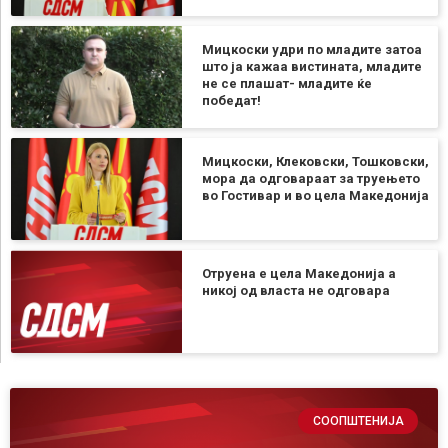
Мицкоски удри по младите затоа
што ја кажаа вистината, младите
не се плашат- младите ќе
победат!
Мицкоски, Клековски, Тошковски,
мора да одговараат за труењето
во Гостивар и во цела Македонија
Отруена е цела Македонија а
никој од власта не одговара
СООПШТЕНИЈА