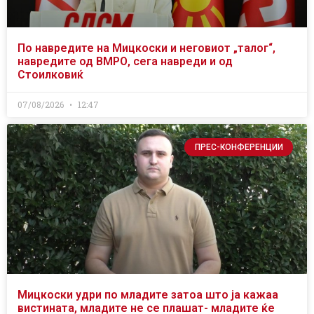
По навредите на Мицкоски и неговиот „талог“,
навредите од ВМРО, сега навреди и од
Стоилковиќ
07/08/2026
12:47
ПРЕС-КОНФЕРЕНЦИИ
Мицкоски удри по младите затоа што ја кажаа
вистината, младите не се плашат- младите ќе