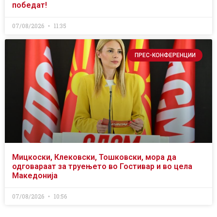
победат!
07/08/2026
11:35
ПРЕС-КОНФЕРЕНЦИИ
Мицкоски, Клековски, Тошковски, мора да
одговараат за труењето во Гостивар и во цела
Македонија
07/08/2026
10:56