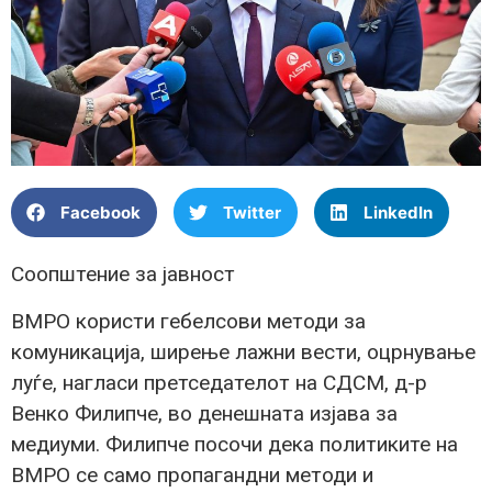
Facebook
Twitter
LinkedIn
Соопштение за јавност
ВМРО користи гебелсови методи за
комуникација, ширење лажни вести, оцрнување
луѓе, нагласи претседателот на СДСМ, д-р
Венко Филипче, во денешната изјава за
медиуми. Филипче посочи дека политиките на
ВМРО се само пропагандни методи и