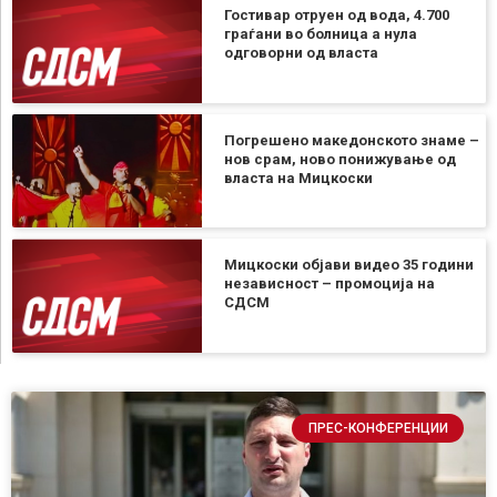
Гостивар отруен од вода, 4.700
граѓани во болница а нула
одговорни од власта
Погрешено македонското знаме –
нов срам, ново понижување од
власта на Мицкоски
Мицкоски објави видео 35 години
независност – промоција на
СДСМ
ПРЕС-КОНФЕРЕНЦИИ