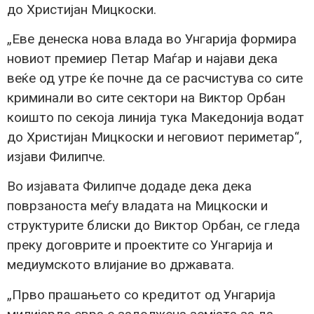
до Христијан Мицкоски.
„Еве денеска нова влада во Унгарија формира
новиот премиер Петар Маѓар и најави дека
веќе од утре ќе почне да се расчистува со сите
криминали во сите сектори на Виктор Орбан
коишто по секоја линија тука Македонија водат
до Христијан Мицкоски и неговиот периметар“,
изјави Филипче.
Во изјавата Филипче додаде дека дека
поврзаноста меѓу владата на Мицкоски и
структурите блиски до Виктор Орбан, се гледа
преку договрите и проектите со Унгарија и
медиумското влијание во државата.
„Прво прашањето со кредитот од Унгарија