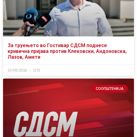
За труењето во Гостивар СДСМ поднесе
кривична пријава против Клековски, Андоновска,
Лазов, Амети
10/08/2026
11:51
СООПШТЕНИЈА