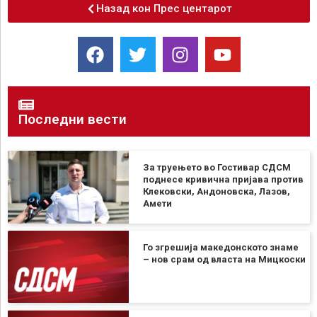
Назад кон Прес центарот
Последни вести
За труењето во Гостивар СДСМ
поднесе кривична пријава против
Клековски, Андоновска, Лазов,
Амети
Го згрешија македонското знаме
– нов срам од власта на Мицкоски