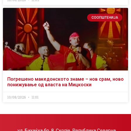
СООПШТЕНИЈА
Погрешено македонското знаме – нов срам, ново
понижување од власта на Мицкоски
10/08/2026
11:01
ул. Бихаќка бр. 8, Скопје, Република Северна