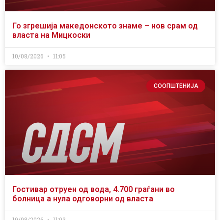
Го згрешија македонското знаме – нов срам од
власта на Мицкоски
10/08/2026
11:05
СООПШТЕНИЈА
Гостивар отруен од вода, 4.700 граѓани во
болница а нула одговорни од власта
10/08/2026
11:03