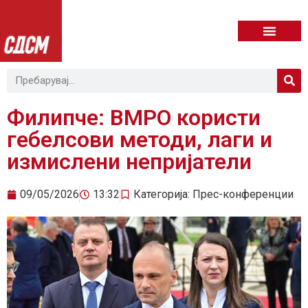
Филипче: ВМРО користи
гебелсови методи, лаги и
измислени непријатели
09/05/2026
13:32
Категорија:
Прес-конференции