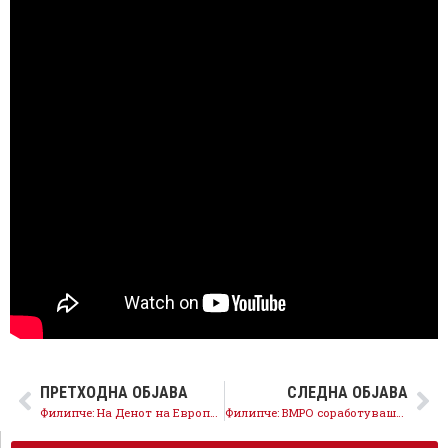
ПРЕТХОДНА ОБЈАВА
СЛЕДНА ОБЈАВА
Филипче: На Денот на Европа, Мицкоски е персона нон грата
Филипче: ВМРО соработуваше со фашистите, денес ја продолжува истата Гебелсова пропаганда