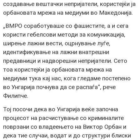
создавање вештачки непријатели, користејќи ја
орбановата мрежа на медиуми во Македонија.
„ВМРО соработуваше со фашистите, а и сега
користи гебелсови методи за комуникација,
ширење лажни вести, оцрнување луѓе,
идентификување на лажни внатрешни
предавници и надворешни непријатели. Сето
тоа користејќи ја орбановата мрежа на
медиуми тука кај нас, кога гледаме постепено
во Унгарија почнува да се распаѓа“, рече
Филипче.
Тој посочи дека во Унгарија веќе започна
процесот на расчистување со криминалите
поврзани со владеењето на Виктор Орбан и
дека тие случаи, водат и до структури блиски