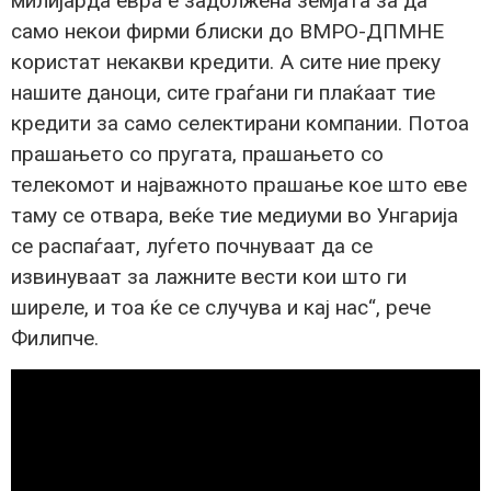
милијарда евра е задолжена земјата за да
само некои фирми блиски до ВМРО-ДПМНЕ
користат некакви кредити. А сите ние преку
нашите даноци, сите граѓани ги плаќаат тие
кредити за само селектирани компании. Потоа
прашањето со пругата, прашањето со
телекомот и најважното прашање кое што еве
таму се отвара, веќе тие медиуми во Унгарија
се распаѓаат, луѓето почнуваат да се
извинуваат за лажните вести кои што ги
ширеле, и тоа ќе се случува и кај нас“, рече
Филипче.