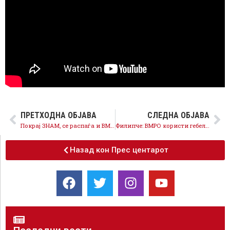
ПРЕТХОДНА ОБЈАВА
СЛЕДНА ОБЈАВА
Покрај ЗНАМ, се распаѓа и ВМРО-ОКГ – уште еден функционер бега од кривична одговорност
Филипче: ВМРО користи гебелсови методи, лаги и измислени непријатели
Назад кон Прес центарот