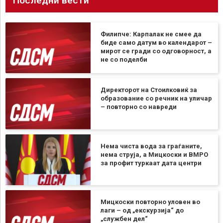
Последни вести
Филипче: Карпалак не смее да
биде само датум во календарот –
мирот се гради со одговорност, а
не со поделби
Директорот на Стоилковиќ за
образование со речник на уличар
– повторно со навреди
Нема чиста вода за граѓаните,
нема струја, а Мицкоски и ВМРО
за профит туркаат дата центри
Мицкоски повторно уловен во
лаги – од „екскурзија“ до
„службен дел“