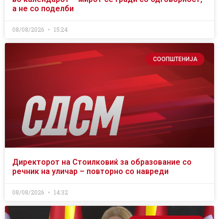
а не со поделби
08/08/2026
15:24
СООПШТЕНИЈА
Директорот на Стоилковиќ за образование со
речник на уличар – повторно со навреди
08/08/2026
14:32