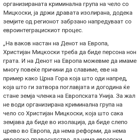
организираната криминална група на чело со
Мицкоски, ја држи дравата изолирана, додека
земјите од регионот забрзано напредуваат со
евроинтеграцискиот процес.
„На ваков настан на Денот на Европа,
Христијан Мицкоски треба да биде персона нон
грата. И на Денот на Европа можевме да имаме
многу повеќе причини да славиме, еве на
пример како Црна Гора која што оди напред,
која што ги затвора поглавјата и догодина ќе
стане земја членка на Европската Унија. За жал
не води организирана криминална група на
чело со Христијан Мицкоски, која што сака
земјава да биде во изолација, да биде слепо
црево во Европа, да нема реформи, да нема
европско правосудство, да нема европски