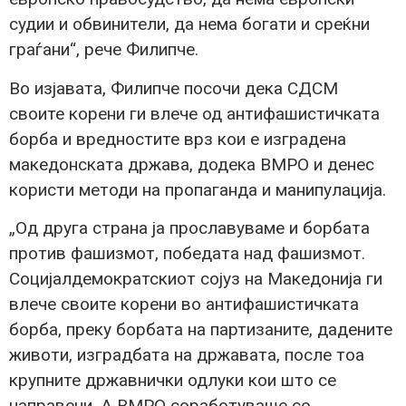
судии и обвинители, да нема богати и среќни
граѓани“, рече Филипче.
Во изјавата, Филипче посочи дека СДСМ
своите корени ги влече од антифашистичката
борба и вредностите врз кои е изградена
македонската држава, додека ВМРО и денес
користи методи на пропаганда и манипулација.
„Од друга страна ја прославуваме и борбата
против фашизмот, победата над фашизмот.
Социјалдемократскиот сојуз на Македонија ги
влече своите корени во антифашистичката
борба, преку борбата на партизаните, дадените
животи, изградбата на државата, после тоа
крупните државнички одлуки кои што се
направени. А ВМРО соработуваше со