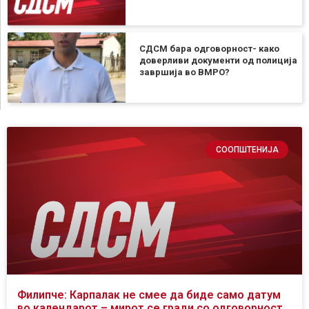
СДСМ бара одговорност- како
доверливи документи од полиција
завршија во ВМРО?
СООПШТЕНИЈА
Филипче: Карпалак не смее да биде само датум
во календарот – мирот се гради со одговорност,