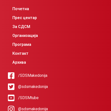
Почетна
Прес центар
За СДСМ
Организација
Програма
Контакт
Архива
/SDSMakedonija
@sdsmakedonija
/SDSMtube
@sdsmakedonija