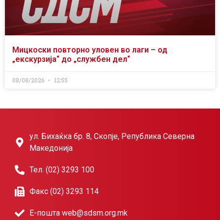
Мицкоски повторно уловен во лаги – од
„екскурзија“ до „службен дел“
08/08/2026
12:55
ул. Бихаќка бр. 8, Скопје, Република Северна
Македонија
Тел. (02) 3293 100
Факс (02) 3293 114
Е-пошта web@sdsm.org.mk