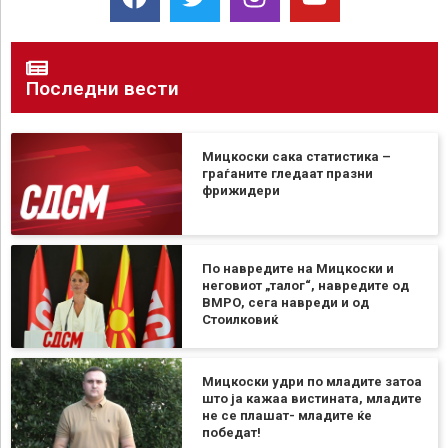
Последни вести
Мицкоски сака статистика –
граѓаните гледаат празни
фрижидери
По навредите на Мицкоски и
неговиот „талог“, навредите од
ВМРО, сега навреди и од
Стоилковиќ
Мицкоски удри по младите затоа
што ја кажаа вистината, младите
не се плашат- младите ќе
победат!