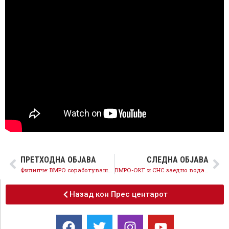
ПРЕТХОДНА ОБЈАВА
СЛЕДНА ОБЈАВА
Филипче: ВМРО соработуваше со фашистите, денес ја продолжува истата Гебелсова пропаганда
ВМРО-ОКГ и СНС заедно водат Гебелсовa фабрика за лаги и дезинформации
Назад кон Прес центарот