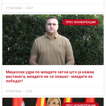
07/08/2026
12:47
ПРЕС-КОНФЕРЕНЦИИ
Мицкоски удри по младите затоа што ја кажаа
вистината, младите не се плашат- младите ќе
победат!
07/08/2026
11:35
ПРЕС-КОНФЕРЕНЦИИ