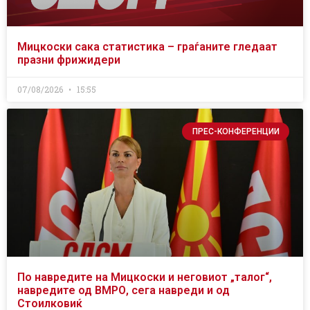
Мицкоски сака статистика – граѓаните гледаат
празни фрижидери
07/08/2026
15:55
ПРЕС-КОНФЕРЕНЦИИ
По навредите на Мицкоски и неговиот „талог“,
навредите од ВМРО, сега навреди и од
Стоилковиќ