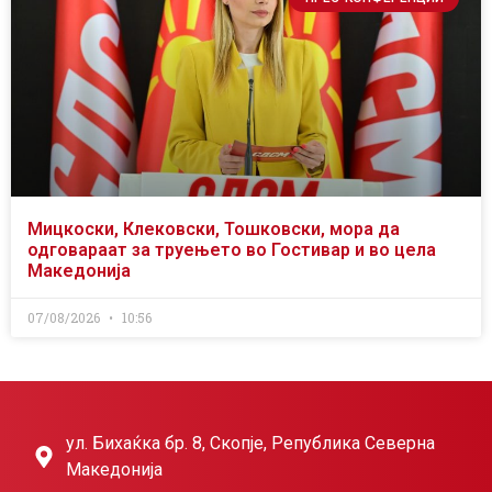
Мицкоски, Клековски, Тошковски, мора да
одговараат за труењето во Гостивар и во цела
Македонија
07/08/2026
10:56
ул. Бихаќка бр. 8, Скопје, Република Северна
Македонија