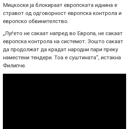
Мицкоски ја блокираат европската иднина е
стравот од одговорност европска контрола и
европско обвинителство.
„Луѓето не сакаат напред во Европа, не сакаат
европска контрола на системот. Зошто сакаат
да продолжат да крадат народни пари преку
наместени тендери. Тоа е суштината“, истакна
Филипче.