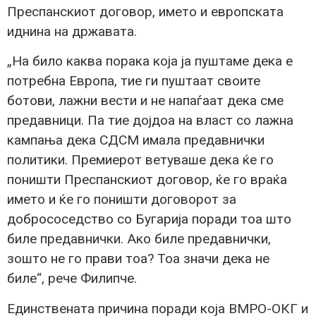
Преспанскиот договор, името и европската
иднина на државата.
„На било каква порака која ја пуштаме дека е
потребна Европа, тие ги пуштаат своите
ботови, лажни вести и не напаѓаат дека сме
предавници. Па тие дојдоа на власт со лажна
кампања дека СДСМ имала предавнички
политики. Премиерот ветуваше дека ќе го
поништи Преспанскиот договор, ќе го враќа
името и ќе го поништи договорот за
добрососедство со Бугарија поради тоа што
биле предавнички. Ако биле предавнички,
зошто не го прави тоа? Тоа значи дека не
биле“, рече Филипче.
Единствената причина поради која ВМРО-ОКГ и