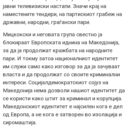
јавни телевизиски настапи. Значи крај на
наместените тендери, на партискиот грабеж на
државни, народни, граѓански пари.
Мицкокски и неговата група свестно ја
блокираат Европската иднина на Македонија,
за да ја продолжат кражбата на народните
пари. И токму затоа националниот идентитет
им служи само како изговор за да ја зачуваат
власта и да продолжат со своите криминални
интереси. Социјалдемократскиот сојуз на
Македонија нема дозволи нашиот идентитет да
се користи како штит за криминал и корупција.
Македонскиот идентитет е најсилен кога е дел
од Европа, а не кога е затворен во изолација и
сиромаштија.