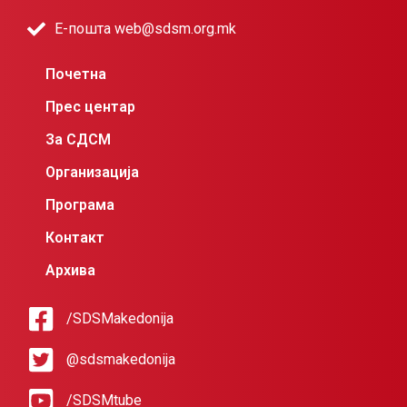
Е-пошта web@sdsm.org.mk
Почетна
Прес центар
За СДСМ
Организација
Програма
Контакт
Архива
/SDSMakedonija
@sdsmakedonija
/SDSMtube