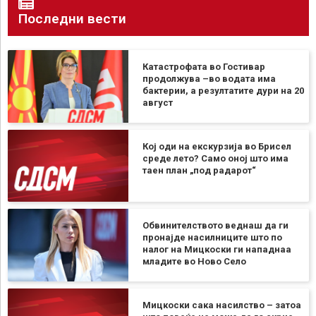
Последни вести
Катастрофата во Гостивар
продолжува –во водата има
бактерии, а резултатите дури на 20
август
Кој оди на екскурзија во Брисел
среде лето? Само оној што има
таен план „под радарот“
Обвинителството веднаш да ги
пронајде насилниците што по
налог на Мицкоски ги нападнаа
младите во Ново Село
Мицкоски сака насилство – затоа