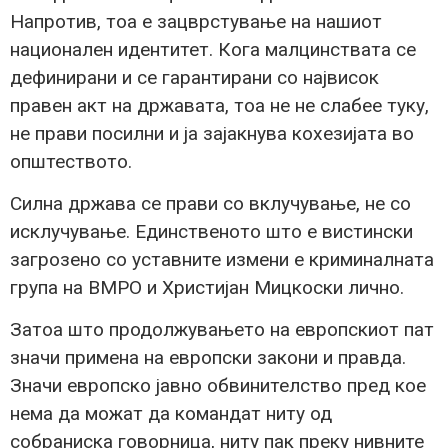
Напротив, тоа е зацврстување на нашиот
национален идентитет. Кога малцинствата се
дефинирани и се гарантирани со највисок
правен акт на државата, тоа не не слабее туку,
не прави посилни и ја зајакнува кохезијата во
општеството.
Силна држава се прави со вклучување, не со
исклучување. Единственото што е вистински
загрозено со уставните измени е криминалната
група на ВМРО и Христијан Мицкоски лично.
Затоа што продолжувањето на европскиот пат
значи примена на европски закони и правда.
Значи европско јавно обвинителство пред кое
нема да можат да командат ниту од
собраниска говорница, ниту пак преку нивните