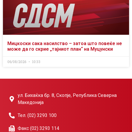
Мицкоски сака насилство – затоа што повеќе не
може да го скрие „тајниот план“ на Муцунски
06/08/2026
10:33
ул. Бихаќка бр. 8, Скопје, Република Северна
Македонија
Тел. (02) 3293 100
Факс (02) 3293 114