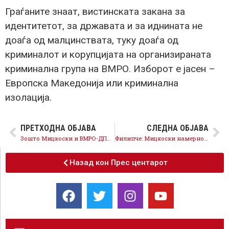
Граѓаните знаат, вистинската закана за
идентитетот, за државата и за иднината не
доаѓа од малцинствата, туку доаѓа од
криминалот и корупцијата на организираната
криминална група на ВМРО. Изборот е јасен –
Европска Македонија или криминална
изолација.
ПРЕТХОДНА ОБЈАВА
СЛЕДНА ОБЈАВА
Зошто Мицкоски и ВМРО-ДПМНЕ не му честитаа на Петер Маѓар и на новата демократска влада во Унгарија, кога велат дека Тиза им е „сестринска партија“?
Филипче: Мицкоски намерно ја турка Македонија во изолација за да ја заштити криминалната банда
Назад кон Прес центарот