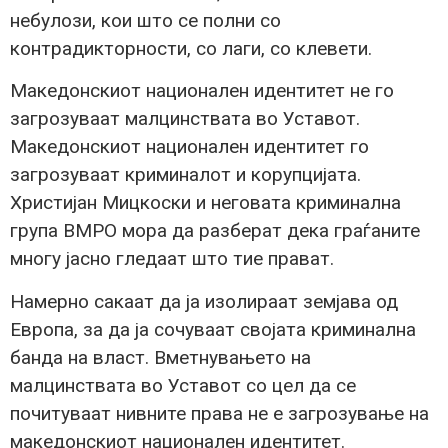
небулози, кои што се полни со
контрадикторности, со лаги, со клевети.
Македонскиот национален идентитет не го
загрозуваат малцинствата во Уставот.
Македонскиот национален идентитет го
загрозуваат криминалот и корупцијата.
Христијан Мицкоски и неговата криминална
група ВМРО мора да разберат дека граѓаните
многу јасно гледаат што тие прават.
Намерно сакаат да ja изолираат земјава од
Европа, за да ja сочуваат својата криминална
банда на власт. Вметнувањето на
малцинствата во Уставот со цел да се
почитуваат нивните права не е загрозување на
македонскиот национален идентитет.