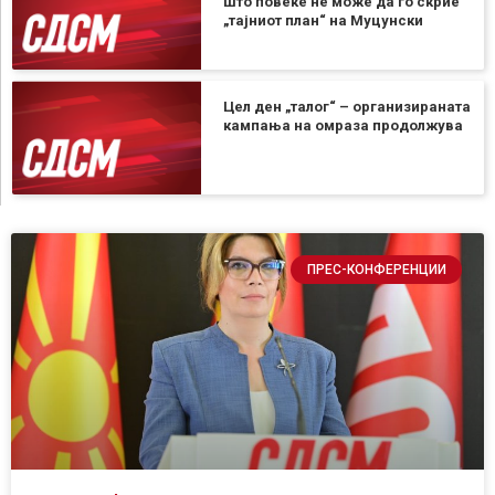
што повеќе не може да го скрие
„тајниот план“ на Муцунски
Цел ден „талог“ – организираната
кампања на омраза продолжува
ПРЕС-КОНФЕРЕНЦИИ