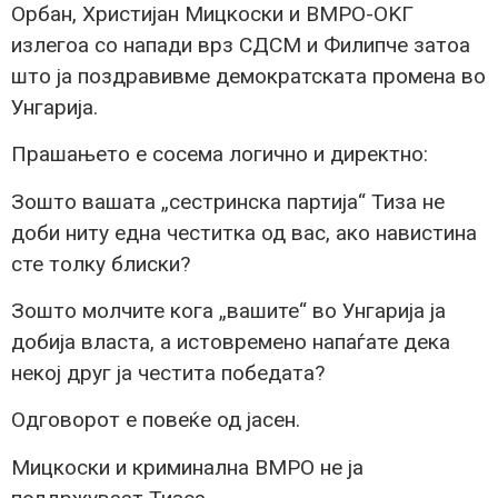
Орбан, Христијан Мицкоски и ВМРО-OKГ
излегоа со напади врз СДСМ и Филипче затоа
што ја поздравивме демократската промена во
Унгарија.
Прашањето е сосема логично и директно:
Зошто вашата „сестринска партија“ Тиза не
доби ниту една честитка од вас, ако навистина
сте толку блиски?
Зошто молчите кога „вашите“ во Унгарија ја
добија власта, а истовремено напаѓате дека
некој друг ја честита победата?
Одговорот е повеќе од јасен.
Мицкоски и криминална ВМРО не ја