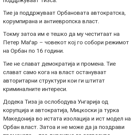
поддржуваат Тизса.
Тие ја поддржуваат Орбановата автократска,
корумпирана и антиевропска власт.
Токму затоа им е тешко да му честитаат на
Петер Маѓар – човекот кој го собори режимот
на Орбан по 16 години.
Тие не слават демократија и промена. Тие
слават само кога на власт остануваат
авторитарни структури кои ги штитат
криминалните интереси.
Додека Тиза ја ослободува Унгарија од
корупција и автократија, Мицкоски ја турка
Македонија во истата изолација и ист модел на
Орбан власт. Затоа и не може да ја поздрави