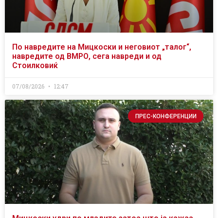
По навредите на Мицкоски и неговиот „талог“,
навредите од ВМРО, сега навреди и од
Стоилковиќ
07/08/2026
12:47
ПРЕС-КОНФЕРЕНЦИИ