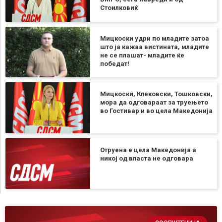
Стоилковиќ
Мицкоски удри по младите затоа
што ја кажаа вистината, младите
не се плашат- младите ќе
победат!
Мицкоски, Клековски, Тошковски,
мора да одговараат за труењето
во Гостивар и во цела Македонија
Отруена е цела Македонија а
никој од власта не одговара