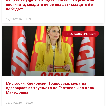
Мицкоски удри по младите затоа што ја кажаа
вистината, младите не се плашат- младите ќе
победат!
07/08/2026
11:35
ПРЕС-КОНФЕРЕНЦИИ
Мицкоски, Клековски, Тошковски, мора да
одговараат за труењето во Гостивар и во цела
Македонија
07/08/2026
10:56