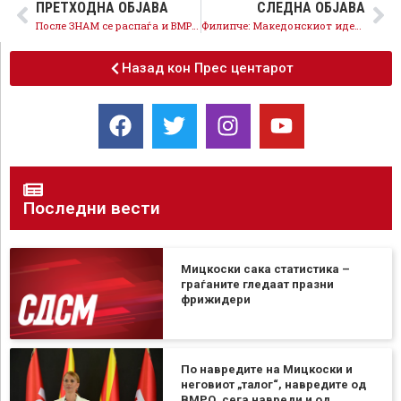
ПРЕТХОДНА ОБЈАВА
СЛЕДНА ОБЈАВА
После ЗНАМ се распаѓа и ВМРО-ОКГ – повлекување на градоначалникот Сотир, внатрешни кавги и поделби
Филипче: Македонскиот идентитет го загрозува криминалот и корупцијата на Мицкоски и ВМРО-ОКГ, а не малцинствата
Назад кон Прес центарот
Последни вести
Мицкоски сака статистика –
граѓаните гледаат празни
фрижидери
По навредите на Мицкоски и
неговиот „талог“, навредите од
ВМРО, сега навреди и од