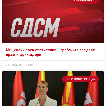
СООПШТЕНИЈА
Мицкоски сака статистика – граѓаните гледаат
празни фрижидери
07/08/2026
15:55
ПРЕС-КОНФЕРЕНЦИИ