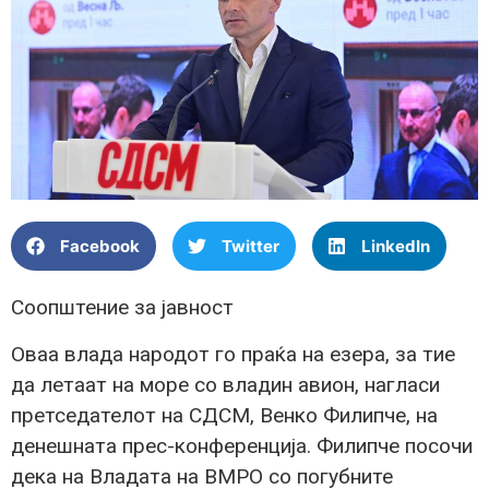
Facebook
Twitter
LinkedIn
Соопштение за јавност
Оваа влада народот го праќа на езера, за тие
да летаат на море со владин авион, нагласи
претседателот на СДСМ, Венко Филипче, на
денешната прес-конференција. Филипче посочи
дека на Владата на ВМРО со погубните