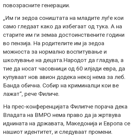
повозрасните генерации.
„Им ги зедоа соништата на младите луѓе кои
само гледаат како да избегаат од тука. А на
старите им ги земаа достоинствените години
во пензија. На родителите им ја зедоа
можноста за нормално воспитување и
школување на децата.Народот да гладува, а
тие да носат часовници од 60 илјади евра, да
купуваат нов авион додека некој нема за леб.
Банда обична. Собир на криминалци кои ве
лажат“, рече Филиче.
На прес-конференцијата Филипче порача дека
Владата на ВМРО нема право да ја жртвува
иднината на државата, Македонија и Европа се
нашиот идентитет, и следуваат промени.