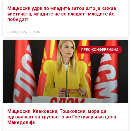
Мицкоски удри по младите затоа што ја кажаа
вистината, младите не се плашат- младите ќе
победат!
07/08/2026
11:35
ПРЕС-КОНФЕРЕНЦИИ
Мицкоски, Клековски, Тошковски, мора да
одговараат за труењето во Гостивар и во цела
Македонија