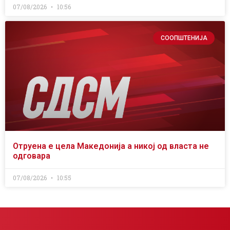
07/08/2026
10:56
СООПШТЕНИЈА
Отруена е цела Македонија а никој од власта не
одговара
07/08/2026
10:55