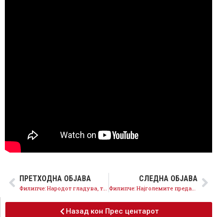
ПРЕТХОДНА ОБЈАВА
СЛЕДНА ОБЈАВА
Филипче: Народот гладува, тие носат часовници од 65.000 евра
Филипче: Најголемите предавници се Мицкоски и неговата криминална банда
Назад кон Прес центарот