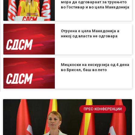
мора да одговараат за труењето
во Гостивар и во цела Македонија
Отруена е цела Македонија а
никој од власта не одговара
Мицкоски на екскурзија од 4 дена
во Брисел, баш во лето
ПРЕС-КОНФЕРЕНЦИИ