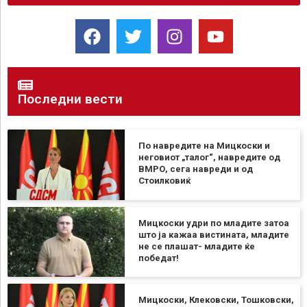
Последни вести
По навредите на Мицкоски и
неговиот „талог“, навредите од
ВМРО, сега навреди и од
Стоилковиќ
Мицкоски удри по младите затоа
што ја кажаа вистината, младите
не се плашат- младите ќе
победат!
Мицкоски, Клековски, Тошковски,