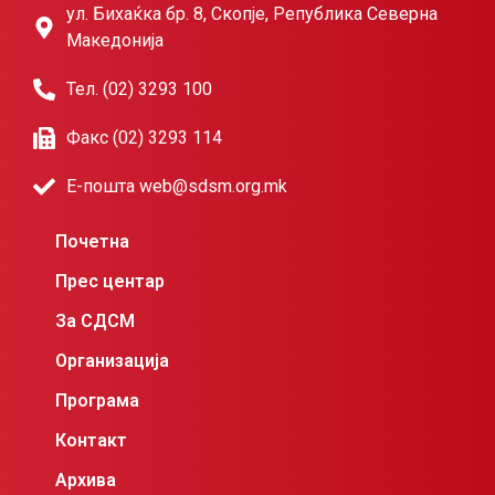
ул. Бихаќка бр. 8, Скопје, Република Северна
Македонија
Тел. (02) 3293 100
Факс (02) 3293 114
Е-пошта web@sdsm.org.mk
Почетна
Прес центар
За СДСМ
Организација
Програма
Контакт
Архива