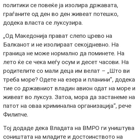
политики се повеќе ја изолира државата,
граѓаните од ден во ден живеат потешко,
додека власта се луксузира.
„Од Македонија прават слепо црево на
Балканот и не изолираат секојдневно. На
граница не може нормално да поминете. На
лето ќе се чека меѓу осум и десет часови. На
родителите со мали деца им велат – „Што ви
треба море? Одете на езера и планини”, додека
тие со државниот владин авион одат на море и
живеат во луксуз. Затоа, мора да застанеме на
патот на оваа криминална организација“, рече
Филипче.
Тој додаде дека Владата на ВМРО ги уништува
соништата на младите и достоинството на