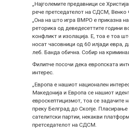
„Најголемите предавници се Христија
рече претседателот на СДСМ, Венко 
„Она на што игра ВМРО е приказна на
реторика од деведесеттите години во
конфликт и изолација. Е, тоа е тоа шт
носат часовници од 60 илјади евра, д
леб. Банда обична. Собир на кримина
Филипче посочи дека европската инт
интерес.
„Европа е нашиот национален интерес
Македонија и Европа се нашиот иден
евроскептицизмот, тоа се задачите 
преку Белград до Скопје. Пласирање 
сателитски партии, некакви платформ
претседателот на СДСМ.