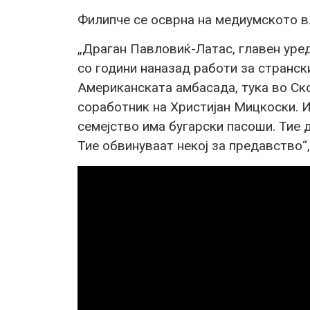
Филипче се осврна на медиумското вл
„Драган Павловиќ-Латас, главен уред
со години наназад работи за странск
Американската амбасада, тука во Ско
соработник на Христијан Мицкоски. И
семејство има бугарски пасоши. Тие 
Тие обвинуваат некој за предавство“