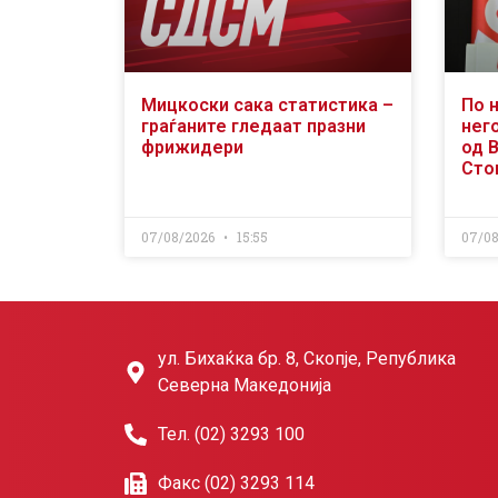
Мицкоски сака статистика –
По 
граѓаните гледаат празни
него
фрижидери
од 
Сто
07/08/2026
15:55
07/0
ул. Бихаќка бр. 8, Скопје, Република
Северна Македонија
Тел. (02) 3293 100
Факс (02) 3293 114