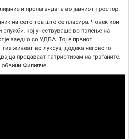
ијание и пропагандата во јавниот простор.
ник на сето тоа што се пласира. Човек кои
и служби, кој учествуваше во палење на
пје заедно со УДБА. Тој е првиот
 тие живеат во луксуз, додека неговото
двајца продаваат патриотизам на граѓаните.
, обвини Филипче.