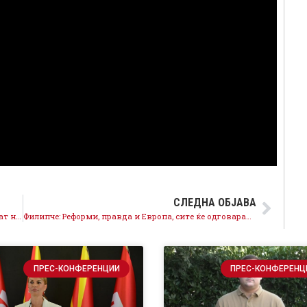
СЛЕДНА ОБЈАВА
Филипче: Народот го праќаат на езера, тие да летаат на море со владин авион
Филипче: Реформи, правда и Европа, сите ќе одговараат јас ви ветувам
ПРЕС-КОНФЕРЕНЦИИ
ПРЕС-КОНФЕРЕНЦ