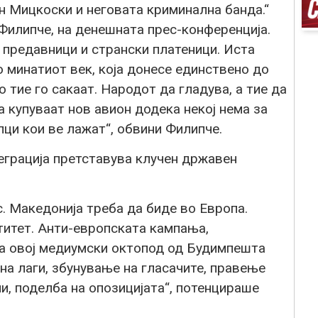
н Мицкоски и неговата криминална банда.“
Филипче, на денешната прес-конференција.
 предавници и странски платеници. Иста
 минатиот век, која донесе единствено до
о тие го сакаат. Народот да гладува, а тие да
а купуваат нов авион додека некој нема за
лци кои ве лажат“, обвини Филипче.
еграција претставува клучен државен
. Македонија треба да биде во Европа.
титет. Анти-европската кампања,
на овој медиумски октопод од Будимпешта
на лаги, збунување на гласачите, правење
и, поделба на опозицијата“, потенцираше