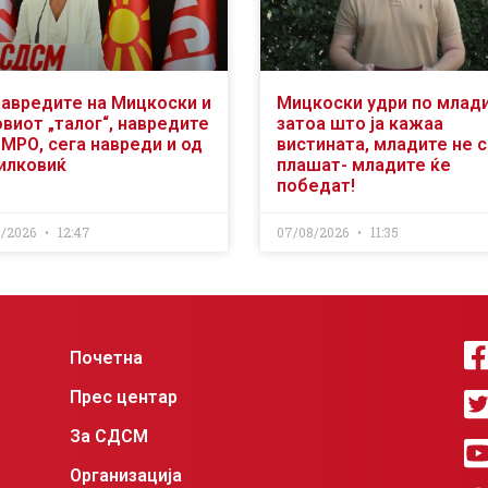
навредите на Мицкоски и
Мицкоски удри по млад
виот „талог“, навредите
затоа што ја кажаа
ВМРО, сега навреди и од
вистината, младите не 
илковиќ
плашат- младите ќе
победат!
8/2026
12:47
07/08/2026
11:35
Почетна
Прес центар
За СДСМ
Организација