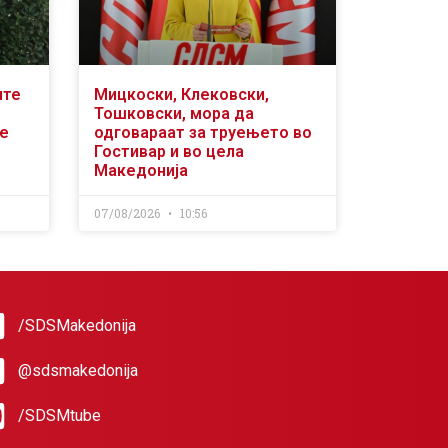
ите
Мицкоски, Клековски,
Тошковски, мора да
се
одговараат за труењето во
Гостивар и во цела
Македонија
07/08/2026
10:56
/SDSMakedonija
@sdsmakedonija
/SDSMtube