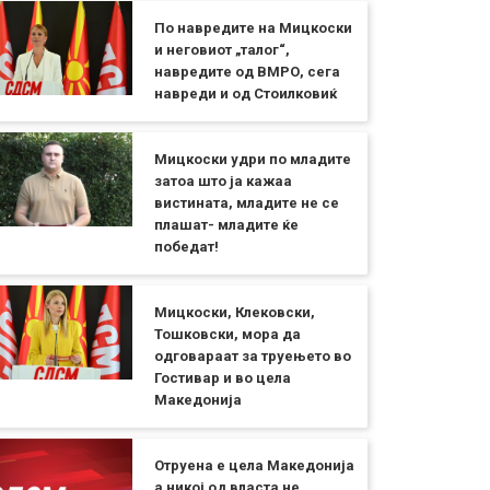
По навредите на Мицкоски
и неговиот „талог“,
навредите од ВМРО, сега
навреди и од Стоилковиќ
Мицкоски удри по младите
затоа што ја кажаа
вистината, младите не се
плашат- младите ќе
победат!
Мицкоски, Клековски,
Тошковски, мора да
одговараат за труењето во
Гостивар и во цела
Македонија
Отруена е цела Македонија
а никој од власта не