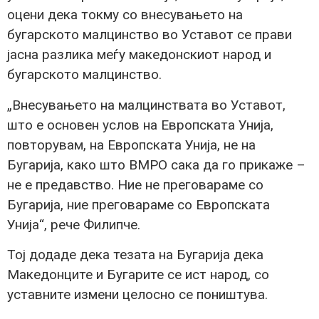
оцени дека токму со внесувањето на
бугарското малцинство во Уставот се прави
јасна разлика меѓу македонскиот народ и
бугарското малцинство.
„Внесувањето на малцинствата во Уставот,
што е основен услов на Европската Унија,
повторувам, на Европската Унија, не на
Бугарија, како што ВМРО сака да го прикаже –
не е предавство. Ние не преговараме со
Бугарија, ние преговараме со Европската
Унија“, рече Филипче.
Тој додаде дека тезата на Бугарија дека
Македонците и Бугарите се ист народ, со
уставните измени целосно се поништува.