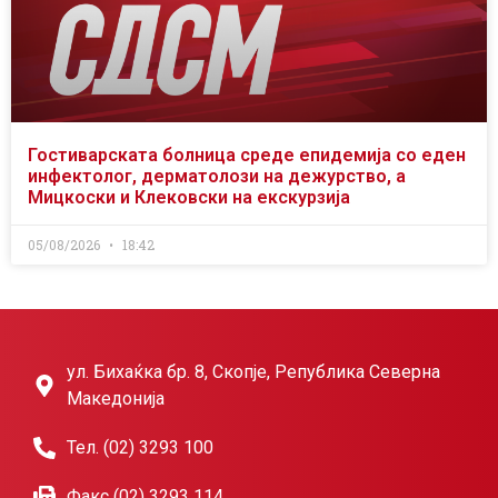
Гостиварската болница среде епидемија со еден
инфектолог, дерматолози на дежурство, а
Мицкоски и Клековски на екскурзија
05/08/2026
18:42
ул. Бихаќка бр. 8, Скопје, Република Северна
Македонија
Тел. (02) 3293 100
Факс (02) 3293 114