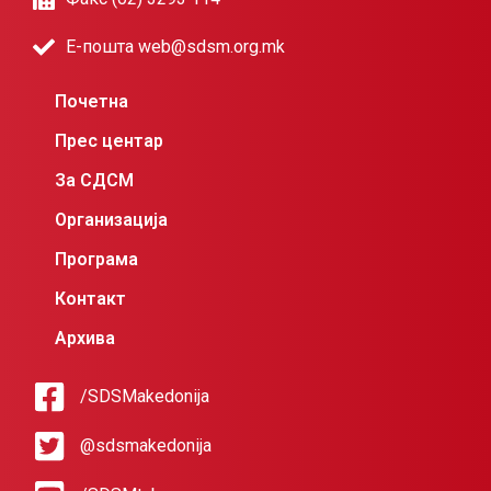
Е-пошта web@sdsm.org.mk
Почетна
Прес центар
За СДСМ
Организација
Програма
Контакт
Архива
/SDSMakedonija
@sdsmakedonija