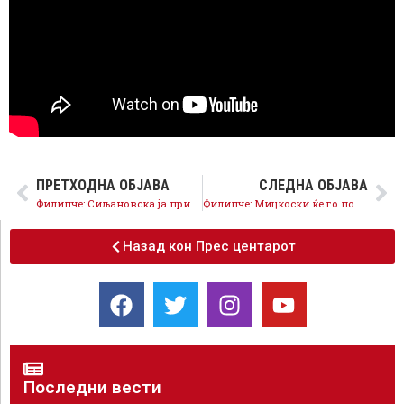
ПРЕТХОДНА ОБЈАВА
СЛЕДНА ОБЈАВА
Филипче: Сиљановска ја призна, најголемата политичка хипокризија и измама на ВМРО на сопствениот народ
Филипче: Мицкоски ќе го поништуваше Преспанскиот договор па рече дека е ремек-дело на дипломатијата
Назад кон Прес центарот
Последни вести