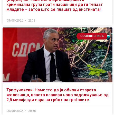
криминална група прати насилници да ги тепаат
младите – затоа што се плашат од вистината!
05/08/2026
21:08
СООПШТЕНИЈА
Трифуновски: Наместо да ја обнови старата
железница, власта планира ново задолжување од
2,5 милијарди евра на грбот на граѓаните
05/08/2026
20:56