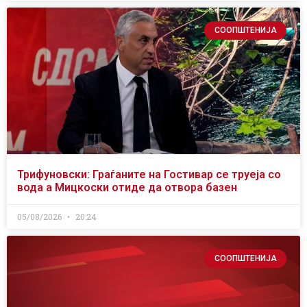
СООПШТЕНИЈА
Трифуновски: Граѓаните на Гостивар се труеја со
вода а Мицкоски отиде да отвора базен
05/08/2026
20:24
СООПШТЕНИЈА