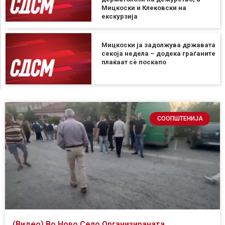
Мицкоски и Клековски на
екскурзија
Мицкоски ја задолжува државата
секоја недела – додека граѓаните
плаќаат сѐ поскапо
СООПШТЕНИЈА
(Видео) Во Ново Село Организираната