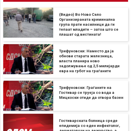
(Видео) Во Ново Село
Организираната криминална
група прати насилници да ги
тепаат младите – затоа што се
плашат од вистината!
Трифуновски: Наместо да ја
обнови старата железница,
власта планира ново
задолжување од 2,5 милијарди
евра на грбот на граѓаните
Трифуновски: Граѓаните на
Гостивар се труеја со вода а
Мицкоски отиде да отвора базен
Гостиварската болница среде
епидемија со еден инфектолог,
дерматолози на дежурство, а