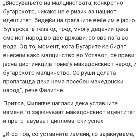
„Внесувањето на малцинствата, конкретно
бугарското, никако не е ризик за нашиот
идентитет, бидејќи на граѓаните веќе им е јасно.
Бугарската теза од пред многу децении дека
сме ист народ во две држави, со ова паѓа во
вода. Од тој момент, кога Бугарите ќе бидат
внесени како малцинство во Уставот, се прави
јасна дистинкција помеѓу македонскиот народ и
бугарското малцинство. Се руши целата
пропаганда дека нема посебен македонски
народ“, рече Филипче.
Притоа, Филипче нагласи дека уставните
измени го зајакнуваат македонскиот идентитет
и претставуваат дипломатски успех.
„И со тоа, со уставните измени, го зајакнуваме,