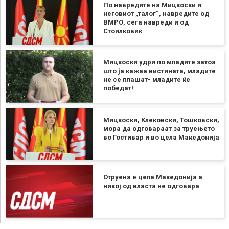
По навредите на Мицкоски и
неговиот „талог“, навредите од
ВМРО, сега навреди и од
Стоилковиќ
Мицкоски удри по младите затоа
што ја кажаа вистината, младите
не се плашат- младите ќе
победат!
Мицкоски, Клековски, Тошковски,
мора да одговараат за труењето
во Гостивар и во цела Македонија
Отруена е цела Македонија а
никој од власта не одговара