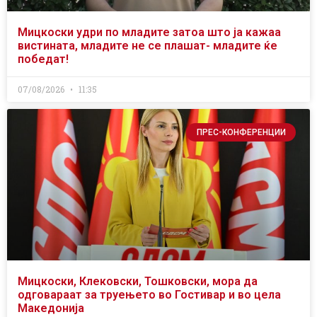
Мицкоски удри по младите затоа што ја кажаа
вистината, младите не се плашат- младите ќе
победат!
07/08/2026
11:35
ПРЕС-КОНФЕРЕНЦИИ
Мицкоски, Клековски, Тошковски, мора да
одговараат за труењето во Гостивар и во цела
Македонија