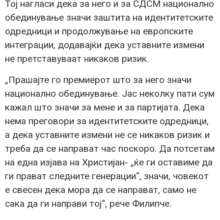
Тој нагласи дека за него и за СДСМ национално
обединување значи заштита на идентитетските
одредници и продолжување на европските
интеграции, додавајќи дека уставните измени
не претставуваат никаков ризик.
„Прашајте го премиерот што за него значи
национално обединување. Јас неколку пати сум
кажал што значи за мене и за партијата. Дека
нема преговори за идентитетските одредници,
а дека уставните измени не се никаков ризик и
треба да се направат час поскоро. Да потсетам
на една изјава на Христијан- „ќе ги оставиме да
ги прават следните генерации“, значи, човекот
е свесен дека мора да се направат, само не
сака да ги направи тој“, рече Филипче.