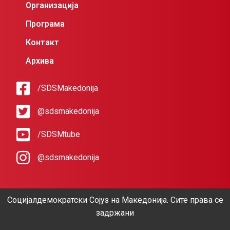
Организација
Програма
Контакт
Архива
/SDSMakedonija
@sdsmakedonija
/SDSMtube
@sdsmakedonija
Социјалдемократски Сојуз на Македонија. Сите права се
задржани