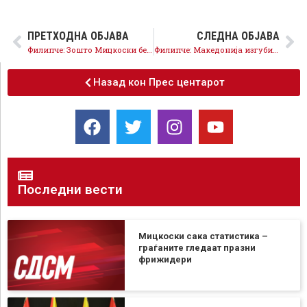
ПРЕТХОДНА ОБЈАВА
СЛЕДНА ОБЈАВА
Филипче: Зошто Мицкоски бега од уставните измени, за какви туѓи интереси одработува?
Филипче: Македонија изгуби најмалку 200 милиони евра европски пари
Назад кон Прес центарот
Последни вести
Мицкоски сака статистика –
граѓаните гледаат празни
фрижидери