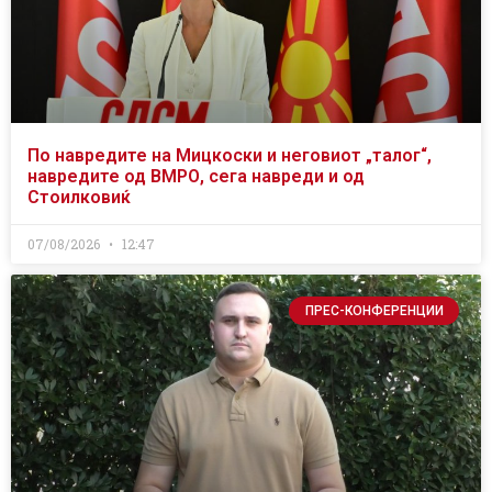
По навредите на Мицкоски и неговиот „талог“,
навредите од ВМРО, сега навреди и од
Стоилковиќ
07/08/2026
12:47
ПРЕС-КОНФЕРЕНЦИИ