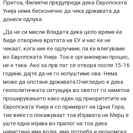
Притоа, Филипче предупреди дека Европската
Унија нема бесконечно да чека државата да
донесе одлука.
„Да не си мисли Владата дека цело време ќе
биде отворена вратата на ЕУ и нас ќе не
чекаат, кога ние ќе одлучиме, па ќе влегуваме
во Европската Унија. Тоа е организиран процес,
не е така. Ако за прв пат се отвора после 15-16
години, дајте да не го испуштиме ова. Нема
може да опстане државата.Очигледно е дека
геополитичката ситуација во светот го наметна
проширувањето како еден од приоритетите на
Европската Унија и со примерот на Црна Гора,
тие веќе го покажуваат тоа.Изјавата на Мерц е
уште една изјава во прилог на тоа дека
навистина има волја, има потреба и економска