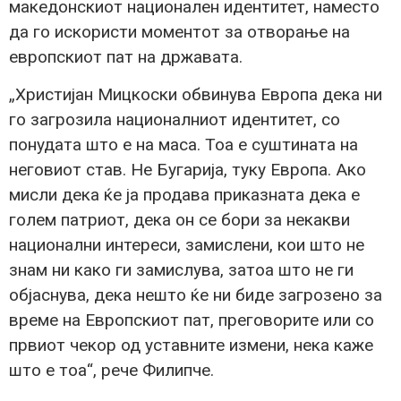
македонскиот национален идентитет, наместо
да го искористи моментот за отворање на
европскиот пат на државата.
„Христијан Мицкоски обвинува Европа дека ни
го загрозила националниот идентитет, со
понудата што е на маса. Тоа е суштината на
неговиот став. Не Бугарија, туку Европа. Ако
мисли дека ќе ја продава приказната дека е
голем патриот, дека он се бори за некакви
национални интереси, замислени, кои што не
знам ни како ги замислува, затоа што не ги
објаснува, дека нешто ќе ни биде загрозено за
време на Европскиот пат, преговорите или со
првиот чекор од уставните измени, нека каже
што е тоа“, рече Филипче.