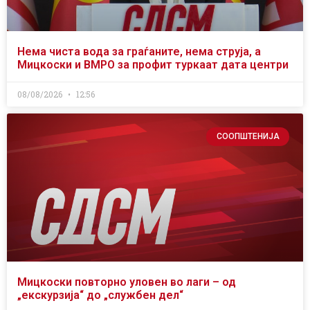
Нема чиста вода за граѓаните, нема струја, а
Мицкоски и ВМРО за профит туркаат дата центри
08/08/2026
12:56
СООПШТЕНИЈА
Мицкоски повторно уловен во лаги – од
„екскурзија“ до „службен дел“