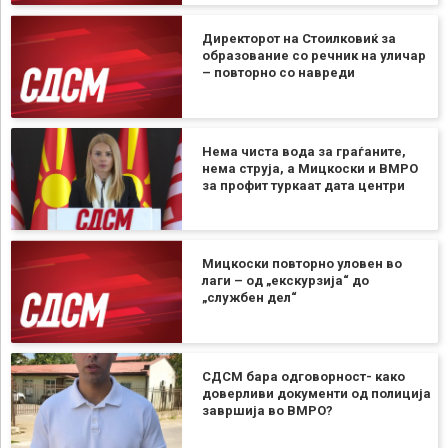
Директорот на Стоилковиќ за
образование со речник на уличар
– повторно со навреди
Нема чиста вода за граѓаните,
нема струја, а Мицкоски и ВМРО
за профит туркаат дата центри
Мицкоски повторно уловен во
лаги – од „екскурзија“ до
„службен дел“
СДСМ бара одговорност- како
доверливи документи од полиција
завршија во ВМРО?