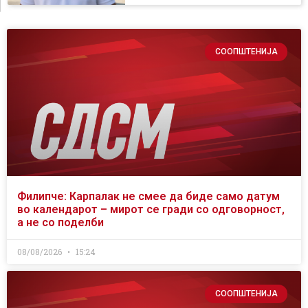
СООПШТЕНИЈА
Филипче: Карпалак не смее да биде само датум
во календарот – мирот се гради со одговорност,
а не со поделби
08/08/2026
15:24
СООПШТЕНИЈА