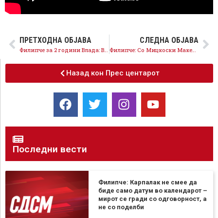
ПРЕТХОДНА ОБЈАВА
СЛЕДНА ОБЈАВА
Филипче за 2 години Влада: Ветуваа европска иднина, донесоа изолација
Филипче: Со Мицкоски Македонија забрзува кон пропаст
Назад кон Прес центарот
Последни вести
Филипче: Карпалак не смее да
биде само датум во календарот –
мирот се гради со одговорност, а
не со поделби