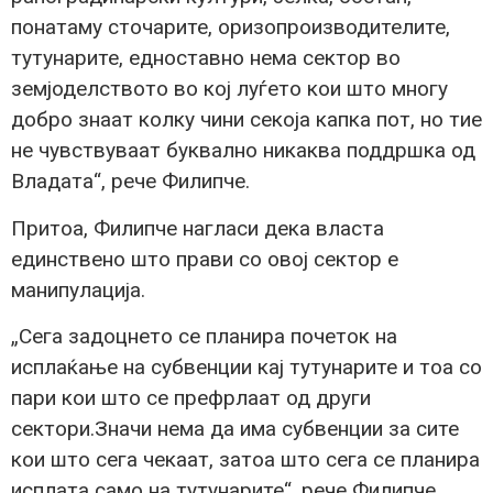
понатаму сточарите, оризопроизводителите,
тутунарите, едноставно нема сектор во
земјоделството во кој луѓето кои што многу
добро знаат колку чини секоја капка пот, но тие
не чувствуваат буквално никаква поддршка од
Владата“, рече Филипче.
Притоа, Филипче нагласи дека власта
единствено што прави со овој сектор е
манипулација.
„Сега задоцнето се планира почеток на
исплаќање на субвенции кај тутунарите и тоа со
пари кои што се префрлаат од други
сектори.Значи нема да има субвенции за сите
кои што сега чекаат, затоа што сега се планира
исплата само на тутунарите“, рече Филипче.