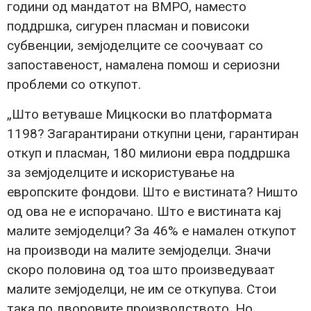
години од мандатот на ВМРО, наместо
поддршка, сигурен пласман и повисоки
субвенции, земјоделците се соочуваат со
запоставеност, намалена помош и сериозни
проблеми со откупот.
„Што ветуваше Мицкоски во платформата
1198? Загарантирани откупни цени, гарантиран
откуп и пласман, 180 милиони евра поддршка
за земјоделците и искористување на
европските фондови. Што е вистината? Ништо
од ова не е испорачано. Што е вистината кај
малите земјоделци? За 46% е намален откупот
на производи на малите земјоделци. Значи
скоро половина од тоа што произведуваат
малите земјоделци, не им се откупува. Стои
така по дворовите производството. Но