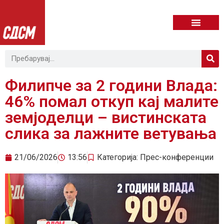
Филипче за 2 години Влада:
46% помал откуп кај малите
земјоделци – вистинската
слика за лажните ветувања
21/06/2026
13:56
Категорија:
Прес-конференции