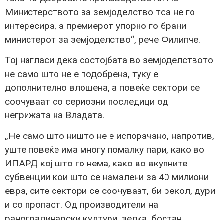
Министерството за земјоделство тоа не го
интересира, а премиерот упорно го брани
министерот за земјоделство“, рече Филипче.
Тој нагласи дека состојбата во земјоделството
не само што не е подобрена, туку е
дополнително влошена, а повеќе сектори се
соочуваат со сериозни последици од
негрижата на Владата.
„Не само што ништо не е испорачано, напротив,
уште повеќе има многу помалку пари, како во
ИПАРД кој што го нема, како во вкупните
субвенции кои што се намалени за 40 милиони
евра, сите сектори се соочуваат, би рекол, дури
и со пропаст. Од производители на
раноградинарски култури, зелка, бостан,