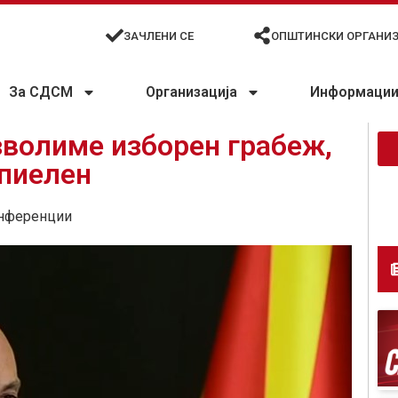
ЗАЧЛЕНИ СЕ
ОПШТИНСКИ ОРГАНИ
За СДСМ
Организација
Информации 
зволиме изборен грабеж,
ипиелен
нференции