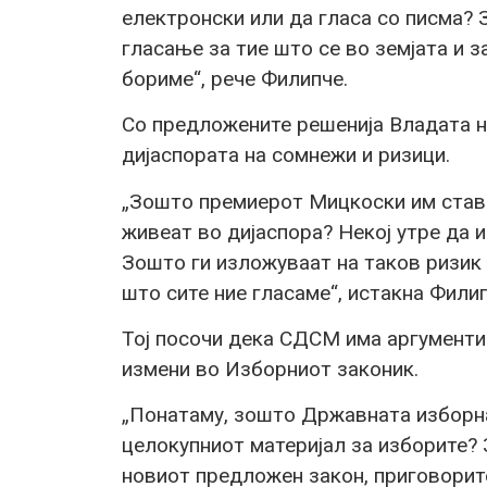
електронски или да гласа со писма? 
гласање за тие што се во земјата и за
бориме“, рече Филипче.
Со предложените решенија Владата н
дијаспората на сомнежи и ризици.
„Зошто премиерот Мицкоски им става
живеат во дијаспора? Некој утре да 
Зошто ги изложуваат на таков ризик 
што сите ние гласаме“, истакна Филип
Тој посочи дека СДСМ има аргументи
измени во Изборниот законик.
„Понатаму, зошто Државната изборна
целокупниот материјал за изборите?
новиот предложен закон, приговорит