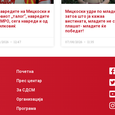
навредите на Мицкоски и
Мицкоски удри по млад
виот „талог“, навредите
затоа што ја кажаа
ВМРО, сега навреди и од
вистината, младите не 
илковиќ
плашат- младите ќе
победат!
8/2026
12:47
07/08/2026
11:35
Почетна
Прес центар
За СДСМ
Организација
Програма