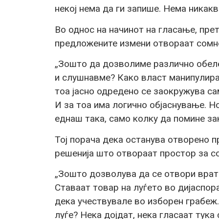
некој нема да ги запише. Нема никакв
Во однос на начинот на гласање, пр
предложените измени отвораат сомн
„Зошто да дозволиме различно обел
и слушнавме? Како власт манипулира 
тоа јасно одредено се заокружува са
И за тоа има логично објаснување. Н
еднаш така, само колку да помине за
Тој порача дека останува отворено 
решенија што отвораат простор за с
„Зошто дозволува да се отвори врат
Ставаат товар на луѓето во дијаспор
дека учествувале во изборен грабеж.
луѓе? Нека дојдат, нека гласаат тука