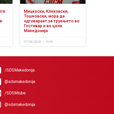
ите
Мицкоски, Клековски,
Тошковски, мора да
се
одговараат за труењето во
Гостивар и во цела
Македонија
07/08/2026
10:56
/SDSMakedonija
@sdsmakedonija
/SDSMtube
@sdsmakedonija