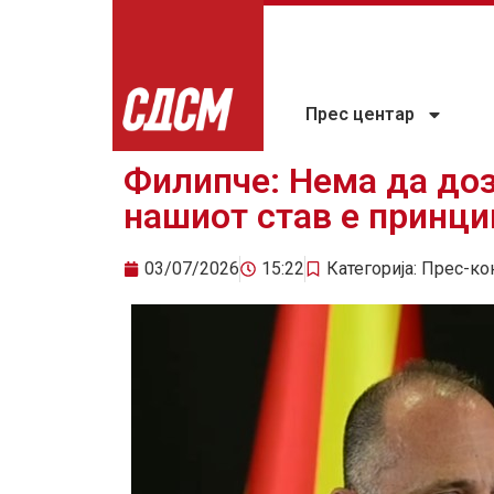
Прес центар
Филипче: Нема да до
нашиот став е принц
03/07/2026
15:22
Категорија:
Прес-ко