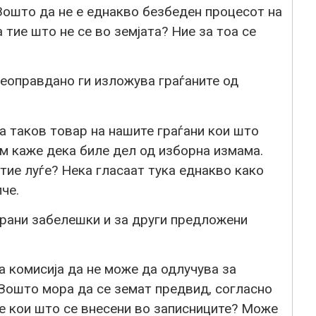
Зошто да не е еднакво безбеден процесот на
 тие што не се во земјата? Ние за тоа се
еоправдано ги изложува граѓаните од
 таков товар на нашите граѓани кои што
им каже дека биле дел од изборна измама.
тие луѓе? Нека гласаат тука еднакво како
че.
рани забелешки и за други предложени
 комисија да не може да одлучува за
 Зошто мора да се земат предвид, согласно
е кои што се внесени во записниците? Може