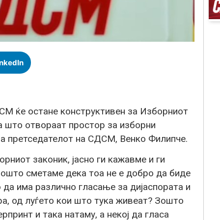
inkedIn
СМ ќе остане конструктивен за Изборниот
ја што отвораат простор за изборни
ча претседателот на СДСМ, Венко Филипче.
рниот законик, јасно ги кажавме и ги
ошто сметаме дека тоа не е добро да биде
 да има различно гласање за дијаспората и
ра, од луѓето кои што тука живеат? Зошто
рпринт и така натаму, а некој да гласа