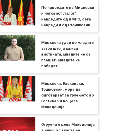
По навредите на Мицкоски
и неговиот „талог“,
навредите од ВМРО, сега
навреди и од Стоилковиќ
Мицкоски удри по младите
затоа што ја кажаа
вистината, младите не се
плашат- младите ќе
победат!
Мицкоски, Клековски,
Тошковски, мора да
одговараат за труењето во
Гостивар и во цела
Македонија
Отруена е цела Македонија
а никој од власта не