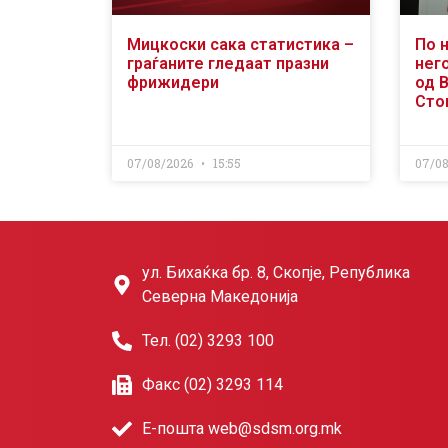
Мицкоски сака статистика –
По 
граѓаните гледаат празни
него
фрижидери
од 
Сто
07/08/2026
15:55
07/0
ул. Бихаќка бр. 8, Скопје, Република
Северна Македонија
Тел. (02) 3293 100
Факс (02) 3293 114
Е-пошта web@sdsm.org.mk