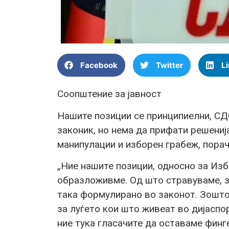
Facebook
Twitter
L
Соопштение за јавност
Нашите позиции се принципиелни, СД
законик, но нема да прифати решени
манипулации и изборен грабеж, пора
„Ние нашите позиции, односно за Избо
образложивме. Од што стравуваме, з
така формулирано во законот. Зошто
за луѓето кои што живеат во дијаспо
ние тука гласачите да оставаме финге