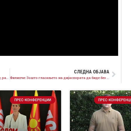
СЛЕДНА ОБЈАВА
Филипче за ребалансот: Владата крати кај младите, ранливите и стопанството, но не и кај сопствениот луксуз
Филипче: Зошто гласањето на дијаспората да биде без контрола и различно од гласањето дома?
ПРЕС-КОНФЕРЕНЦИИ
ПРЕС-КОНФЕРЕНЦ