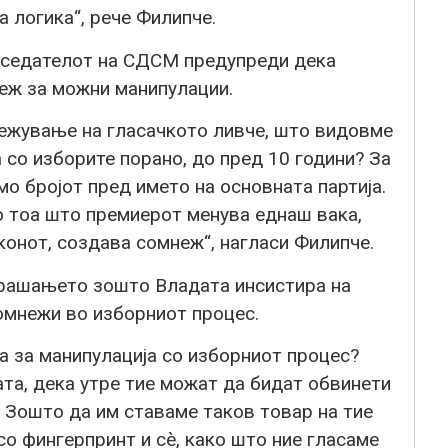
а логика“, рече Филипче.
етседателот на СДСМ предупреди дека
еж за можни манипулации.
ежување на гласачкото ливче, што видовме
со изборите порано, до пред 10 години? За
мо бројот пред името на основната партија.
о тоа што премиерот менува еднаш вака,
конот, создава сомнеж“, нагласи Филипче.
прашањето зошто Владата инсистира на
омнежи во изборниот процес.
а за манипулација со изборниот процес?
ата, дека утре тие можат да бидат обвинети
 Зошто да им ставаме таков товар на тие
 со фингерпринт и сè, како што ние гласаме