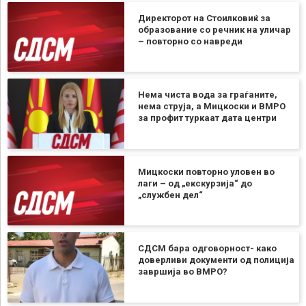
Директорот на Стоилковиќ за
образование со речник на уличар
– повторно со навреди
Нема чиста вода за граѓаните,
нема струја, а Мицкоски и ВМРО
за профит туркаат дата центри
Мицкоски повторно уловен во
лаги – од „екскурзија“ до
„службен дел“
СДСМ бара одговорност- како
доверливи документи од полиција
завршија во ВМРО?