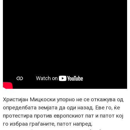
Христијан Мицкоски упорно не се откажува од
определбата земјата да оди назад. Еве го, ќе
протестира против европскиот пат и патот кој
го избраа граѓаните, патот напред.