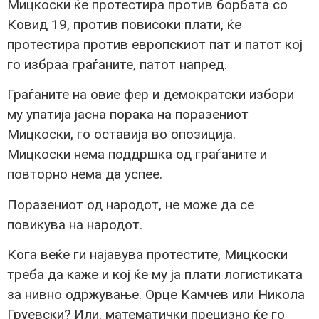
Мицкоски ќе протестира против борбата со
Ковид 19, против повисоки плати, ќе
протестира против европскиот пат и патот кој
го избраа граѓаните, патот напред.
Граѓаните на овие фер и демократски избори
му упатија јасна порака на поразениот
Мицкоски, го оставија во опозиција.
Мицкоски нема поддршка од граѓаните и
повторно нема да успее.
Поразениот од народот, не може да се
повикува на народот.
Кога веќе ги најавува протестите, Мицкоски
треба да каже и кој ќе му ја плати логистиката
за нивно одржување. Орце Камчев или Никола
Груевски? Или, математички прецизно ќе го