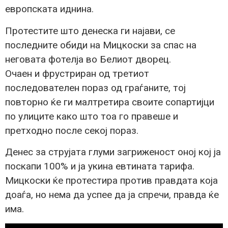
европската иднина.
Протестите што денеска ги најави, се
последните обиди на Мицкоски за спас на
неговата фотелја во Белиот дворец.
Очаен и фрустриран од третиот
последователен пораз од граѓаните, тој
повторно ќе ги малтретира своите сопартијци
по улиците како што тоа го правеше и
претходно после секој пораз.
Денес за струјата глуми загриженост оној кој ја
поскапи 100% и ја укина евтината тарифа.
Мицкоски ќе протестира против правдата која
доаѓа, но нема да успее да ја спречи, правда ќе
има.