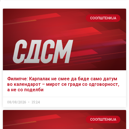
СООПШТЕНИЈА
Филипче: Карпалак не смее да биде само датум
во календарот – мирот се гради со одговорност,
а не со поделби
08/08/2026
15:24
СООПШТЕНИЈА