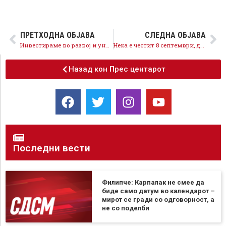
ПРЕТХОДНА ОБЈАВА
СЛЕДНА ОБЈАВА
Инвестираме во развој и унапредување на инфраструктурата во општина Чаир
Нека е честит 8 септември, денес ја живееме демократијата и слободата како држава членка на НАТО
Назад кон Прес центарот
Последни вести
Филипче: Карпалак не смее да
биде само датум во календарот –
мирот се гради со одговорност, а
не со поделби