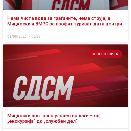
Нема чиста вода за граѓаните, нема струја, а
Мицкоски и ВМРО за профит туркаат дата центри
08/08/2026
12:56
СООПШТЕНИЈА
Мицкоски повторно уловен во лаги – од
„екскурзија“ до „службен дел“