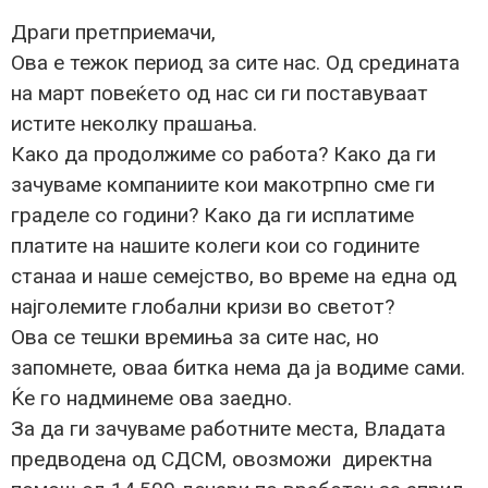
Драги претприемачи,
Ова е тежок период за сите нас. Од средината
на март повеќето од нас си ги поставуваат
истите неколку прашања.
Како да продолжиме со работа? Како да ги
зачуваме компаниите кои макотрпно сме ги
граделе со години? Како да ги исплатиме
платите на нашите колеги кои со годините
станаа и наше семејство, во време на една од
најголемите глобални кризи во светот?
Ова се тешки времиња за сите нас, но
запомнете, оваа битка нема да ја водиме сами.
Ќе го надминеме ова заедно.
За да ги зачуваме работните места, Владата
предводена од СДСМ, овозможи директна