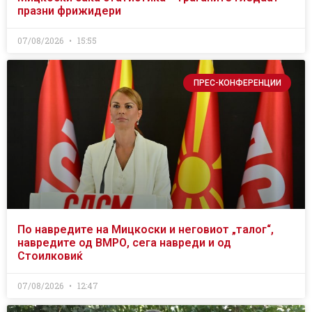
празни фрижидери
07/08/2026
15:55
ПРЕС-КОНФЕРЕНЦИИ
По навредите на Мицкоски и неговиот „талог“,
навредите од ВМРО, сега навреди и од
Стоилковиќ
07/08/2026
12:47