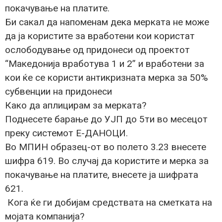
покачување на платите.
Би сакал да напоменам дека мерката не може
да ја користите за вработени кои користат
ослободување од придонеси од проектот
“Македонија вработува 1 и 2” и вработени за
кои ќе се користи антикризната мерка за 50%
субвенции на придонеси
Како да аплицирам за мерката?
Поднесете барање до УЈП до 5ти во месецот
преку системот Е-ДАНОЦИ.
Во МПИН образец-от во полето 3.23 внесете
шифра 619. Во случај да користите и мерка за
покачување на платите, внесете ја шифрата
621.
Кога ќе ги добијам средствата на сметката на
мојата компанија?