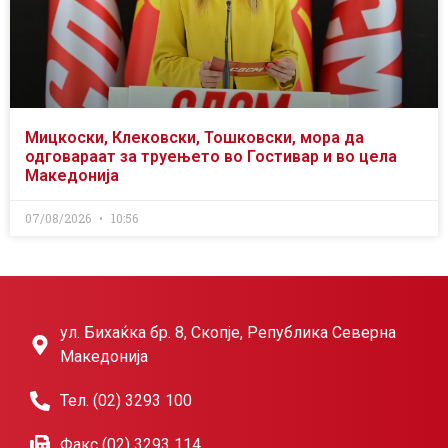
Мицкоски, Клековски, Тошковски, мора да
одговараат за труењето во Гостивар и во цела
Македонија
07/08/2026
10:56
ул. Бихаќка бр. 8, Скопје, Република Северна
Македонија
Тел. (02) 3293 100
Факс (02) 3293 114