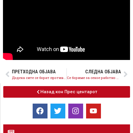
ПРЕТХОДНА ОБЈАВА
СЛЕДНА ОБЈАВА
Додека сите се борат против коронавирусот, ВМРО-ДПМНЕ се бори против здравствениот систем и очајно се обидува да профитира
Се бориме за секое работно место, одобрени се бескаматни кредити за 254 претпријатија со над 2.800 вработени
Назад кон Прес центарот