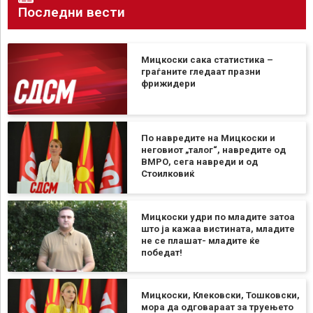
Последни вести
Мицкоски сака статистика –
граѓаните гледаат празни
фрижидери
По навредите на Мицкоски и
неговиот „талог“, навредите од
ВМРО, сега навреди и од
Стоилковиќ
Мицкоски удри по младите затоа
што ја кажаа вистината, младите
не се плашат- младите ќе
победат!
Мицкоски, Клековски, Тошковски,
мора да одговараат за труењето