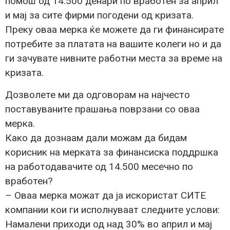
помош од 14.500 денари по вработен за април
и мај за сите фирми погодени од кризата.
Преку оваа мерка ќе можете да ги финансирате
потребите за платата на вашите колеги но и да
ги зачувате нивните работни места за време на
кризата.
Дозволете ми да одговорам на најчесто
поставуваните прашања поврзани со оваа
мерка.
Како да дознаам дали можам да бидам
корисник на мерката за финансиска поддршка
на работодавачите од 14.500 месечно по
вработен?
– Оваа мерка можат да ја искористат СИТЕ
компании кои ги исполнуваат следните услови:
Намалени приходи од над 30% во април и мај