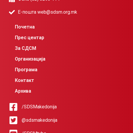
Е-пошта web@sdsm.org.mk
Почетна
Прес центар
За СДСМ
Организација
Програма
Контакт
Архива
/SDSMakedonija
@sdsmakedonija