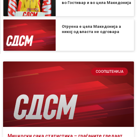
во Гостивар и во цела Македонија
Отруена е цела Македонија а
никој од власта не одговара
СООПШТЕНИЈА
Мицкоски сака статистика – граѓаните гледаат