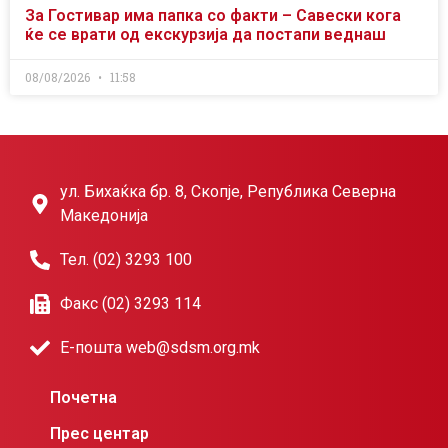
За Гостивар има папка со факти – Савески кога
ќе се врати од екскурзија да постапи веднаш
08/08/2026
11:58
ул. Бихаќка бр. 8, Скопје, Република Северна
Македонија
Тел. (02) 3293 100
Факс (02) 3293 114
Е-пошта web@sdsm.org.mk
Почетна
Прес центар