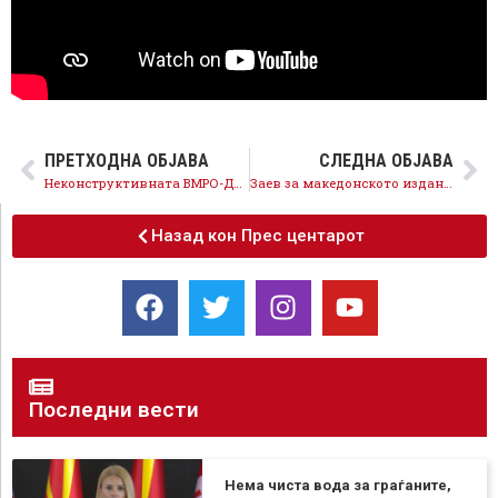
ПРЕТХОДНА ОБЈАВА
СЛЕДНА ОБЈАВА
Неконструктивната ВМРО-ДПМНЕ сака да го блиокира и пописот, тоа нема да го дозволиме, попис ќе има
Заев за македонското издание на угледниот магазин „Економист“: Само интегриран и поврзан регион може сигурно да чекори кон ЕУ
Назад кон Прес центарот
Последни вести
Нема чиста вода за граѓаните,