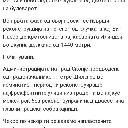
метри и ново лед осветлување од двете страни
на булеварот.
Во првата фаза од овој проект се изврши
реконструкција на потегот од клучката кај Бит
Пазар до крстосницата кај касарната Илинден
во вкупна должина од 1440 метри.
Почитувани,
Администрацијата на Град Скопје предводена
од градоначалникот Петре Шилегов во
изминатиот период ги реконструираше
најфрекфентните улици низ градот и во најкус
можен рок беа реконструирани над дваесетина
главни градски собраќајници.
Чекор по чекор ги решаваме напластените