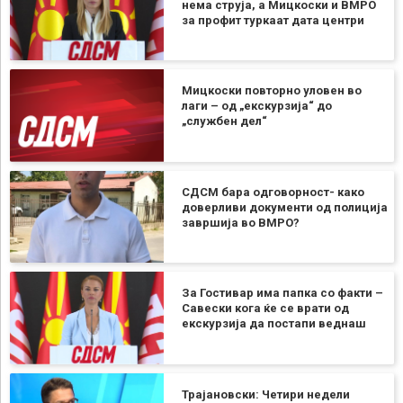
нема струја, а Мицкоски и ВМРО
за профит туркаат дата центри
Мицкоски повторно уловен во
лаги – од „екскурзија“ до
„службен дел“
СДСМ бара одговорност- како
доверливи документи од полиција
завршија во ВМРО?
За Гостивар има папка со факти –
Савески кога ќе се врати од
екскурзија да постапи веднаш
Трајановски: Четири недели