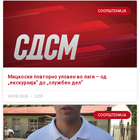
СООПШТЕНИЈА
Мицкоски повторно уловен во лаги – од
„екскурзија“ до „службен дел“
08/08/2026
12:55
СООПШТЕНИЈА