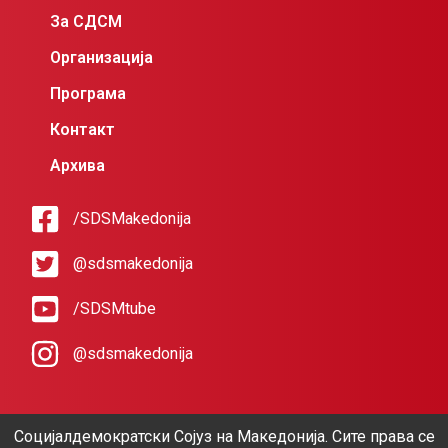
За СДСМ
Организација
Програма
Контакт
Архива
/SDSMakedonija
@sdsmakedonija
/SDSMtube
@sdsmakedonija
Социјалдемократски Сојуз на Македонија. Сите права се