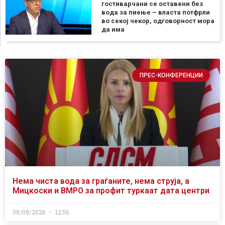
гостиварчани се оставени без
вода за пиење – власта потфрли
во секој чекор, одговорност мора
да има
ПРЕС-КОНФЕРЕНЦИИ
Нема чиста вода за граѓаните, нема струја, а
Мицкоски и ВМРО за профит туркаат дата центри
08/08/2026
12:56