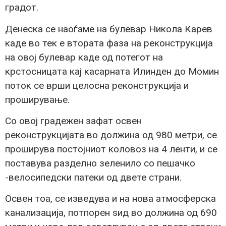
градот.
Денеска се наоѓаме на булевар Никола Карев
каде во тек е втората фаза на реконструкција
на овој булевар каде од потегот на
крстосницата кај касарната Илинден до Момин
поток се врши целосна реконструкција и
проширување.
Со овој градежен зафат освен
реконструкцијата во должина од 980 метри, се
проширува постојниот коловоз на 4 ленти, и се
поставува разделно зеленило со пешачко
-велосипедски патеки од двете страни.
Освен тоа, се изведува и на нова атмосферска
канализација, потпорен ѕид во должина од 690