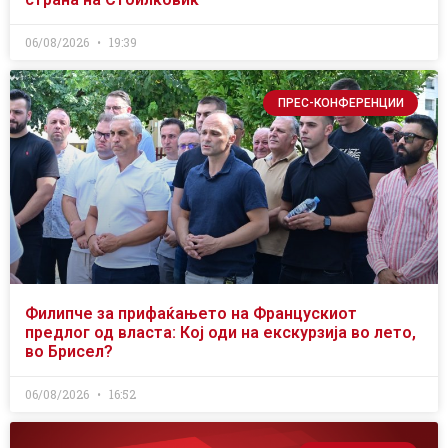
06/08/2026
19:39
ПРЕС-КОНФЕРЕНЦИИ
Филипче за прифаќањето на Францускиот
предлог од власта: Кој оди на екскурзија во лето,
во Брисел?
06/08/2026
16:52