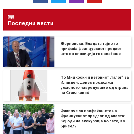
Последни вести
Жерновски: Владата тајно го
прифаќа францускиот предлог
што во опозиција го напаѓаше
По Мицкоски и неговиот „талог“ за
Илинден, денес продолжи
ужасното навредување од страна
на Стоилковиќ
Филипче за прифаќањето на
Францускиот предлог од власта:
Кој оди на екскурзија во лето, во
Брисел?