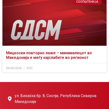
СООПШТЕНИЈА
Мицкоски повторно лаже – минималецот во
Македонија е меѓу најслабите во регионот
06/08/2026
16:51
ул. Бихаќка бр. 8, Скопје, Република Северна
Македонија