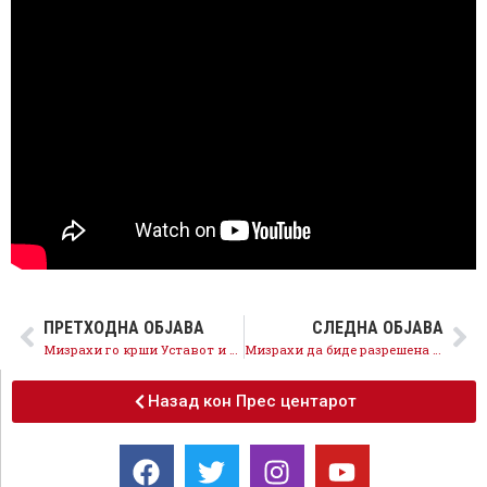
ПРЕТХОДНА ОБЈАВА
СЛЕДНА ОБЈАВА
Мизрахи го крши Уставот и дрско лаже, таа е олицетворение на груевизмот која работи против ЕУ и НАТО по налог на Мицкоски
Мизрахи да биде разрешена затоа што го крши Уставот и ја загрозува евро-атланската иднина
Назад кон Прес центарот