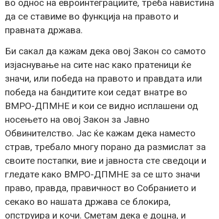
во однос на евроинтеграциите, треба навистина
да се ставиме во функција на правото и
правната држава.
Би сакал да кажам дека овој Закон со самото
изјаснување на сите нас како пратеници ќе
значи, или победа на правото и правдата или
победа на бандитите кои седат внатре во
ВМРО-ДПМНЕ и кои се видно исплашени од
носењето на овој Закон за Јавно
Обвинителство. Јас ќе кажам дека наместо
страв, требало многу порано да размислат за
своите постапки, вие и јавноста сте сведоци и
гледате како ВМРО-ДПМНЕ за се што значи
право, правда, правичност во Собранието и
секако во нашата држава се блокира,
опструира и кочи. Сметам дека е доцна, и