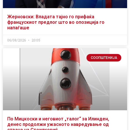
Жерновски: Владата тајно го прифаќа
францускиот предлог што во опозиција го
напаѓаше
06/08/2026
20:05
СООПШТЕНИЈА
По Мицкоски и неговиот „талог“ за Илинден,
денес продолжи ужасното навредување од
страна на Стоилковиќ