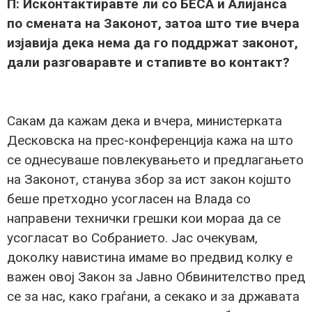
П: Исконтактиравте ли со БЕСА и Алијанса
по смената на Законот, затоа што тие вчера
изјавија дека нема да го поддржат законот,
дали разговаравте и стапивте во контакт?
Сакам да кажам дека и вчера, министерката
Десковска на прес-конференција кажа на што
се однесуваше повлекувањето и предлагањето
на Законот, станува збор за ист закон којшто
беше претходно усогласен на Влада со
направени технички грешки кои мораа да се
усогласат во Собранието. Јас очекувам,
доколку навистина имаме во предвид колку е
важен овој Закон за Јавно Обвинителство пред
се за нас, како граѓани, а секако и за државата