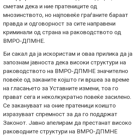
сметам дека и ние пратениците од
мнозинството, но најповеќе граѓаните бараат
правда и одговорност за сите направени
криминали од страна на раководството од
ВМРО-ДПМНЕ.
Би сакал да ја искористам и оваа прилика да ја
запознам јавноста дека високи структури на
раководството на ВМРО-ДПМНЕ значително
повеќе од заканите којшто ги вршеа за време
на гласањето за Уставните измени, тоа го
прават сега и неколкукратно повеќе засилено.
Се закануваат на оние пратеници коишто
изразуваат спремност за да го поддржат
Законот. Јавно апелирам да престанат високо
раководните структури на ВМРО-ДПМНЕ