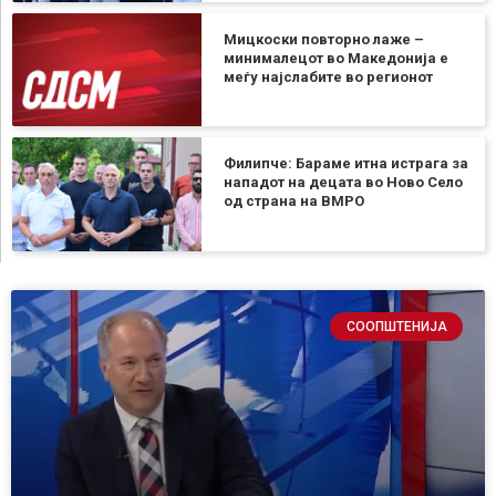
Мицкоски повторно лаже –
минималецот во Македонија е
меѓу најслабите во регионот
Филипче: Бараме итна истрага за
нападот на децата во Ново Село
од страна на ВМРО
СООПШТЕНИЈА