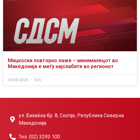
Мицкоски повторно лаже – минималецот во
Македонија е меѓу најслабите во регионот
06/08/2026
16:51
ул. Бихаќка бр. 8, Скопје, Република Северна
Македонија
Тел. (02) 3293 100