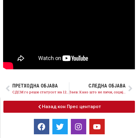
ПРЕТХОДНА ОБЈАВА
СЛЕДНА ОБЈАВА
СДСМ го реши статусот на 12.000 стечајци, на 12 април граѓаните ќе ги поддржат исправните политики на СДСМ
Заев: Како што не личи, социјалдемократски, да бидеме солидарни, да помагаме, да градиме фер и еднакво општество за сите
Назад кон Прес центарот