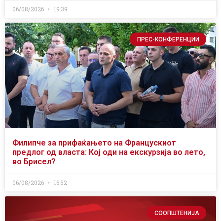
06/08/2026
19:39
ПРЕС-КОНФЕРЕНЦИИ
Филипче за прифаќањето на Францускиот
предлог од власта: Кој оди на екскурзија во лето,
во Брисел?
06/08/2026
16:52
СООПШТЕНИЈА