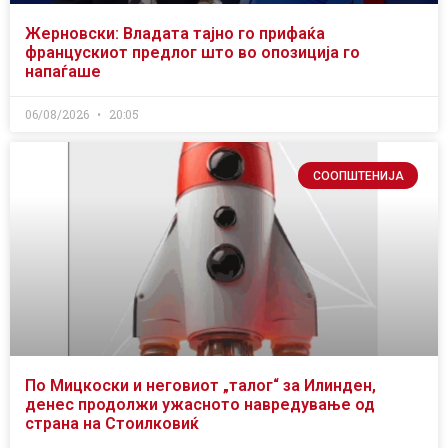
Жерновски: Владата тајно го прифаќа
францускиот предлог што во опозиција го
напаѓаше
06/08/2026
20:05
СООПШТЕНИЈА
По Мицкоски и неговиот „талог“ за Илинден,
денес продолжи ужасното навредување од
страна на Стоилковиќ