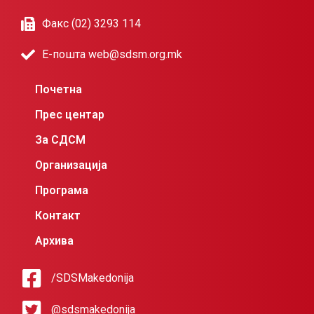
Факс (02) 3293 114
Е-пошта web@sdsm.org.mk
Почетна
Прес центар
За СДСМ
Организација
Програма
Контакт
Архива
/SDSMakedonija
@sdsmakedonija