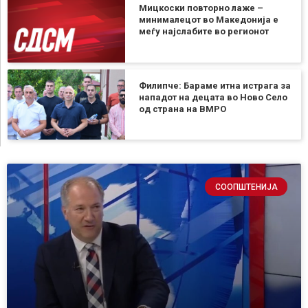
Мицкоски повторно лаже –
минималецот во Македонија е
меѓу најслабите во регионот
Филипче: Бараме итна истрага за
нападот на децата во Ново Село
од страна на ВМРО
СООПШТЕНИЈА