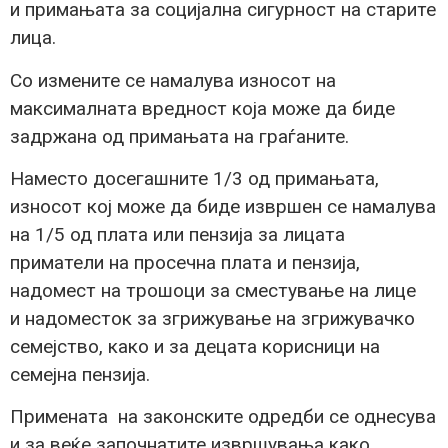
и примањата за социјална сигурност на старите
лица.
Со измените се намалува износот на
максималната вредност која може да биде
задржана од примањата на граѓаните.
Наместо досегашните 1/3 од примањата,
износот кој може да биде извршен се намалува
на 1/5 од плата или пензија за лицата
приматели на просечна плата и пензија,
надомест на трошоци за сместување на лице
и надоместок за згрижување на згрижувачко
семејство, како и за децата корисници на
семејна пензија.
Примената на законските одредби се однесува
и за веќе започнатите извршувања како