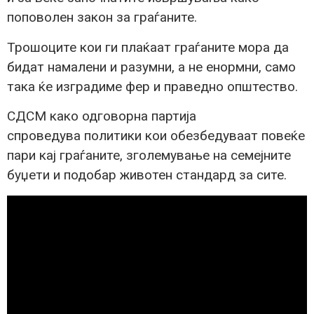
поповолен закон за граѓаните.
Трошоците кои ги плаќаат граѓаните мора да
бидат намалени и разумни, а не енормни, само
така ќе изградиме фер и праведно општество.
СДСМ како одговорна партија
спроведува политики кои обезбедуваат повеќе
пари кај граѓаните, зголемување на семејните
буџети и подобар животен стандард за сите.