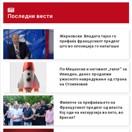
Последни вести
Жерновски: Владата тајно го
прифаќа францускиот предлог
што во опозиција го напаѓаше
По Мицкоски и неговиот „талог“ за
Илинден, денес продолжи
ужасното навредување од страна
на Стоилковиќ
Филипче за прифаќањето на
Францускиот предлог од власта:
Кој оди на екскурзија во лето, во
Брисел?