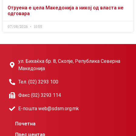
Отруена е цела Македонија а никој од власта не
одговара
07/08/2026
10:55
ул. Бихаќка бр. 8, Скопје, Република Северна
Македонија
Тел. (02) 3293 100
Факс (02) 3293 114
Е-пошта web@sdsm.org.mk
Почетна
Прес центар