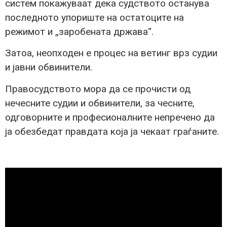
систем покажуваат дека судството останува
последното упориште на остатоците на
режимот и „заробената држава“.
Затоа, неопходен е процес на ветинг врз судии
и јавни обвинители.
Правосудството мора да се прочисти од
нечесните судии и обвинители, за чесните,
одговорните и професионалните непречено да
ја обезбедат правдата која ја чекаат граѓаните.