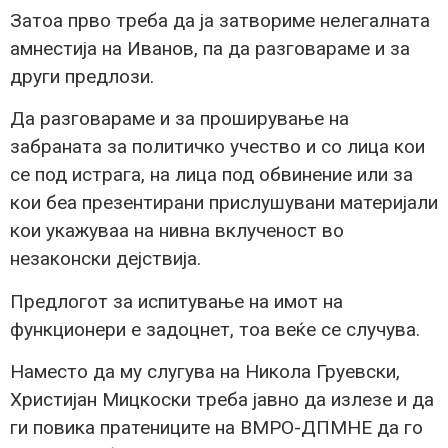
Затоа прво треба да ја затвориме нелегалната
амнестија на Иванов, па да разговараме и за
други предлози.
Да разговараме и за проширување на
забраната за политичко учество и со лица кои
се под истрага, на лица под обвинение или за
кои беа презентирани прислушувани материјали
кои укажуваа на нивна вклученост во
незаконски дејствија.
Предлогот за испитување на имот на
функционери е задоцнет, тоа веќе се случува.
Наместо да му слугува на Никола Груевски,
Христијан Мицкоски треба јавно да излезе и да
ги повика пратениците на ВМРО-ДПМНЕ да го