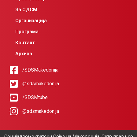
За СДСМ
Организација
Програма
Контакт
Архива
/SDSMakedonija
@sdsmakedonija
/SDSMtube
@sdsmakedonija
Социјалдемократски Сојуз на Македонија. Сите права се