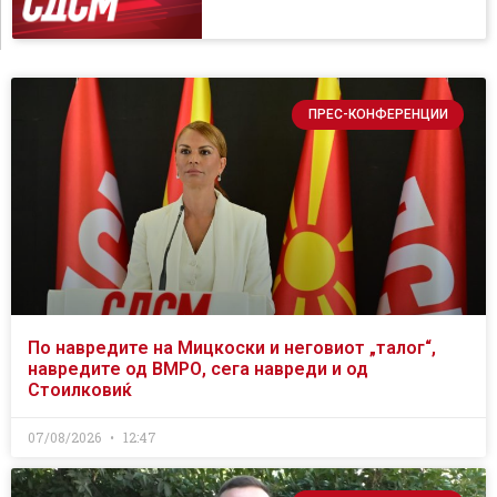
ПРЕС-КОНФЕРЕНЦИИ
По навредите на Мицкоски и неговиот „талог“,
навредите од ВМРО, сега навреди и од
Стоилковиќ
07/08/2026
12:47