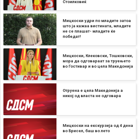
Стоилковиќ
Мицкоски удри по младите затоа
што ја кажаа вистината, младите
не се плашат- младите ќе
победат!
Мицкоски, Клековски, Тошковски,
мора да одговараат за труењето
во Гостивар и во цела Македонија
Отруена е цела Македонија а
никој од власта не одговара
Мицкоски на екскурзија од 4 дена
во Брисел, баш во лето