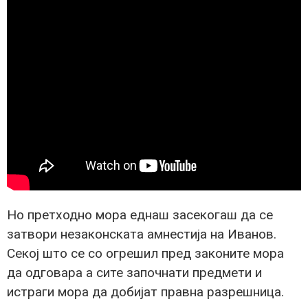
Но претходно мора еднаш засекогаш да се
затвори незаконската амнестија на Иванов.
Секој што се со огрешил пред законите мора
да одговара а сите започнати предмети и
истраги мора да добијат правна разрешница.