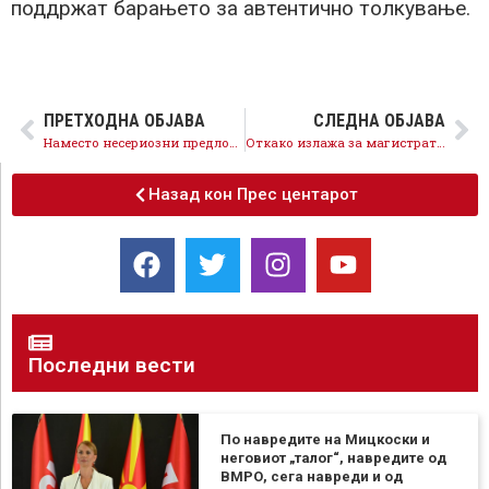
поддржат барањето за автентично толкување.
ПРЕТХОДНА ОБЈАВА
СЛЕДНА ОБЈАВА
Наместо несериозни предлози Мицкоски јавно да ги повика пратениците на ВМРО-ДПМНЕ да го поддржат автентичното толкување поднесено од СДСМ
Откако излажа за магистратурата и докторатот, дали Мицкоски излажа и за своето прво вработување?
Назад кон Прес центарот
Последни вести
По навредите на Мицкоски и
неговиот „талог“, навредите од
ВМРО, сега навреди и од