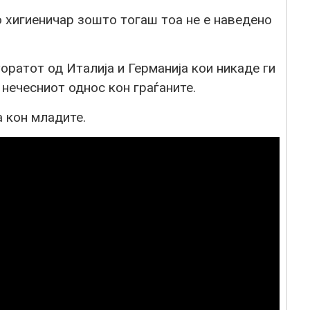
 хигиеничар зошто тогаш тоа не е наведено
оратот од Италија и Германија кои никаде ги
 нечесниот однос кон граѓаните.
 кон младите.