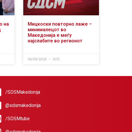
о на
Мицкоски повторно лаже –
д
минималецот во
Македонија е меѓу
најслабите во регионот
06/08/2026
16:51
/SDSMakedonija
@sdsmakedonija
/SDSMtube
@sdsmakedonija