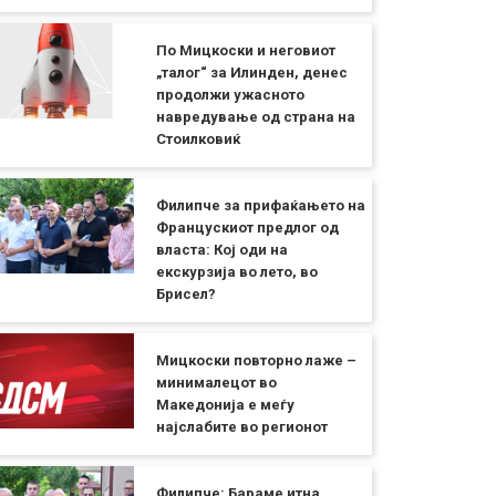
По Мицкоски и неговиот
„талог“ за Илинден, денес
продолжи ужасното
навредување од страна на
Стоилковиќ
Филипче за прифаќањето на
Францускиот предлог од
власта: Кој оди на
екскурзија во лето, во
Брисел?
Мицкоски повторно лаже –
минималецот во
Македонија е меѓу
најслабите во регионот
Филипче: Бараме итна