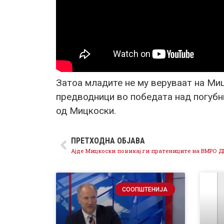
Затоа младите не му веруваат на Миц
предводници во победата над погу
од Мицкоски.
ПРЕТХОДНА ОБЈАВА
СООПШТЕНИЈА