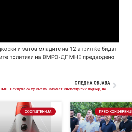
коски и затоа младите на 12 април ќе бидат
бните политики на ВМРО-ДПМНЕ предводено
СЛЕДНА ОБЈАВА
Ајде Мицкоски повикај ги пратениците на ВМРО ДПМНЕ да го поддржат автентичното толкување поднесено од СДСМ
Почнува со примена Законот инспекциски надзор, наместо репресија се обезбедува превентива, за СДСМ владеењето на правото е приоритет
СООПШТЕНИЈА
ПРЕС-КОНФЕРЕНЦ