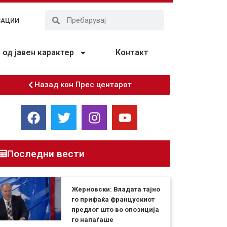
ЗАЦИИ
од јавен карактер
Контакт
Назад кон Прес центарот
Последни вести
Жерновски: Владата тајно
го прифаќа францускиот
предлог што во опозиција
го напаѓаше