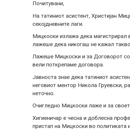
Почитувани,
На татиниот асистент, Христијан Миц
секојдневните лаги.
Мицкоски излажа дека магистрирал в
лажеше дека никогаш не кажал такво
Лажеше Мицкоски и за Договорот со 
вели поткрепаме договора.
Јавноста знае дека татиниот асистен
неговиот ментор Никола Груевски, ра
неточно.
Очигледно Мицкоски лаже и за свое
Хигиеничар е чесна и доблесна профе
пристап на Мицкоски во политиката и