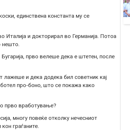
коски, единствена константа му се
о Италија и докторирал во Германија. Потоа
 нешто.
Бугарија, прво велеше дека е штетен, после
т лажеше и дека додека бил советник кај
ботел про-боно, што се покажа како
то прво вработување?
сија, многу повеќе отколку нечесниот
 кон граѓаните.