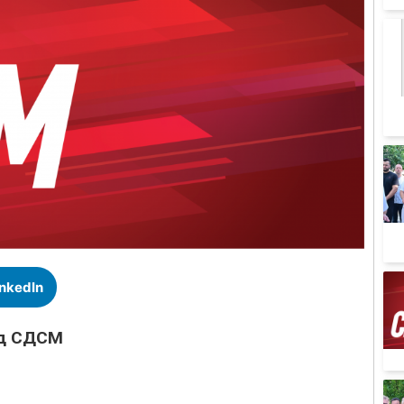
inkedIn
од СДСМ