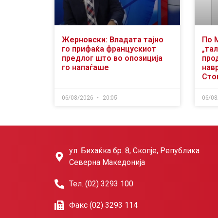
Жерновски: Владата тајно
По 
го прифаќа францускиот
„тал
предлог што во опозиција
про
го напаѓаше
нав
Сто
06/08/2026
20:05
06/08
ул. Бихаќка бр. 8, Скопје, Република
Северна Македонија
Тел. (02) 3293 100
Факс (02) 3293 114