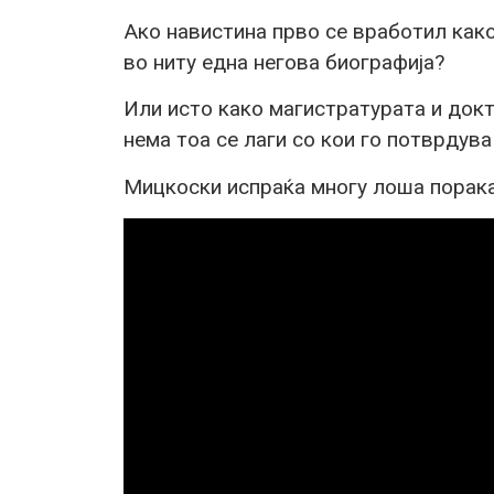
Ако навистина прво се вработил како
во ниту една негова биографија?
Или исто како магистратурата и докт
нема тоа се лаги со кои го потврдува
Мицкоски испраќа многу лоша порака