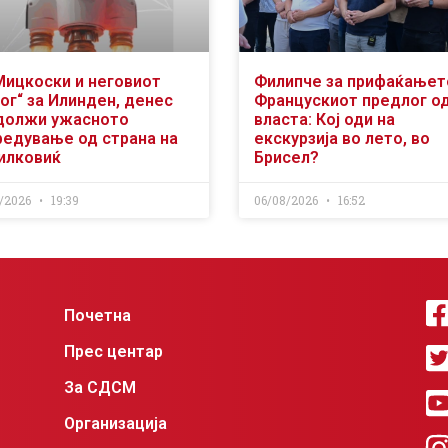
Мицкоски и неговиот
Филипче за прифаќањет
ог“ за Илинден, денес
Францускиот предлог о
должи ужасното
власта: Кој оди на
редување од страна на
екскурзија во лето, во
илковиќ
Брисел?
/2026
19:39
06/08/2026
16:52
Почетна
Прес центар
За СДСМ
Организација