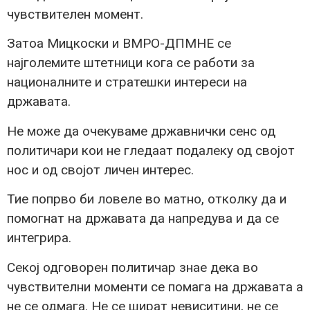
чувствителен момент.
Затоа Мицкоски и ВМРО-ДПМНЕ се
најголемите штетници кога се работи за
националните и стратешки интереси на
државата.
Не може да очекуваме државнички сенс од
политичари кои не гледаат подалеку од својот
нос и од својот личен интерес.
Тие попрво би ловеле во матно, отколку да и
помогнат на државата да напредува и да се
интегрира.
Секој одговорен политичар знае дека во
чувствителни моменти се помага на државата а
не се одмага. Не се шират невиситини, не се