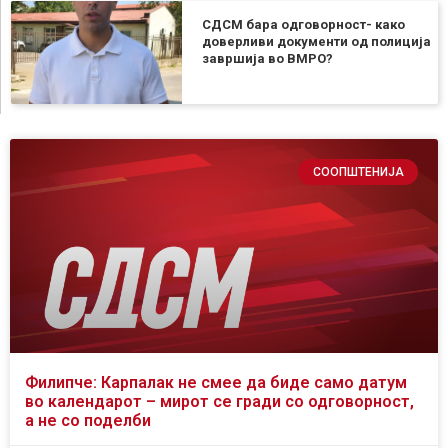
СДСМ бара одговорност- како
доверливи документи од полиција
завршија во ВМРО?
СООПШТЕНИЈА
Филипче: Карпалак не смее да биде само датум
во календарот – мирот се гради со одговорност,
а не со поделби