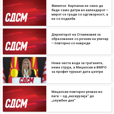
Филипче: Карпалак не смее да
биде само датум во календарот –
мирот се гради со одговорност, а
не со поделби
Директорот на Стоилковиќ за
образование со речник на уличар
– повторно со навреди
Нема чиста вода за граѓаните,
нема струја, а Мицкоски и ВМРО
за профит туркаат дата центри
Мицкоски повторно уловен во
лаги – од „екскурзија“ до
„службен дел“