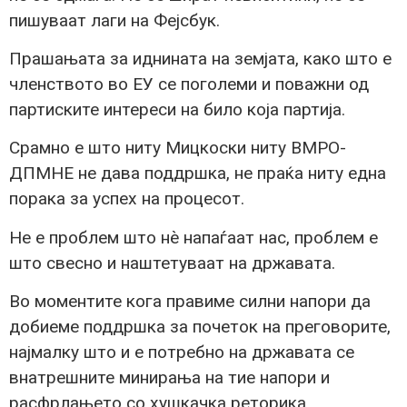
пишуваат лаги на Фејсбук.
Прашањата за иднината на земјата, како што е
членството во ЕУ се поголеми и поважни од
партиските интереси на било која партија.
Срамно е што ниту Мицкоски ниту ВМРО-
ДПМНЕ не дава поддршка, не праќа ниту една
порака за успех на процесот.
Не е проблем што нѐ напаѓаат нас, проблем е
што свесно и наштетуваат на државата.
Во моментите кога правиме силни напори да
добиеме поддршка за почеток на преговорите,
најмалку што и е потребно на државата се
внатрешните минирања на тие напори и
расфрлањето со хушкачка реторика.