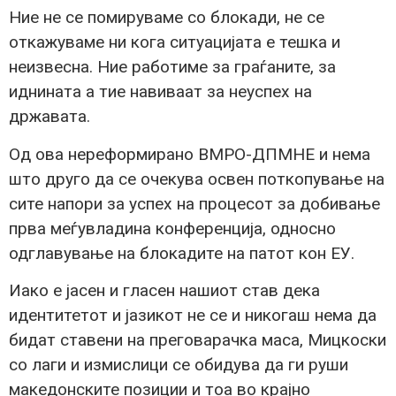
Ние не се помируваме со блокади, не се
откажуваме ни кога ситуацијата е тешка и
неизвесна. Ние работиме за граѓаните, за
иднината а тие навиваат за неуспех на
државата.
Од ова нереформирано ВМРО-ДПМНЕ и нема
што друго да се очекува освен поткопување на
сите напори за успех на процесот за добивање
прва меѓувладина конференција, односно
одглавување на блокадите на патот кон ЕУ.
Иако е јасен и гласен нашиот став дека
идентитетот и јазикот не се и никогаш нема да
бидат ставени на преговарачка маса, Мицкоски
со лаги и измислици се обидува да ги руши
македонските позиции и тоа во крајно