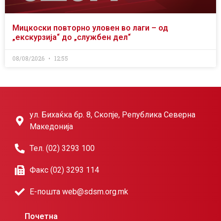
Мицкоски повторно уловен во лаги – од
„екскурзија“ до „службен дел“
08/08/2026
12:55
ул. Бихаќка бр. 8, Скопје, Република Северна
Македонија
Тел. (02) 3293 100
Факс (02) 3293 114
Е-пошта web@sdsm.org.mk
Почетна