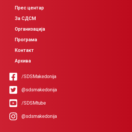
Прес центар
За СДСМ
Организација
Програма
Контакт
Архива
/SDSMakedonija
@sdsmakedonija
/SDSMtube
@sdsmakedonija