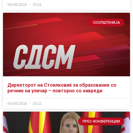
08/08/2026
15:24
СООПШТЕНИЈА
Директорот на Стоилковиќ за образование со
речник на уличар – повторно со навреди
08/08/2026
14:32
ПРЕС-КОНФЕРЕНЦИИ