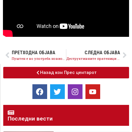
ПРЕТХОДНА ОБЈАВА
СЛЕДНА ОБЈАВА
Пуштен е во употреба новиот експресен пат Штип Радовиш, продолжуваме со инвестиции кои значат развој во инфраструктурата
Деструктивните пратеници на ВМРО-ДПМНЕ ја кочат и работата на комисиите
Назад кон Прес центарот
Последни вести