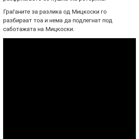
Граѓаните за разлика од Мицкоски го
разбираат тоа и нема да подлегнат под
саботажата на Мицкоски.