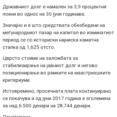
Државниот долг е намален за 3,9 процентни
поени во однос на 30 јуни годинава.
Значајно и е што средствата обезбедени на
меѓународниот пазар на капитал во изминатиот
период се со историски најниска каматна
стапка од 1,625 отсто.
Цврсто стоиме на заложбата за
стабилизирање на јавниот долг и негово
позиционирање во рамките на маастрихшките
критериуми.
Истовремено, просечната плата континуирано
се покачува и од јуни 2017 година е зголемена
за над 6.500 денари на 28.744 денари.
Почитувани,