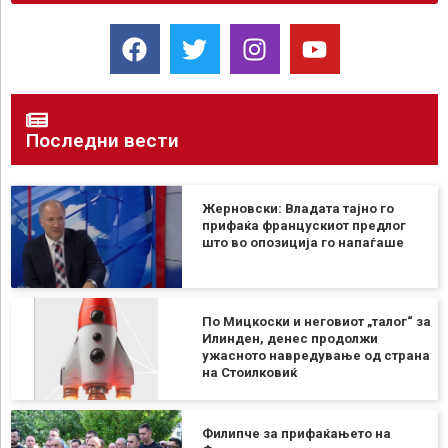
Последни вести
Жерновски: Владата тајно го
прифаќа францускиот предлог
што во опозиција го напаѓаше
По Мицкоски и неговиот „талог“ за
Илинден, денес продолжи
ужасното навредување од страна
на Стоилковиќ
Филипче за прифаќањето на