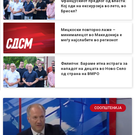
Францускиот предлог од власта:
Кој оди на екскурзија во лето, во
Брисел?
Мицкоски повторно лаже –
минималецот во Македонија е
меѓу најслабите во регионот
Филипче: Бараме итна истрага за
нападот на децата во Ново Село
од страна на ВМРО
СООПШТЕНИЈА