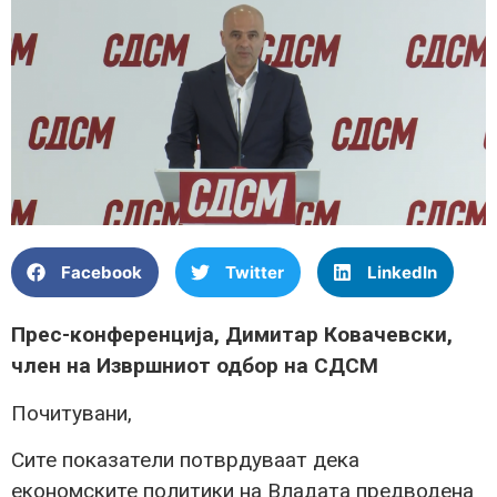
Facebook
Twitter
LinkedIn
Прес-конференција, Димитар Ковачевски,
член на Извршниот одбор на СДСМ
Почитувани,
Сите показатели потврдуваат дека
економските политики на Владата предводена