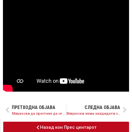
ПРЕТХОДНА ОБЈАВА
СЛЕДНА ОБЈАВА
Мицкоски да престане да се однесува лицемерно и неодговорно и да ги осуди протестите каде лекарите се нарекуваа „убијци“
Мицкоски нема кандидати за градоначалници на голем број општини, никој не се нафаќа да се кандидира за губитничка партија
Назад кон Прес центарот