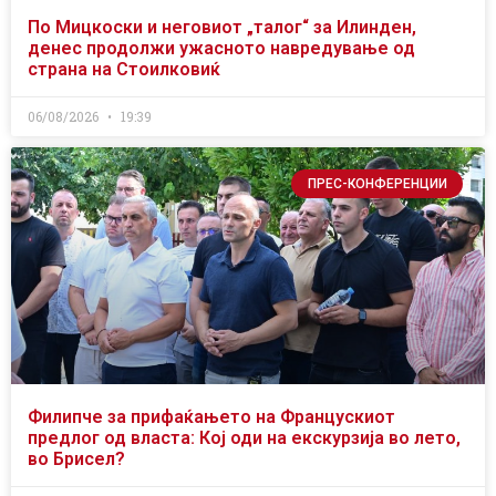
По Мицкоски и неговиот „талог“ за Илинден,
денес продолжи ужасното навредување од
страна на Стоилковиќ
06/08/2026
19:39
ПРЕС-КОНФЕРЕНЦИИ
Филипче за прифаќањето на Францускиот
предлог од власта: Кој оди на екскурзија во лето,
во Брисел?