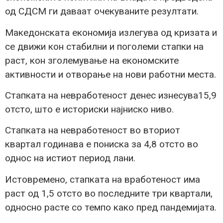
од СДСМ ги даваат очекуваните резултати.
Македонската економија излегува од кризата и
се движи кон стабилни и поголеми стапки на
раст, кон зголемување на економските
активности и отворање на нови работни места.
Стапката на невработеност денес изнесува15,9
отсто, што е историски најниско ниво.
Стапката на невработеност во вториот
квартал годинава е пониска за 4,8 отсто во
однос на истиот период лани.
Истовремено, стапката на вработеност има
раст од 1,5 отсто во последните три квартали,
односно расте со темпо како пред пандемијата.