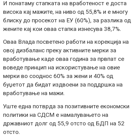
И понатаму стапката на вработеност е доста
висока кај мажите, на ниво од 55,8% и е многу
блиску до просекот на ЕУ (60%), за разлика од
жените кај кои оваа стапка изнесува 38,7%.
Оваа Влада посветено работи на корекција на
овој дизбаланс преку активните мерки за
вработување каде оваа година за првпат се
воведе принцип на искористување на овие
мерки во сооднос 60% за жени и 40% од
буџетот да бидат издвоени за поддршка на
вработување на мажи.
Уште една потврда за позитивните економски
политики на СДСМ е намалувањето на
државниот долг од 55,9 отсто од БДП на 52
отсто.