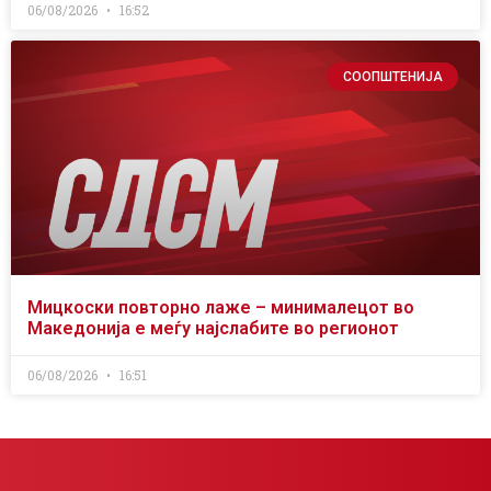
06/08/2026
16:52
СООПШТЕНИЈА
Мицкоски повторно лаже – минималецот во
Македонија е меѓу најслабите во регионот
06/08/2026
16:51