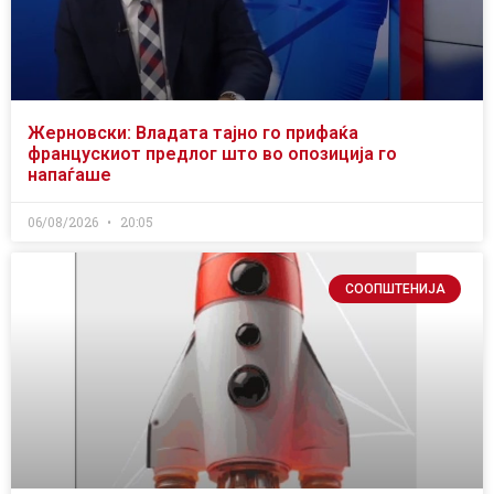
Жерновски: Владата тајно го прифаќа
францускиот предлог што во опозиција го
напаѓаше
06/08/2026
20:05
СООПШТЕНИЈА