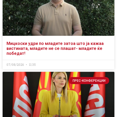
Мицкоски удри по младите затоа што ја кажаа
вистината, младите не се плашат- младите ќе
победат!
07/08/2026
11:35
ПРЕС-КОНФЕРЕНЦИИ