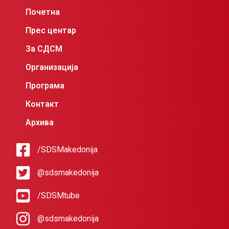
Почетна
Прес центар
За СДСМ
Организација
Програма
Контакт
Архива
/SDSMakedonija
@sdsmakedonija
/SDSMtube
@sdsmakedonija