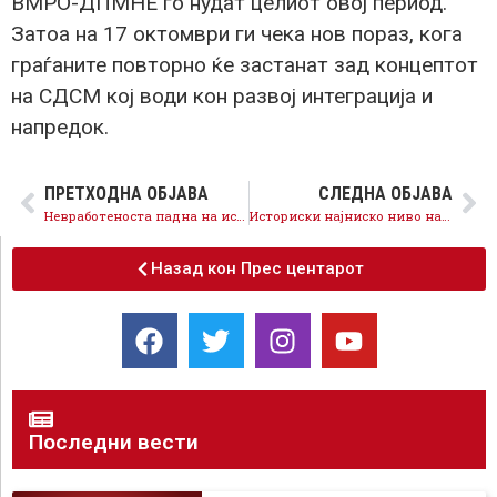
ВМРО-ДПМНЕ го нудат целиот овој период.
Затоа на 17 октомври ги чека нов пораз, кога
граѓаните повторно ќе застанат зад концептот
на СДСМ кој води кон развој интеграција и
напредок.
ПРЕТХОДНА ОБЈАВА
СЛЕДНА ОБЈАВА
Невработеноста падна на историски минимум, се намалува и државниот долг, потврдени успешните економски политики на СДСМ
Историски најниско ниво на невработеност од 15.9 % невработеноста кај младите намалена на 29%
Назад кон Прес центарот
Последни вести