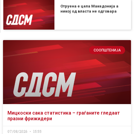
Отруена е цела Македонија а
никој од власта не одговара
СООПШТЕНИЈА
Мицкоски сака статистика – граѓаните гледаат
празни фрижидери
07/08/2026
15:55