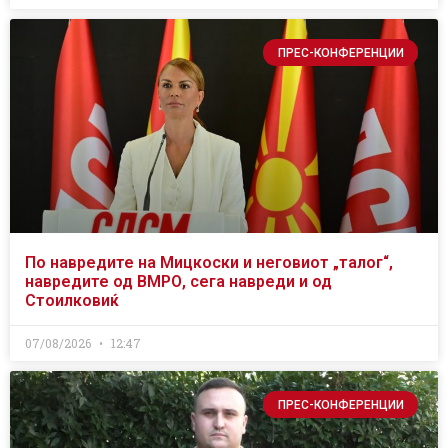
ПРЕС-КОНФЕРЕНЦИИ
По навредите на Мицкоски и неговиот „талог“,
навредите од ВМРО, сега навреди и од
Стоилковиќ
07/08/2026
12:47
ПРЕС-КОНФЕРЕНЦИИ