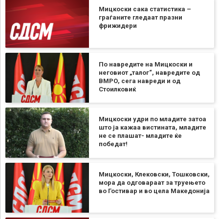
Мицкоски сака статистика –
граѓаните гледаат празни
фрижидери
По навредите на Мицкоски и
неговиот „талог“, навредите од
ВМРО, сега навреди и од
Стоилковиќ
Мицкоски удри по младите затоа
што ја кажаа вистината, младите
не се плашат- младите ќе
победат!
Мицкоски, Клековски, Тошковски,
мора да одговараат за труењето
во Гостивар и во цела Македонија