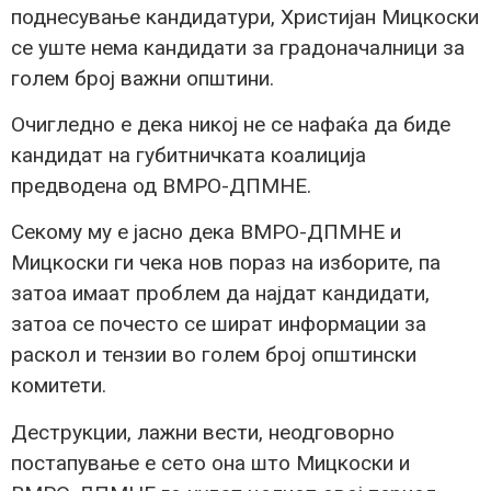
поднесување кандидатури, Христијан Мицкоски
се уште нема кандидати за градоначалници за
голем број важни општини.
Очигледно е дека никој не се нафаќа да биде
кандидат на губитничката коалиција
предводена од ВМРО-ДПМНЕ.
Секому му е јасно дека ВМРО-ДПМНЕ и
Мицкоски ги чека нов пораз на изборите, па
затоа имаат проблем да најдат кандидати,
затоа се почесто се шират информации за
раскол и тензии во голем број општински
комитети.
Деструкции, лажни вести, неодговорно
постапување е сето она што Мицкоски и