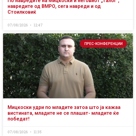
По навредите на Мицкоски и неговиот „талог“,
навредите од ВМРО, сега навреди и од
Стоилковиќ
07/08/2026
12:47
ПРЕС-КОНФЕРЕНЦИИ
Мицкоски удри по младите затоа што ја кажаа
вистината, младите не се плашат- младите ќе
победат!
07/08/2026
11:35