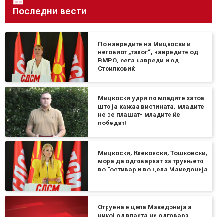
Последни вести
По навредите на Мицкоски и
неговиот „талог“, навредите од
ВМРО, сега навреди и од
Стоилковиќ
Мицкоски удри по младите затоа
што ја кажаа вистината, младите
не се плашат- младите ќе
победат!
Мицкоски, Клековски, Тошковски,
мора да одговараат за труењето
во Гостивар и во цела Македонија
Отруена е цела Македонија а
никој од власта не одговара