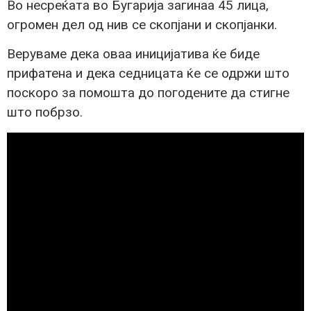
Во несреќата во Бугарија загинаа 45 лица,
огромен дел од нив се скопјани и скопјанки.
Веруваме дека оваа иницијатива ќе биде
прифатена и дека седницата ќе се одржи што
поскоро за помошта до погодените да стигне
што побрзо.