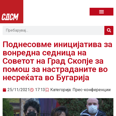
Поднесовме иницијатива за
вонредна седница на
Советот на Град Скопје за
помош за настраданите во
несреќата во Бугарија
25/11/2021
17:13
Категорија:
Прес-конференции