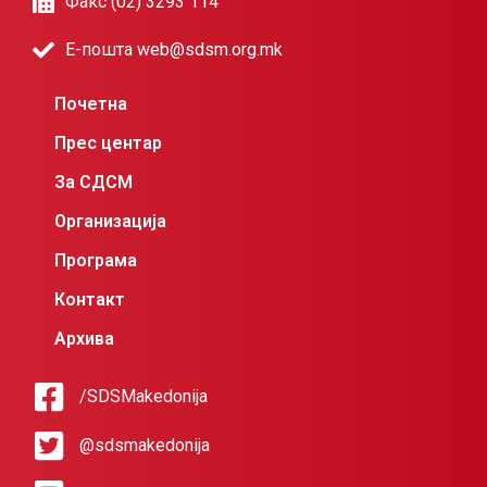
Факс (02) 3293 114
Е-пошта web@sdsm.org.mk
Почетна
Прес центар
За СДСМ
Организација
Програма
Контакт
Архива
/SDSMakedonija
@sdsmakedonija