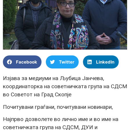
Facebook
Twitter
LinkedIn
Изјава за медиуми на Љубица Јанчева,
координаторка на советничката група на СДСМ
во Советот на Град Скопје
Почитувани граѓани, почитувани новинари,
Најпрво дозволете во лично име и во име на
советничката група на СДСМ, ДУИ и