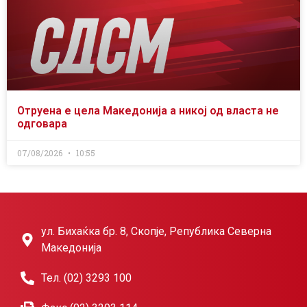
Отруена е цела Македонија а никој од власта не
одговара
07/08/2026
10:55
ул. Бихаќка бр. 8, Скопје, Република Северна
Македонија
Тел. (02) 3293 100