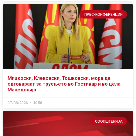
ПРЕС-КОНФЕРЕНЦИИ
Мицкоски, Клековски, Тошковски, мора да
одговараат за труењето во Гостивар и во цела
Македонија
07/08/2026
10:56
СООПШТЕНИЈА