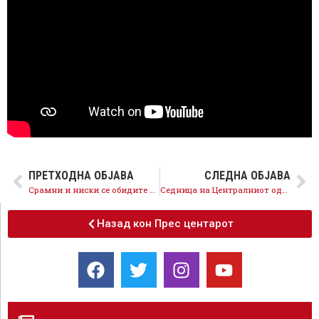
ПРЕТХОДНА ОБЈАВА
СЛЕДНА ОБЈАВА
Срамни и ниски се обидите на ВМРО-ДПМНЕ да омаловажува искусни кадри кои работат во енергетиката
Седница на Централниот одбор на СДСМ
Назад кон Прес центарот