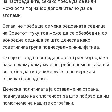
на настраданите, секако треба да се види
можноста тој износ дополнително да се
зголеми.
Сепак, не треба да се чека редовната седница
на Советот, туку тоа може да се обезбеди и со
вонредна седница за што денеска како
советничка група поднесуваме иницијатива.
Скопје е град на солидарноста, град кој подава
рака секому кому му е потребна помош така е и
сега, без да ги делиме луѓето по верска и
етничка припадност.
Денеска политиката ја оставаме на страна,
повикуваме на сплотеност за што побрзо да им
помогнеме на нашите сограѓани.