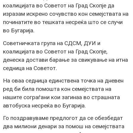
коалицијата во Советот на Град Скопје да
изразам искрено сочувство кон семејствата на
починатите во тешката несреќа што се случи
во Бугарија.
Советничката група на СДСМ, ДУИ и
коалицијата во Советот на Град Скопје,
денеска достави барање за свикување на итна
седница на Советот.
На оваа седница единствена точка на дневен
ред би била помошта кон семејствата на
нашите сограѓани кои загинаа во страшната
автобуска несреќа во Бугарија.
Го поздравуваме предлогот да се обезбедат
два милиони денари за помош на семејствата