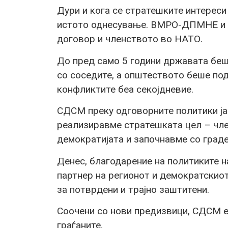
Дури и кога се стратешките интереси 
истото однесување. ВМРО-ДПМНЕ и 
договор и членството во НАТО.
До пред само 5 години државата беш
со соседите, а општеството беше под
конфликтите беа секојдневие.
СДСМ преку одговорните политики ја 
реализиравме стратешката цел – чле
демократијата и започнавме со граде
Денес, благодарение на политиките н
партнер на регионот и демократскиот
за потврдени и трајно заштитени.
Соочени со нови предизвици, СДСМ е
граѓаните.