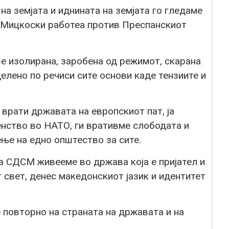
на земјата и иднината на земјата го гледаме
Мицкоски работеа против Преспанскиот
е изолирана, заробена од режимот, скарана
елено по речиси сите основи каде тензиите и
врати државата на европскиот пат, ја
нство во НАТО, ги вративме слободата и
ње на едно општество за сите.
а СДСМ живееме во држава која е пријател и
 свет, денес македонскиот јазик и идентитет
 повторно на страната на државата и на