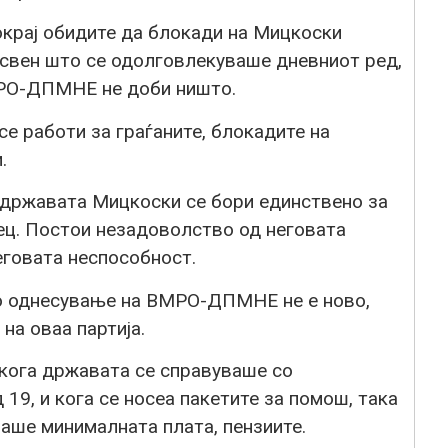
окрај обидите да блокади на Мицкоски
освен што се одолговлекуваше дневниот ред,
МРО-ДПМНЕ не доби ништо.
е работи за граѓаните, блокадите на
.
и државата Мицкоски се бори единствено за
ец. Постои незадоволство од неговата
еговата неспособност.
о однесување на ВМРО-ДПМНЕ не е ново,
на оваа партија.
ога државата се справуваше со
19, и кога се носеа пакетите за помош, така
аше минималната плата, пензиите.