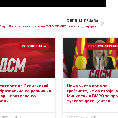
СЛЕДНА ОБЈАВА
Собранието функционира, не успеа блокадата на Мицкоски
Нарачаните анкети на ВМРО ДПМНЕ се манипулација за личен спас на Мицкоски
СООПШТЕНИЈА
ПРЕС-КОНФЕРЕНЦ
екторот на Стоилковиќ
Нема чиста вода за
образование со речник на
граѓаните, нема струја, а
чар – повторно со
Мицкоски и ВМРО за пр
реди
туркаат дата центри
8/2026
14:32
08/08/2026
12:56