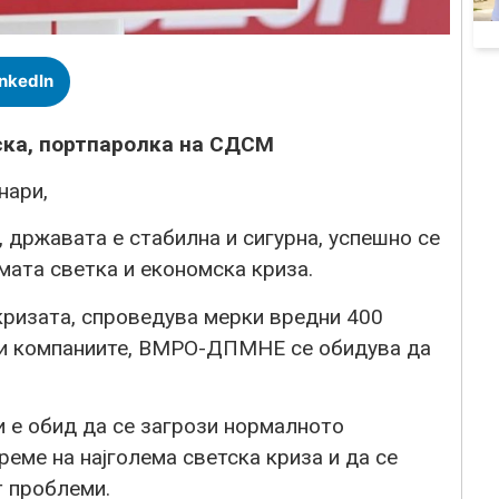
inkedIn
ска, портпаролка на СДСМ
нари,
 државата е стабилна и сигурна, успешно се
мата светка и економска криза.
ризата, спроведува мерки вредни 400
е и компаниите, ВМРО-ДПМНЕ се обидува да
и е обид да се загрози нормалното
еме на најголема светска криза и да се
т проблеми.