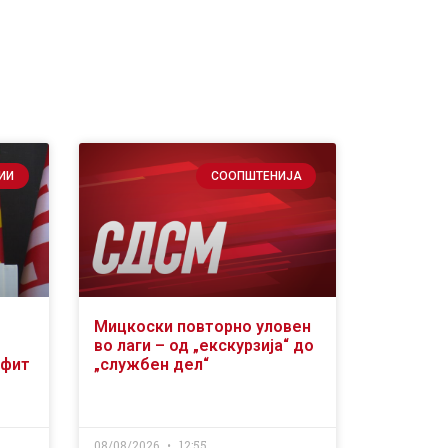
ИИ
СООПШТЕНИЈА
Мицкоски повторно уловен
во лаги – од „екскурзија“ до
офит
„службен дел“
08/08/2026
12:55