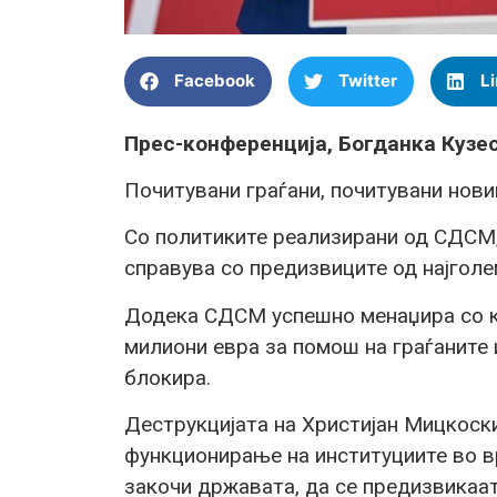
Facebook
Twitter
L
Прес-конференција, Богданка Кузе
Почитувани граѓани, почитувани нови
Со политиките реализирани од СДСМ,
справува со предизвиците од најголе
Додека СДСМ успешно менаџира со к
милиони евра за помош на граѓанит
блокира.
Деструкцијата на Христијан Мицкоск
функционирање на институциите во вр
закочи државата, да се предизвикаа