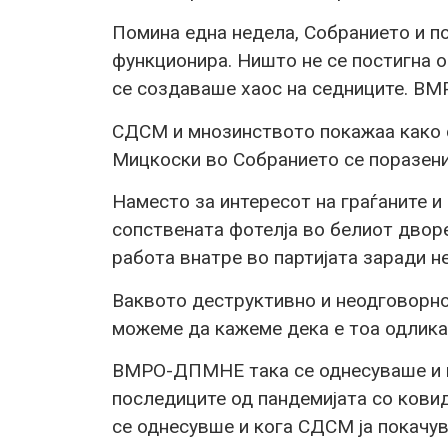
Помина една недела, Собранието и п
функционира. Ништо не се постигна 
се создаваше хаос на седниците. В
СДСМ и мнозинството покажаа како с
Мицкоски во Собранието се поразени
Наместо за интересот на граѓаните 
сопствената фотелја во белиот двор
работа внатре во партијата заради н
Ваквото деструктивно и неодговорн
можеме да кажеме дека е тоа одлика 
ВМРО-ДПМНЕ така се однесуваше и к
последиците од пандемијата со ковид 
се однесувше и кога СДСМ ја покачув