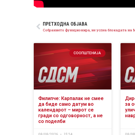
ПРЕТХОДНА ОБЈАВА
СООПШТЕНИЈА
Филипче: Карпалак не смее
Дир
да биде само датум во
за 
календарот – мирот се
ули
гради со одговорност, а не
нав
со поделби
08/08/2026
15:24
08/0