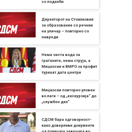
со поделби
Директорот на Стоилковиќ
за образование со речник
на уличар – повторно со
навреди
Нема чиста вода за
граѓаните, нема струја, а
Мицкоски и ВМРО за профит
туркаат дата центри
Мицкоски повторно уловен
во лаги – од „екскурзија“ до
„службен дел“
СДСМ бара одговорност-
како доверливи документи
од полиција завршија во