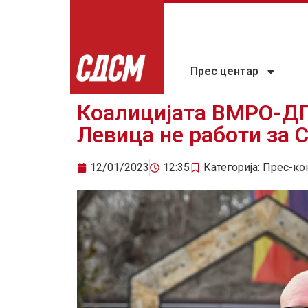
Прес центар
Коалицијата ВМРО-Д
Левица не работи за С
12/01/2023
12:35
Категорија:
Прес-ко