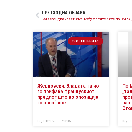
ПРЕТХОДНА ОБЈАВА
СООПШТЕНИЈА
Жерновски: Владата тајно
По 
го прифаќа францускиот
„тал
предлог што во опозиција
про
го напаѓаше
нав
Сто
06/08/2026
20:05
06/08