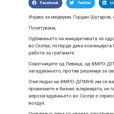
Facebook
Twitter
L
Изјава за медиуми, Гордан Шутаров, 
Почитувани,
Одбивањето на иницијативата за од
во Скопје, потврди дека коалицијат
работи за граѓаните.
Советниците од Левица, од ВМРО-ДП
загадувањето, против решенија за ов
Очигледно на ВМРО-ДПМНЕ им се важн
провизиите и бизнис влијанијата, не г
аерозагадувањето во Скопје е сериоз
воздух.
Очигледно дека со своето дејствувањ