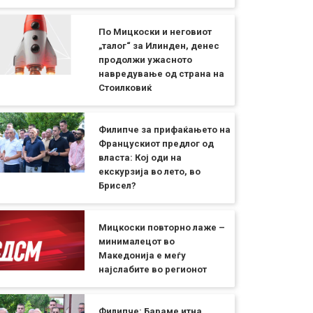
По Мицкоски и неговиот
„талог“ за Илинден, денес
продолжи ужасното
навредување од страна на
Стоилковиќ
Филипче за прифаќањето на
Францускиот предлог од
власта: Кој оди на
екскурзија во лето, во
Брисел?
Мицкоски повторно лаже –
минималецот во
Македонија е меѓу
најслабите во регионот
Филипче: Бараме итна