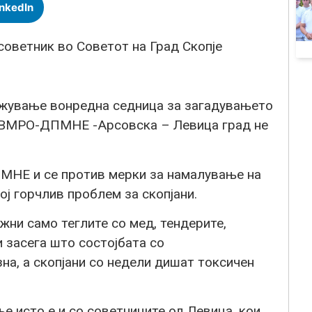
inkedIn
советник во Советот на Град Скопје
ржување вонредна седница за загадувањето
а ВМРО-ДПМНЕ -Арсовска – Левица град не
МНЕ и се против мерки за намалување на
ој горчлив проблем за скопјани.
и само теглите со мед, тендерите,
и засега што состојбата со
на, а скопјани со недели дишат токсичен
е исто е и со советниците од Левица, кои