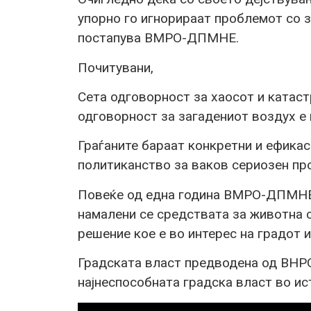
упорно го игнорираат проблемот со 
постапува ВМРО-ДПМНЕ.
Почитувани,
Сета одговорност за хаосот и катаст
одговорност за загадениот воздух е
Граѓаните бараат конкретни и ефикас
политиканство за ваков сериозен пр
Повеќе од една година ВМРО-ДПМНЕ и
намалени се средствата за животна с
решение кое е во интерес на градот и
Градската власт предводена од ВНР
најнеспособната градска власт во ист