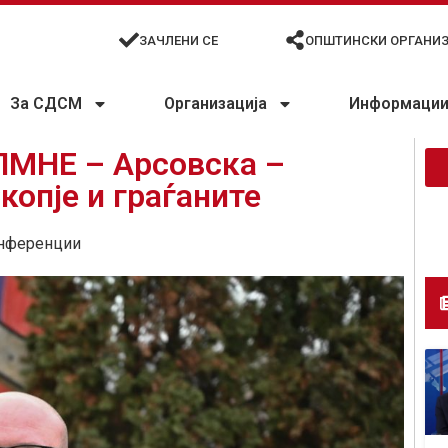
ЗАЧЛЕНИ СЕ
ОПШТИНСКИ ОРГАНИ
За СДСМ
Организација
Информации 
ПМНЕ – Арсовска –
копје и граѓаните
нференции