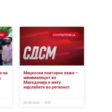
ИИ
СООПШТЕНИЈА
о на
Мицкоски повторно лаже –
д
минималецот во
Македонија е меѓу
најслабите во регионот
06/08/2026
16:51