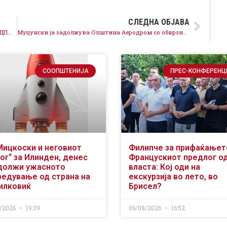
СЛЕДНА ОБЈАВА
Богоев: Еднаквост има меѓу политиките на ВМРО-ДПМНЕ и Левица
Муцунски ја задолжува Општина Аеродром со обврзница од 5,4 милиони евра со непозната камата
СООПШТЕНИЈА
ПРЕС-КОНФЕРЕНЦ
Мицкоски и неговиот
Филипче за прифаќањет
ог“ за Илинден, денес
Францускиот предлог о
должи ужасното
власта: Кој оди на
редување од страна на
екскурзија во лето, во
илковиќ
Брисел?
/2026
19:39
06/08/2026
16:52