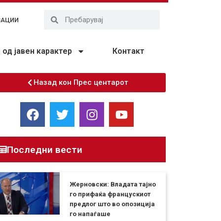
ЗАЦИИ
од јавен карактер
Контакт
Назад кон Прес центарот
Последни вести
Жерновски: Владата тајно
го прифаќа францускиот
предлог што во опозиција
го напаѓаше