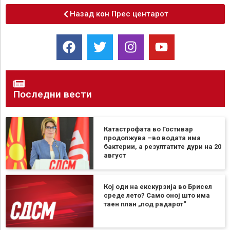
Назад кон Прес центарот
Последни вести
Катастрофата во Гостивар
продолжува –во водата има
бактерии, а резултатите дури на 20
август
Кој оди на екскурзија во Брисел
среде лето? Само оној што има
таен план „под радарот“