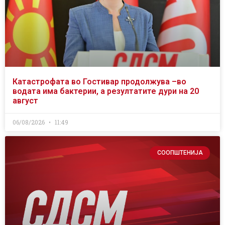
Катастрофата во Гостивар продолжува –во
водата има бактерии, а резултатите дури на 20
август
06/08/2026
11:49
СООПШТЕНИЈА