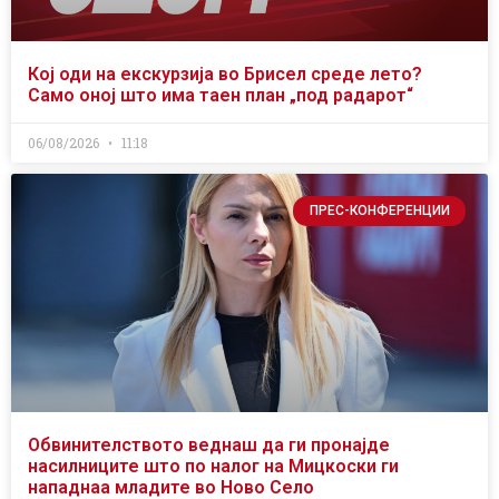
Кој оди на екскурзија во Брисел среде лето?
Само оној што има таен план „под радарот“
06/08/2026
11:18
ПРЕС-КОНФЕРЕНЦИИ
Обвинителството веднаш да ги пронајде
насилниците што по налог на Мицкоски ги
нападнаа младите во Ново Село