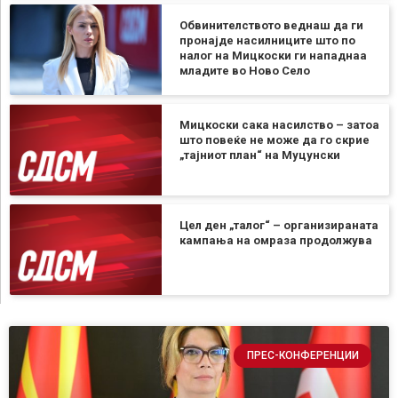
Обвинителството веднаш да ги
пронајде насилниците што по
налог на Мицкоски ги нападнаа
младите во Ново Село
Мицкоски сака насилство – затоа
што повеќе не може да го скрие
„тајниот план“ на Муцунски
Цел ден „талог“ – организираната
кампања на омраза продолжува
ПРЕС-КОНФЕРЕНЦИИ