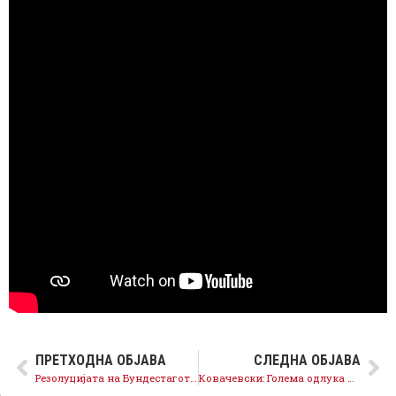
ПРЕТХОДНА ОБЈАВА
СЛЕДНА ОБЈАВА
Резолуцијата на Бундестагот е силна поддршка за ЕУ и потврда за македонскиот идентитет, јазик и посебност
Ковачевски: Голема одлука на Бундестагот, силна поддршка за членство во ЕУ со својот македонски идентитет, јазик и култура