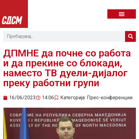
ДПМНЕ да почне со работа
и да прекине со блокади,
наместо ТВ дуели-дијалог
преку работни групи
16/06/2023
14:06
Категорија:
Прес-конференции