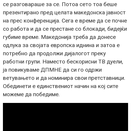
се разговараше за се. Потоа сето тоа беше
презентирано пред целата македонска јавност
на прес конференција. Сега е време да се почне
со работа и да се престане со блокади, бидејќи
губиме време. Македонија треба да донесе
одлука за својата европска иднина и затоа е
потребно да продолжи дијалогот преку
работни групи. Наместо бескорисни ТВ дуели,
ја повикуваме ДПМНЕ да си го одржи
ветувањето и да номинира свои претставници.
Обединети е единствениот начин на кој сите
можеме да победиме.