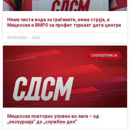
Нема чиста вода за граѓаните, нема струја, а
Мицкоски и ВМРО за профит туркаат дата центри
08/08/2026
12:56
СООПШТЕНИЈА
Мицкоски повторно уловен во лаги – од
„екскурзија“ до „службен дел“