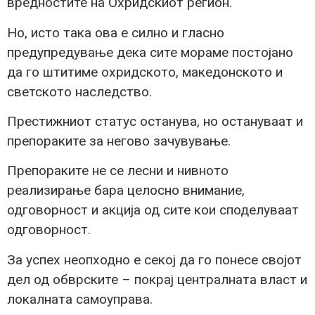
вредностите на Охридскиот регион.
Но, исто така ова е силно и гласно
предупредување дека сите мораме постојано
да го штитиме охридското, македонското и
светското наследство.
Престижниот статус останува, но остануваат и
препораките за негово зачувување.
Препораките не се лесни и нивното
реализирање бара целосно внимание,
одговорност и акција од сите кои споделуваат
одговорност.
За успех неопходно е секој да го понесе својот
дел од обврските – покрај централната власт и
локалната самоуправа.