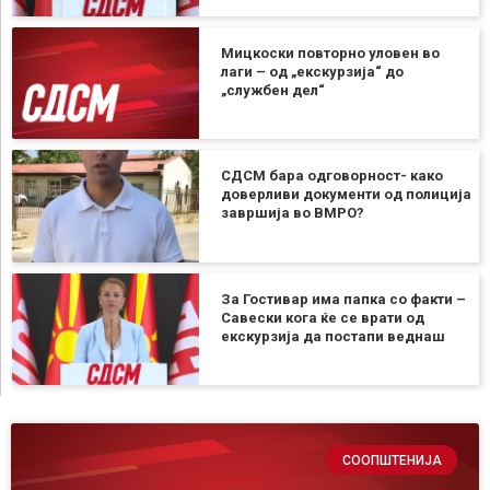
Мицкоски повторно уловен во
лаги – од „екскурзија“ до
„службен дел“
СДСМ бара одговорност- како
доверливи документи од полиција
завршија во ВМРО?
За Гостивар има папка со факти –
Савески кога ќе се врати од
екскурзија да постапи веднаш
СООПШТЕНИЈА