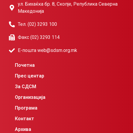
ул. Бихаќка бр. 8, Скопје, Република Северна
Македонија
Тел. (02) 3293 100
Факс (02) 3293 114
Е-пошта web@sdsm.org.mk
Почетна
Прес центар
За СДСМ
Организација
Програма
Контакт
Архива