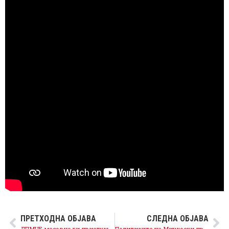
ПРЕТХОДНА ОБЈАВА
СЛЕДНА ОБЈАВА
ДПМНЕ масовно ги прислушуваше граѓаните и ги прекрши нивните права, сега е цинична и ја навредува интелигенцијата на народот
Политиките на Мицкоски против Европа ќе се покажат како погубни за ДПМНЕ