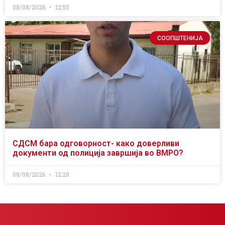
08/08/2026
12:55
СООПШТЕНИЈА
СДСМ бара одговорност- како доверливи
документи од полиција завршија во ВМРО?
08/08/2026
12:28