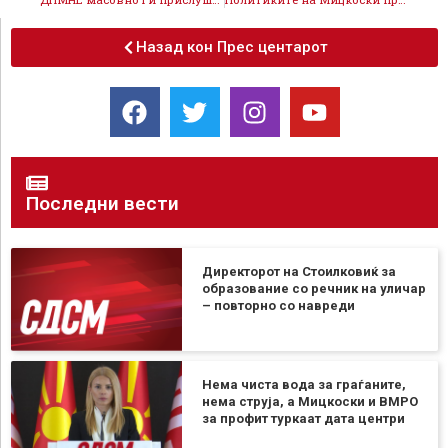
Назад кон Прес центарот
Последни вести
Директорот на Стоилковиќ за
образование со речник на уличар
– повторно со навреди
Нема чиста вода за граѓаните,
нема струја, а Мицкоски и ВМРО
за профит туркаат дата центри