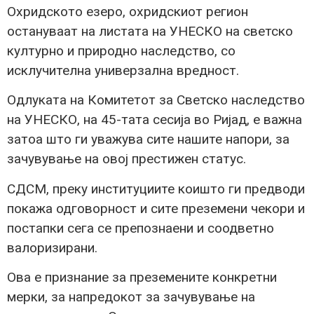
Охридското езеро, охридскиот регион
остануваат на листата на УНЕСКО на светско
културно и природно наследство, со
исклучителна универзална вредност.
Одлуката на Комитетот за Светско наследство
на УНЕСКО, на 45-тата сесија во Ријад, е важна
затоа што ги уважува сите нашите напори, за
зачувување на овој престижен статус.
СДСМ, преку институциите коишто ги предводи
покажа одговорност и сите преземени чекори и
постапки сега се препознаени и соодветно
валоризирани.
Ова е признание за преземените конкретни
мерки, за напредокот за зачувување на