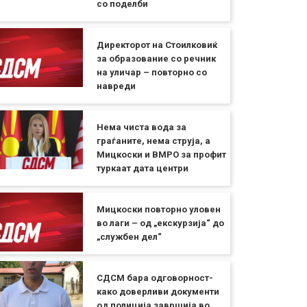
со поделби
Директорот на Стоилковиќ
за образование со речник
на уличар – повторно со
навреди
Нема чиста вода за
граѓаните, нема струја, а
Мицкоски и ВМРО за профит
туркаат дата центри
Мицкоски повторно уловен
во лаги – од „екскурзија“ до
„службен дел“
СДСМ бара одговорност-
како доверливи документи
од полиција завршија во