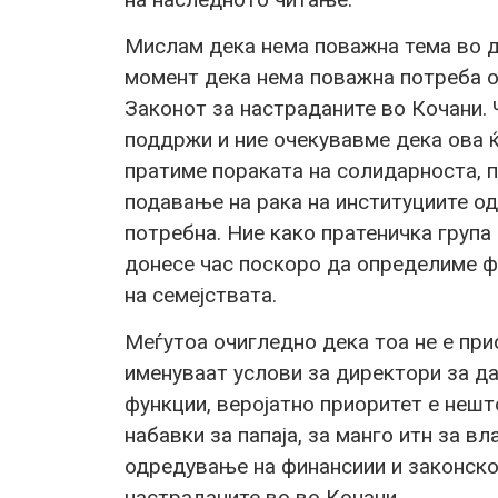
Мислам дека нема поважна тема во д
момент дека нема поважна потреба о
Законот за настраданите во Кочани
поддржи и ние очекувавме дека ова ќ
пратиме пораката на солидарноста, 
подавање на рака на институциите од
потребна. Ние како пратеничка група
донесе час поскоро да определиме ф
на семејствата.
Меѓутоа очигледно дека тоа не е п
именуваат услови за директори за д
функции, веројатно приоритет е нешт
набавки за папаја, за манго итн за в
одредување на финансиии и законско
настраданите во во Кочани.