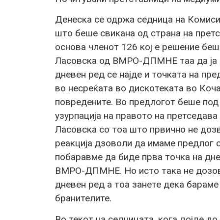
Денеска се одржа седница на Комисиј
што беше свикана од страна на прет
основа членот 126 кој е решение бе
Ласовска од ВМРО-ДПМНЕ таа да ја в
дневен ред се најде и точката на пр
во несреќата во дискотеката во Кочан
повредените. Во предлогот беше под 
узурпација на правото на претседава
Ласовска со тоа што првично не доз
реакција дзоволи да имаме предлог с
побаравме да биде прва точка на дн
ВМРО-ДПМНЕ. Но исто така не дозовл
дневен ред а тоа занете дека бараме н
бранителите.
Во текот на седницата, кога дојде д