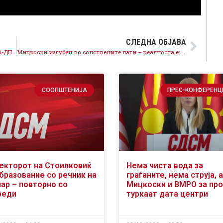
СЛЕДНА ОБЈАВА
Тренчевска: Без грам чувство за семејствата, ВМРО-ДПМНЕ го блокира Законот за Кочани во Собрание
Мицкоски изгубен во сопствените лаги – реалноста е: сиромашни граѓани, нови долгови и економски крах
СООПШТЕНИЈА
ПРЕС-КОНФЕРЕНЦ
екторот на Стоилковиќ
Нема чиста вода за
образование со речник на
граѓаните, нема струја, а
чар – повторно со
Мицкоски и ВМРО за пр
реди
туркаат дата центри