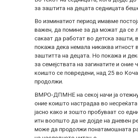
за заштита на децата седницата беш
Во изминатиот период имавме постој
важен, да помине за да можат да се 
сакаат да работат во детска зашти, 
покажа дека немала никаква итност 
заштитта на децата. Но покажа и дек
за семејствата на загинатите и оние 
коишто се повредени, над 25 во Коча
продолжи.
ВМРО-ДПМНЕ на секој начи ја отежнув
оние коишто настрадаа во несреќата 
јасно како и зошто пробуваат со ед
итн воопшто да не дојде на дневен ре
може да продолжи понатамошната ра
на наследното читање.