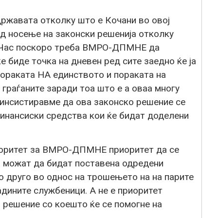
ржавата отколку што е Кочани во овој
д носење на законски решенија отколку
. Час поскоро треба ВМРО-ДПМНЕ да
е биде точка на дневен ред сите заедно ќе ја
пораката НА единството и пораката на
 граѓаните заради тоа што е а оваа многу
 инсистиравме да ова законско решение се
инансиски средства кои ќе бидат доделени
риоритет за ВМРО-ДПМНЕ приоритет да се
а можат да бидат поставена одредени
о друго во однос на трошењето на на парите
ладините службеници. А не е приоритет
 решение со коешто ќе се помогне на