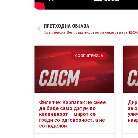
ПРЕТХОДНА ОБЈАВА
СООПШТЕНИЈА
Филипче: Карпалак не смее
Дир
да биде само датум во
за 
календарот – мирот се
ули
гради со одговорност, а не
нав
со поделби