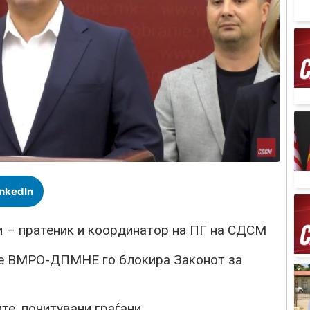
inkedIn
и – пратеник и координатор на ПГ на СДСМ
ие ВМРО-ДПМНЕ го блокира Законот за
е, почитувани граѓани,