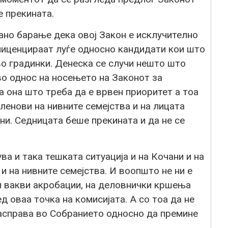
е прекината.
ано барање дека овој Закон е исклучително
лиценцираат луѓе односно кандидати кои што
во градинки. Денеска се случи нешто што
во однос на носењето на Законот за
а она што треба да е врвен приоритет а тоа
членови на нивните семејства и на лицата
ни. Седницата беше прекината и да не се
а и така тешката ситуација и на Кочани и на
и на нивните семејства. И воопшто не ни е
ни вакви акробации, на деловнички кршења
д оваа точка на комисијата. А со тоа да не
справа во Собранието односно да премине