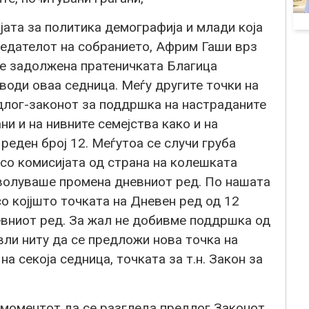
ата за политика демографија и млади која
седателот на собранието, Африм Гаши врз
ше задолжена пратеничката Благица
оди оваа седница. Меѓу другите точки на
едлог-законот за поддршка на настраданите
и и на нивните семејства како и на
реден број 12. Меѓутоа се случи груба
 со комисијата од страна на колешката
волуваше промена дневниот ред. По нашата
о којјшто точката на Дневен ред од 12
евниот ред. За жал не добивме поддршка од
и ниту да се предложи нова точка на
а секоја седница, точката за т.н. Закон за
о моментот да се разгледа предлог Законот