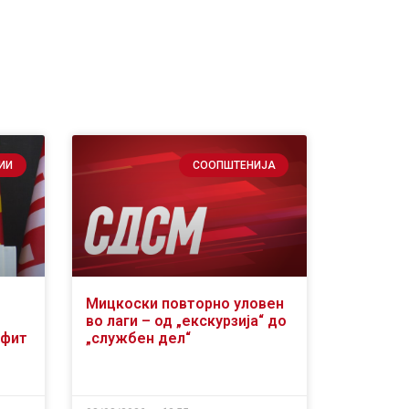
ИИ
СООПШТЕНИЈА
Мицкоски повторно уловен
во лаги – од „екскурзија“ до
офит
„службен дел“