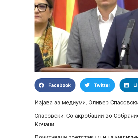
Facebook
Twitter
L
Изјава за медиуми, Оливер Спасовск
Спасовски: Со акробации во Собран
Кочани
Почитувани претставници на медиумит