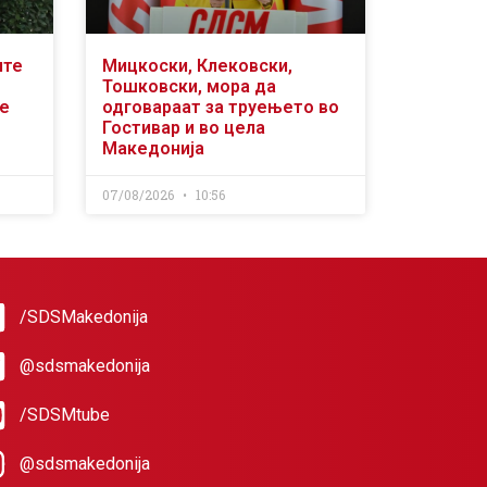
ите
Мицкоски, Клековски,
Тошковски, мора да
се
одговараат за труењето во
Гостивар и во цела
Македонија
07/08/2026
10:56
/SDSMakedonija
@sdsmakedonija
/SDSMtube
@sdsmakedonija