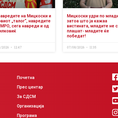
навредите на Мицкоски и
Мицкоски удри по млад
виот „талог“, навредите
затоа што ја кажаа
ВМРО, сега навреди и од
вистината, младите не 
илковиќ
плашат- младите ќе
победат!
8/2026
12:47
07/08/2026
11:35
Почетна
Прес центар
За СДСМ
Организација
Програма