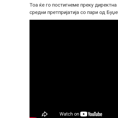
Тоа ќе го постигнеме преку директн
средни претпријатија со пари од Буџе