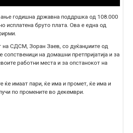
ување годишна државна поддршка од 108.000
но исплатена бруто плата. Ова е една од
фирми.
 на СДСМ, Зоран Заев, со дуќанџиите од
те сопственици на домашни претпријатија и за
своите работни места и за опстанокот на
е ќе имаат пари, ќе има и промет, ќе има и
лучи по промените во декември.