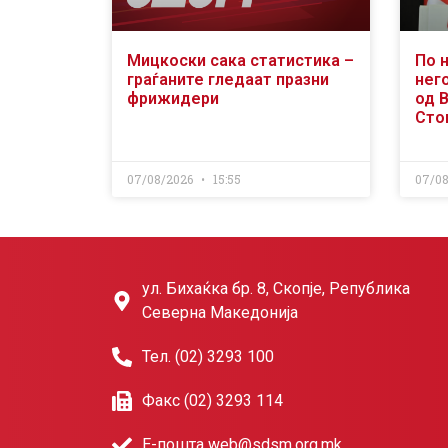
Мицкоски сака статистика –
По 
граѓаните гледаат празни
него
фрижидери
од 
Сто
07/08/2026
15:55
07/0
ул. Бихаќка бр. 8, Скопје, Република
Северна Македонија
Тел. (02) 3293 100
Факс (02) 3293 114
Е-пошта web@sdsm.org.mk