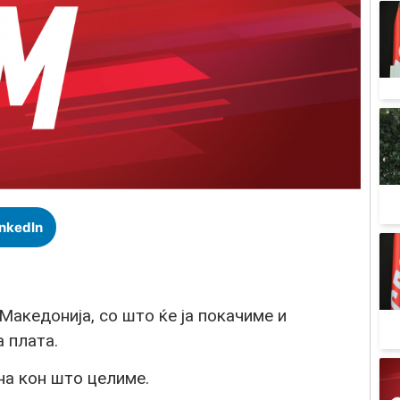
inkedIn
Македонија, со што ќе ја покачиме и
 плата.
на кон што целиме.