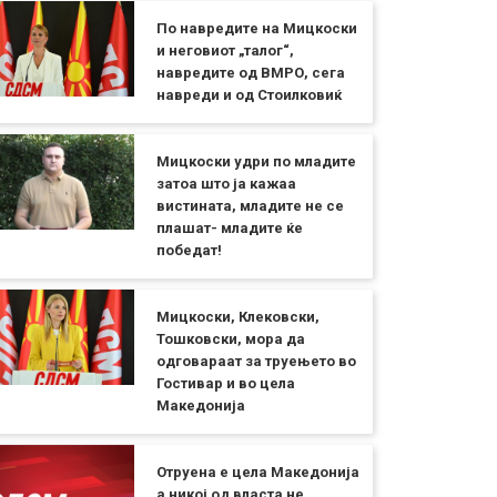
По навредите на Мицкоски
и неговиот „талог“,
навредите од ВМРО, сега
навреди и од Стоилковиќ
Мицкоски удри по младите
затоа што ја кажаа
вистината, младите не се
плашат- младите ќе
победат!
Мицкоски, Клековски,
Тошковски, мора да
одговараат за труењето во
Гостивар и во цела
Македонија
Отруена е цела Македонија
а никој од власта не