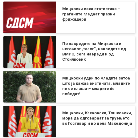
Мицкоски сака статистика –
граѓаните гледаат празни
фрижидери
По навредите на Мицкоски и
неговиот „талог“, навредите од
ВМРО, сега навреди и од
Стоилковиќ
Мицкоски удри по младите затоа
што ја кажаа вистината, младите
не се плашат- младите ќе
победат!
Мицкоски, Клековски, Тошковски,
мора да одговараат за труењето
во Гостивар и во цела Македонија