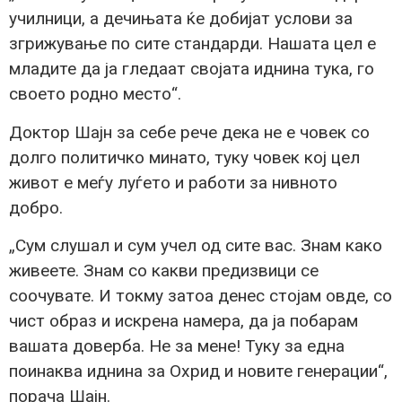
училници, а дечињата ќе добијат услови за
згрижување по сите стандарди. Нашата цел е
младите да ја гледаат својата иднина тука, го
своето родно место“.
Доктор Шајн за себе рече дека не е човек со
долго политичко минато, туку човек кој цел
живот е меѓу луѓето и работи за нивното
добро.
„Сум слушал и сум учел од сите вас. Знам како
живеете. Знам со какви предизвици се
соочувате. И токму затоа денес стојам овде, со
чист образ и искрена намера, да ја побарам
вашата доверба. Не за мене! Туку за една
поинаква иднина за Охрид и новите генерации“,
порача Шајн.