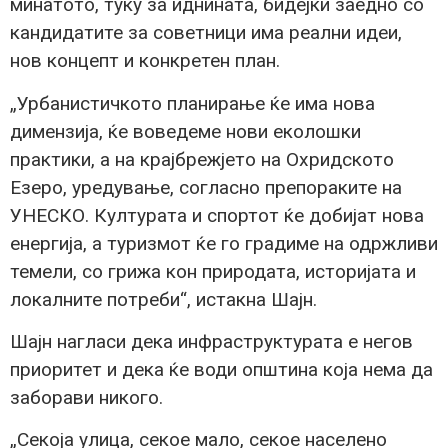
минатото, туку за иднината, бидејќи заедно со
кандидатите за советници има реални идеи,
нов концепт и конкретен план.
„Урбанистичкото планирање ќе има нова
димензија, ќе воведеме нови еколошки
практики, а на крајбрежјето на Охридското
Езеро, уредување, согласно препораките на
УНЕСКО. Културата и спортот ќе добијат нова
енергија, а туризмот ќе го градиме на одржливи
темели, со грижа кон природата, историјата и
локалните потреби“, истакна Шајн.
Шајн нагласи дека инфраструктурата е негов
приоритет и дека ќе води општина која нема да
заборави никого.
„Секоја улица, секое мало, секое населено