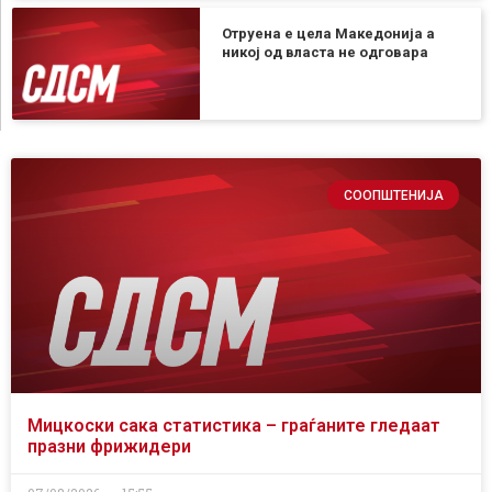
Отруена е цела Македонија а
никој од власта не одговара
СООПШТЕНИЈА
Мицкоски сака статистика – граѓаните гледаат
празни фрижидери