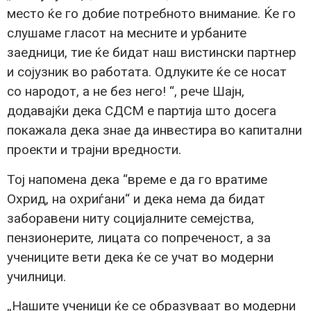
место ќе го добие потребното внимание. Ќе го
слушаме гласот на месните и урбаните
заедници, тие ќе бидат наш вистински партнер
и сојузник во работата. Одлуките ќе се носат
со народот, а не без него! “, рече Шајн,
додавајќи дека СДСМ е партија што досега
покажала дека знае да инвестира во капитални
проекти и трајни вредности.
Тој напомена дека “време е да го вратиме
Охрид, на охриѓани“ и дека нема да бидат
заборавени ниту социјалните семејства,
пензионерите, лицата со попреченост, а за
учениците вети дека ќе се учат во модерни
училници.
„Нашите ученици ќе се образуваат во модерни