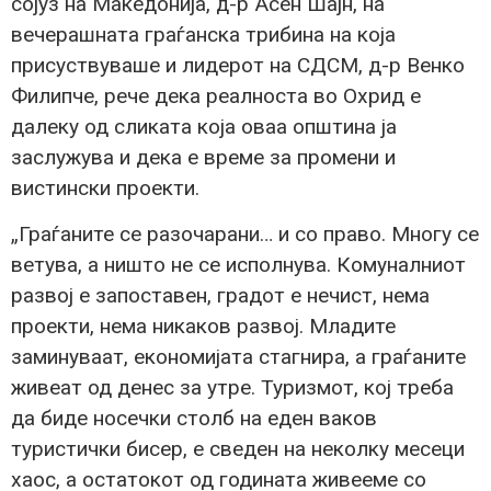
сојуз на Македонија, д-р Асен Шајн, на
вечерашната граѓанска трибина на која
присуствуваше и лидерот на СДСМ, д-р Венко
Филипче, рече дека реалноста во Охрид е
далеку од сликата која оваа општина ја
заслужува и дека е време за промени и
вистински проекти.
„Граѓаните се разочарани… и со право. Многу се
ветува, а ништо не се исполнува. Комуналниот
развој е запоставен, градот е нечист, нема
проекти, нема никаков развој. Младите
заминуваат, економијата стагнира, а граѓаните
живеат од денес за утре. Туризмот, кој треба
да биде носечки столб на еден ваков
туристички бисер, е сведен на неколку месеци
хаос, а остатокот од годината живееме со