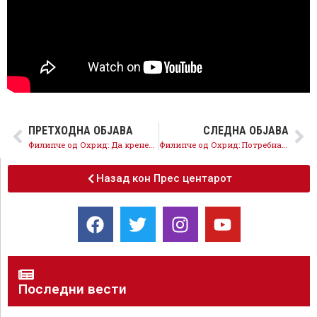
ПРЕТХОДНА ОБЈАВА
СЛЕДНА ОБЈАВА
Филипче од Охрид: Да кренеме глас и да се бориме против самоволието на ДПМНЕ
Филипче од Охрид: Потребна е силна опозиција да ја спречи ароганцијата на власта
Назад кон Прес центарот
Последни вести