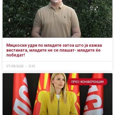
Мицкоски удри по младите затоа што ја кажаа
вистината, младите не се плашат- младите ќе
победат!
07/08/2026
11:35
ПРЕС-КОНФЕРЕНЦИИ