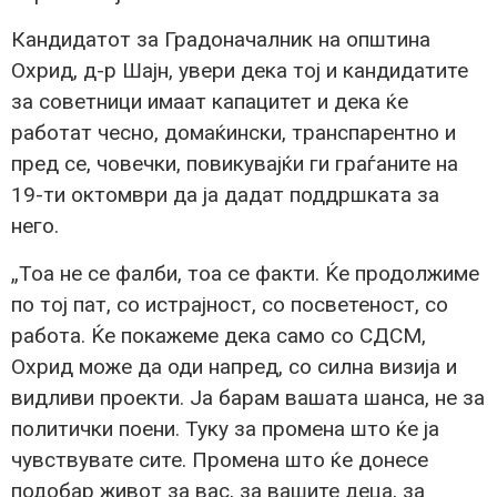
Кандидатот за Градоначалник на општина
Охрид, д-р Шајн, увери дека тој и кандидатите
за советници имаат капацитет и дека ќе
работат чесно, домаќински, транспарентно и
пред се, човечки, повикувајќи ги граѓаните на
19-ти октомври да ја дадат поддршката за
него.
„Тоа не се фалби, тоа се факти. Ќе продолжиме
по тој пат, со истрајност, со посветеност, со
работа. Ќе покажеме дека само со СДСМ,
Охрид може да оди напред, со силна визија и
видливи проекти. Ја барам вашата шанса, не за
политички поени. Туку за промена што ќе ја
чувствувате сите. Промена што ќе донесе
подобар живот за вас, за вашите деца, за