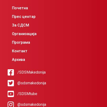
Почетна
Прес центар
За СДСМ
Организација
Програма
Контакт
Архива
/SDSMakedonija
@sdsmakedonija
/SDSMtube
@sdsmakedonija