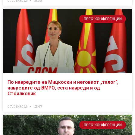
07/08/2026
15:55
ПРЕС-КОНФЕРЕНЦИИ
По навредите на Мицкоски и неговиот „талог“,
навредите од ВМРО, сега навреди и од
Стоилковиќ
07/08/2026
12:47
ПРЕС-КОНФЕРЕНЦИИ