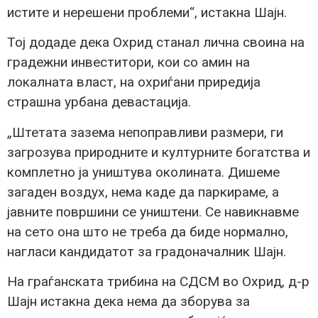
истите и нерешени проблеми“, истакна Шајн.
Тој додаде дека Охрид станал лична своина на
градежни инвеститори, кои со амин на
локалната власт, на охриѓани приредија
страшна урбана девастација.
„Штетата зазема непоправливи размери, ги
загрозува природните и културните богатства и
комплетно ја уништува околината. Дишеме
загаден воздух, нема каде да паркираме, а
јавните површини се уништени. Се навикнавме
на сето она што не треба да биде нормално,
нагласи кандидатот за градоначалник Шајн.
На граѓанската трибина на СДСМ во Охрид, д-р
Шајн истакна дека нема да зборува за