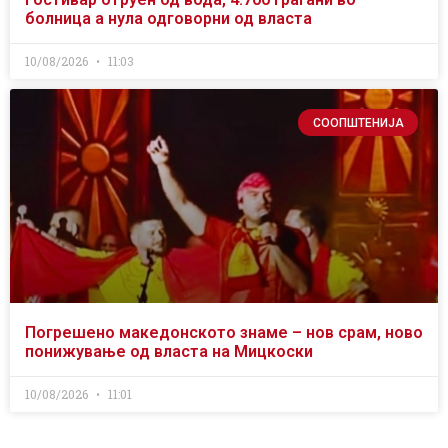
болница а нула одговорни од власта
10/08/2026
11:03
СООПШТЕНИЈА
Погрешено македонското знаме – нов срам, ново
понижување од власта на Мицкоски
10/08/2026
11:01