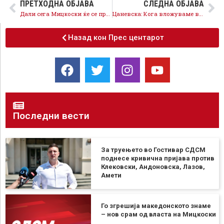
ПРЕТХОДНА ОБЈАВА
СЛЕДНА ОБЈАВА
Дали сега Мицкоски ќе се прогласи за епски криминалец откако склучи договор со ИРД инженеринг?
Цаневска: Кога вложуваме во училиштата, вложуваме во иднината на Скопје
Назад кон Прес центарот
Последни вести
За труењето во Гостивар СДСМ
поднесе кривична пријава против
Клековски, Андоновска, Лазов,
Амети
Го згрешија македонското знаме
– нов срам од власта на Мицкоски