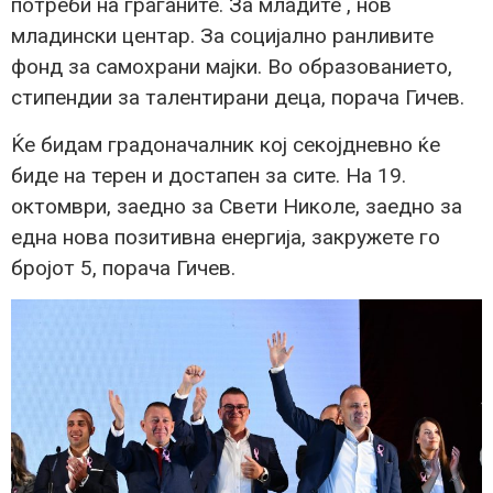
потреби на граѓаните. За младите , нов
младински центар. За социјално ранливите
фонд за самохрани мајки. Во образованието,
стипендии за талентирани деца, порача Гичев.
Ќе бидам градоначалник кој секојдневно ќе
биде на терен и достапен за сите. На 19.
октомври, заедно за Свети Николе, заедно за
една нова позитивна енергија, закружете го
бројот 5, порача Гичев.