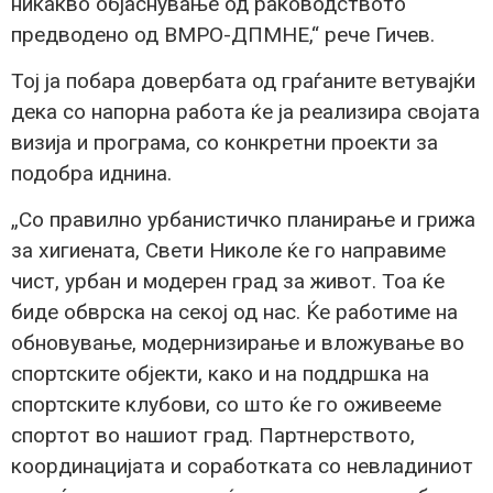
никакво објаснување од раководството
предводено од ВМРО-ДПМНЕ,“ рече Гичев.
Тој ја побара довербата од граѓаните ветувајќи
дека со напорна работа ќе ја реализира својата
визија и програма, со конкретни проекти за
подобра иднина.
„Со правилно урбанистичко планирање и грижа
за хигиената, Свети Николе ќе го направиме
чист, урбан и модерен град за живот. Тоа ќе
биде обврска на секој од нас. Ќе работиме на
обновување, модернизирање и вложување во
спортските објекти, како и на поддршка на
спортските клубови, со што ќе го оживееме
спортот во нашиот град. Партнерството,
координацијата и соработката со невладиниот