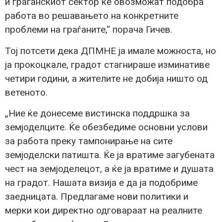
и граѓанскиот сектор ќе овозможат подобра
работа во решавањето на конкретните
проблеми на граѓаните,“ порача Гичев.
Тој потсети дека ДПМНЕ ја имале можноста, но
ја прокоцкале, градот стагнираше изминативе
четири години, а жителите не добија ништо од
ветеното.
„Ние ќе донесеме вистинска поддршка за
земјоделците. Ќе обезбедиме основни услови
за работа преку тампонирање на сите
земјоделски патишта. Ќе ја вратиме загубената
чест на земјоделецот, а ќе ја вратиме и душата
на градот. Нашата визија е да ја подобриме
заедницата. Предлагаме нови политики и
мерки кои директно одговараат на реалните