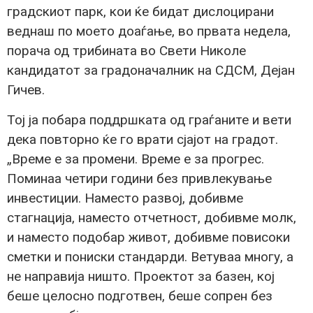
градскиот парк, кои ќе бидат дислоцирани
веднаш по моето доаѓање, во првата недела,
порача од трибината во Свети Николе
кандидатот за градоначалник на СДСМ, Дејан
Гичев.
Тој ја побара поддршката од граѓаните и вети
дека повторно ќе го врати сјајот на градот.
„Време е за промени. Време е за прогрес.
Поминаа четири години без привлекување
инвестиции. Наместо развој, добивме
стагнација, наместо отчетност, добивме молк,
и наместо подобар живот, добивме повисоки
сметки и пониски стандарди. Ветуваа многу, а
не направија ништо. Проектот за базен, кој
беше целосно подготвен, беше сопрен без