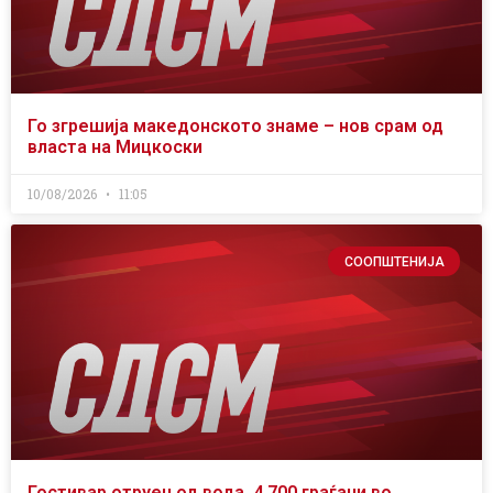
Го згрешија македонското знаме – нов срам од
власта на Мицкоски
10/08/2026
11:05
СООПШТЕНИЈА
Гостивар отруен од вода, 4.700 граѓани во