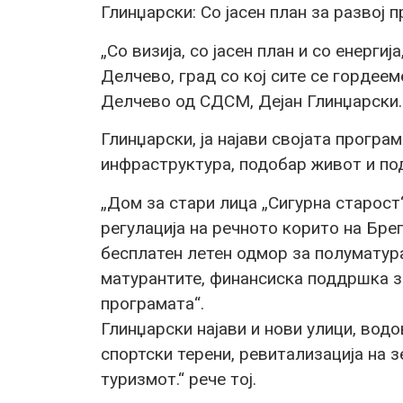
Глинџарски: Со јасен план за развој
„Со визија, со јасен план и со енерг
Делчево, град со кој сите се гордеем
Делчево од СДСМ, Дејан Глинџарски.
Глинџарски, ја најави својата програ
инфраструктура, подобар живот и по
„Дом за стари лица „Сигурна старост
регулација на речното корито на Брег
бесплатен летен одмор за полуматура
матурантите, финансиска поддршка з
програмата“.
Глинџарски најави и нови улици, водо
спортски терени, ревитализација на 
туризмот.“ рече тој.