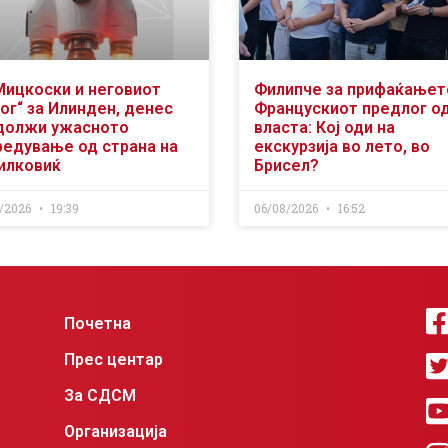
Мицкоски и неговиот
Филипче за прифаќањет
ог“ за Илинден, денес
Францускиот предлог о
должи ужасното
власта: Кој оди на
редување од страна на
екскурзија во лето, во
илковиќ
Брисел?
/2026
19:39
06/08/2026
16:52
Почетна
Прес центар
За СДСМ
Организација