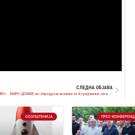
СЛЕДНА ОБЈАВА
СДСМ: Целосен дебакл со откупот на пиперката, ВМРО-ДПМНЕ ги остави земјоделците на цедило
ВМРО-ДПМНЕ во Аеродром излажа за 4 градинки, сега ветува 5 – лагата ја менуваат со поголема лага
СООПШТЕНИЈА
ПРЕС-КОНФЕРЕНЦ