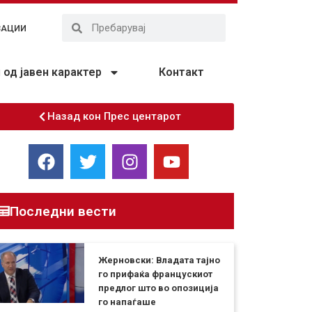
ЗАЦИИ
од јавен карактер
Контакт
Назад кон Прес центарот
Последни вести
Жерновски: Владата тајно
го прифаќа францускиот
предлог што во опозиција
го напаѓаше