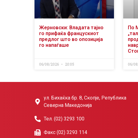
Жерновски: Владата тајно
По 
го прифаќа францускиот
„тал
предлог што во опозиција
про
го напаѓаше
нав
Сто
06/08/2026
20:05
06/08
ул. Бихаќка бр. 8, Скопје, Република
Северна Македонија
Тел. (02) 3293 100
Факс (02) 3293 114