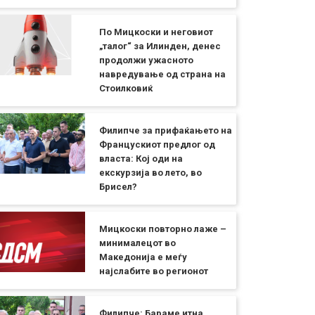
По Мицкоски и неговиот
„талог“ за Илинден, денес
продолжи ужасното
навредување од страна на
Стоилковиќ
Филипче за прифаќањето на
Францускиот предлог од
власта: Кој оди на
екскурзија во лето, во
Брисел?
Мицкоски повторно лаже –
минималецот во
Македонија е меѓу
најслабите во регионот
Филипче: Бараме итна