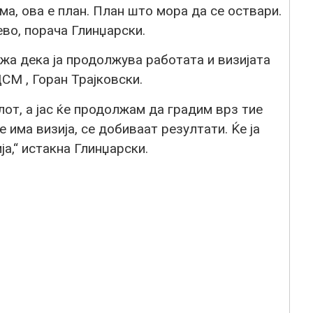
ма, ова е план. План што мора да се оствари.
ево, порача Глинџарски.
ажа дека ја продолжува работата и визијата
СМ , Горан Трајковски.
лот, а јас ќе продолжам да градим врз тие
 има визија, се добиваат резултати. Ќе ја
а,“ истакна Глинџарски.