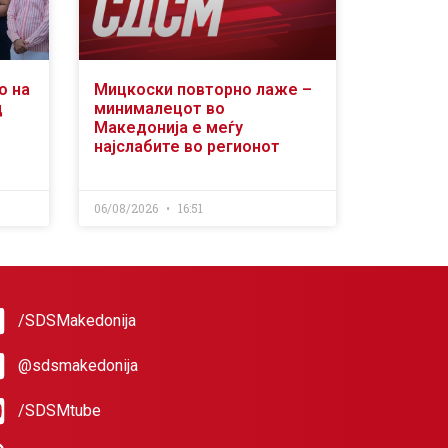
о на
Мицкоски повторно лаже –
д
минималецот во
Македонија е меѓу
најслабите во регионот
06/08/2026
16:51
/SDSMakedonija
@sdsmakedonija
/SDSMtube