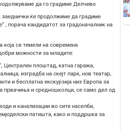
 продолжуваме да го градиме Делчево
ија, заеднички ќе продолжиме да градиме
е“ , порача кандидатот за градоначалник на
ма која се темели на современа
добри можности за младите:
“, Централен плоштад, катна гаража,
алница, изградба на скејт парк, нов театар,
нти и бесплатна екскурзија низ Европа за
а првачиња и средношколци, се само дел од
води и канализации во сите населби,
земјоделски патишта, како и поддршка за