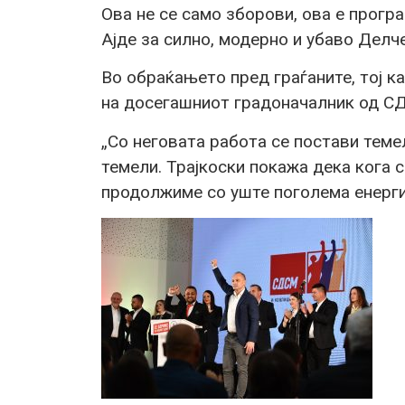
Ова не се само зборови, ова е програ
Ајде за силно, модерно и убаво Делч
Во обраќањето пред граѓаните, тој к
на досегашниот градоначалник од СД
„Со неговата работа се постави теме
темели. Трајкоски покажа дека кога се
продолжиме со уште поголема енергиј