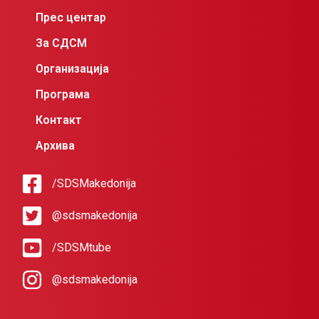
Прес центар
За СДСМ
Организација
Програма
Контакт
Архива
/SDSMakedonija
@sdsmakedonija
/SDSMtube
@sdsmakedonija