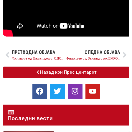
ПРЕТХОДНА ОБЈАВА
СЛЕДНА ОБЈАВА
Филипче од Валандово: СДСМ е движење на храбрите кои ја сакаат својата земја
Филипче од Валандово: ВМРО-ДПМНЕ им го сврте грбот на земјоделците, родот стои без откуп и скапува на нивите
Назад кон Прес центарот
Последни вести