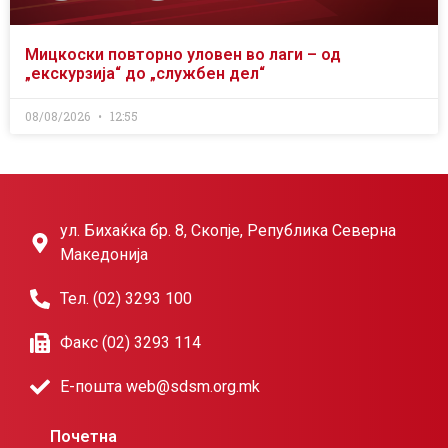
Мицкоски повторно уловен во лаги – од
„екскурзија“ до „службен дел“
08/08/2026
12:55
ул. Бихаќка бр. 8, Скопје, Република Северна
Македонија
Тел. (02) 3293 100
Факс (02) 3293 114
Е-пошта web@sdsm.org.mk
Почетна