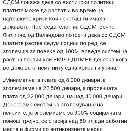
СДСМ покажа дека со вистински политики
платите може да растат и во време на
најтешките кризи кои некогаш ги имала
државата. Претседателот на СДСМ, Венко
Филипче, од Валандово потсети дека со СДСМ
платите растеа седум години по ред, се
зголемија за повеќе од 100%, воведе систем на
раст на пензии кои ВМРО-ДПМНЕ денеска кога
во државата нема ниту една криза ги укина.
„Минималната плата од 8.000 денари ја
зголемивме на 22.500 денари, а просечната
плата од 22.000 денари, на над 40.000 денари.
Донесовме систем на зголемување на
пензиите, ја зголемивме за 300% социјалната
помош тројно, се спасија над 80 илјади работни
места и фирми со антикризните мерки.