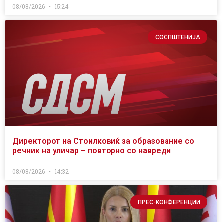
08/08/2026
15:24
СООПШТЕНИЈА
Директорот на Стоилковиќ за образование со
речник на уличар – повторно со навреди
08/08/2026
14:32
ПРЕС-КОНФЕРЕНЦИИ