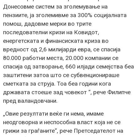
Донесовме систем за зголемување на
пензиите, ја зголемивме за 300% социјалната
помош, дадовме мерки во трите
последователни кризи на Ковидот,
енергетската и финансиската криза во
вредност од 2,6 милијарди евра, се спасија
80.000 работни места, 20.000 компании се
спасија од затворање, 660 илјади семејства беа
заштитени затоа што се субвенционираше
сметката за струја. Тоа беа години кога
државата стоеше зад човекот “, рече Филипче
пред валандовчани.
„Овие резултати веќе ги нема, имаме
неодговорна и неспособна власт која не се
грижи за граѓаните“, рече Претседателот на