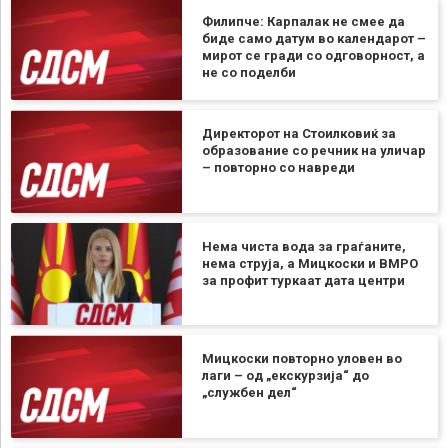
Филипче: Карпалак не смее да
биде само датум во календарот –
мирот се гради со одговорност, а
не со поделби
Директорот на Стоилковиќ за
образование со речник на уличар
– повторно со навреди
Нема чиста вода за граѓаните,
нема струја, а Мицкоски и ВМРО
за профит туркаат дата центри
Мицкоски повторно уловен во
лаги – од „екскурзија“ до
„службен дел“