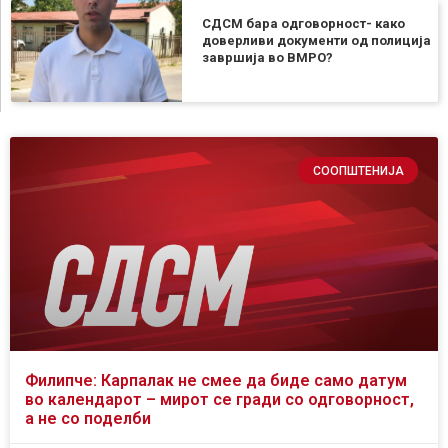
СДСМ бара одговорност- како
доверливи документи од полиција
завршија во ВМРО?
СООПШТЕНИЈА
Филипче: Карпалак не смее да биде само датум
во календарот – мирот се гради со одговорност,
а не со поделби