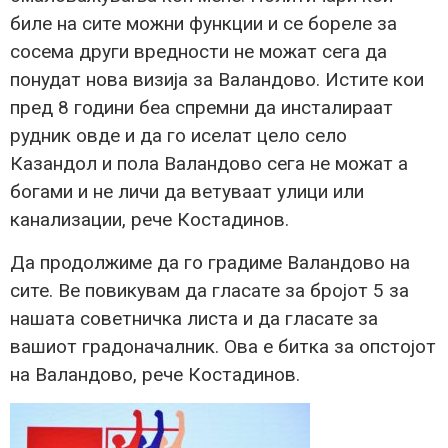
биле на сите можни функции и се бореле за
сосема други вредности не можат сега да
понудат нова визија за Валандово. Истите кои
пред 8 години беа спремни да инсталираат
рудник овде и да го иселат цело село
Казандол и пола Валандово сега не можат а
богами и не личи да ветуваат улици или
канализации, рече Костадинов.
Да продолжиме да го градиме Валандово на
сите. Ве повикувам да гласате за бројот 5 за
нашата советничка листа и да гласате за
вашиот градоначалник. Ова е битка за опстојот
на Валандово, рече Костадинов.