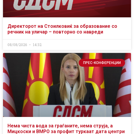
Директорот на Стоилковиќ за образование со
речник на уличар – повторно со навреди
08/08/2026
14:32
ПРЕС-КОНФЕРЕНЦИИ
Нема чиста вода за граѓаните, нема струја, а
Мицкоски и ВМРО за профит туркаат дата центри