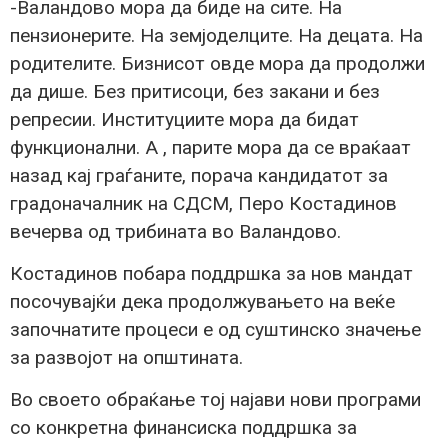
-Валандово мора да биде на сите. На
пензионерите. На земјоделците. На децата. На
родителите. Бизнисот овде мора да продолжи
да дише. Без притисоци, без закани и без
репресии. Институциите мора да бидат
функционални. А , парите мора да се враќаат
назад кај граѓаните, порача кандидатот за
градоначалник на СДСМ, Перо Костадинов
вечерва од трибината во Валандово.
Костадинов побара поддршка за нов мандат
посочувајќи дека продолжувањето на веќе
започнатите процеси е од суштинско значење
за развојот на општината.
Во своето обраќање тој најави нови програми
со конкретна финансиска поддршка за