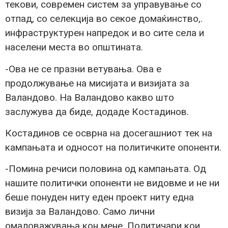
текови, современ систем за управување со
отпад, со селекција во секое домаќинство,.
инфраструктурен напредок и во сите села и
населени места во општината.
-Ова не се празни ветувања. Ова е
продолжување на мисијата и визијата за
Валандово. На Валандово какво што
заслужува да биде, додаде Костадинов.
Костадинов се осврна на досегашниот тек на
кампањата и односот на политичките опоненти.
-Помина речиси половина од кампањата. Од
нашите политички опоненти не видовме и не ни
беше понуден ниту еден проект ниту една
визија за Валандово. Само лични
омаловажувања кон мене. Политичари кои