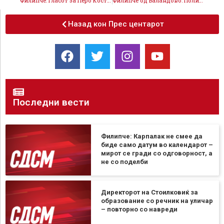
Филипче: Гласот за Перо Костадинов е глас за продолжување на развојот, за секое маало, за цело Валандово
Филипче од Валандово: Политиката мора да биде алатка за подобар живот, не сцена за пропаганда
Назад кон Прес центарот
Последни вести
Филипче: Карпалак не смее да
биде само датум во календарот –
мирот се гради со одговорност, а
не со поделби
Директорот на Стоилковиќ за
образование со речник на уличар
– повторно со навреди