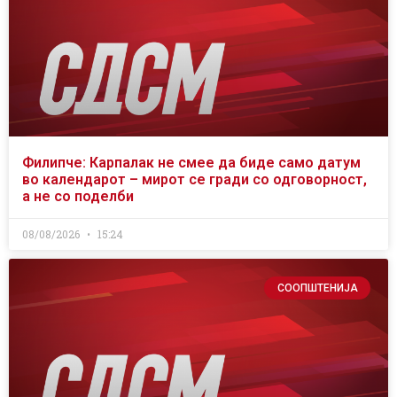
Филипче: Карпалак не смее да биде само датум
во календарот – мирот се гради со одговорност,
а не со поделби
08/08/2026
15:24
СООПШТЕНИЈА