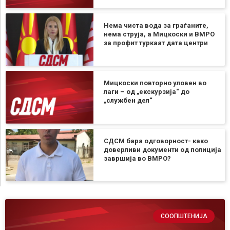
Нема чиста вода за граѓаните,
нема струја, а Мицкоски и ВМРО
за профит туркаат дата центри
Мицкоски повторно уловен во
лаги – од „екскурзија“ до
„службен дел“
СДСМ бара одговорност- како
доверливи документи од полиција
завршија во ВМРО?
СООПШТЕНИЈА