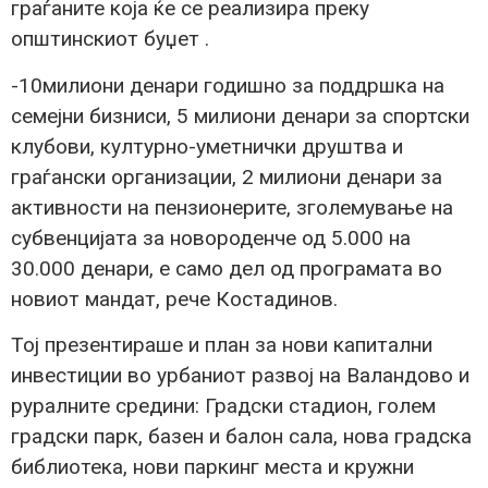
граѓаните која ќе се реализира преку
општинскиот буџет .
-10милиони денари годишно за поддршка на
семејни бизниси, 5 милиони денари за спортски
клубови, културно-уметнички друштва и
граѓански организации, 2 милиони денари за
активности на пензионерите, зголемување на
субвенцијата за новороденче од 5.000 на
30.000 денари, е само дел од програмата во
новиот мандат, рече Костадинов.
Тој презентираше и план за нови капитални
инвестиции во урбаниот развој на Валандово и
руралните средини: Градски стадион, голем
градски парк, базен и балон сала, нова градска
библиотека, нови паркинг места и кружни