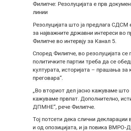
Филипче: Резолуцијата е прв докумен
линии
Резолуцијата што ја предлага СДСМ 
за најважните државни интереси во п
Филипче во интервју за Канал 5.
Според Филипче, во резолуцијата се 
политичките партии треба да се обедин
културата, историјата – прашања за 
преговара“.
„Во вториот дел јасно кажуваме што 
кажуваме првпат. Дополнително, ист
ДПМНЕ“, рече Филипче.
Тој потсети дека слични декларации 
и од опозицијата, и ја повика ВМРО-