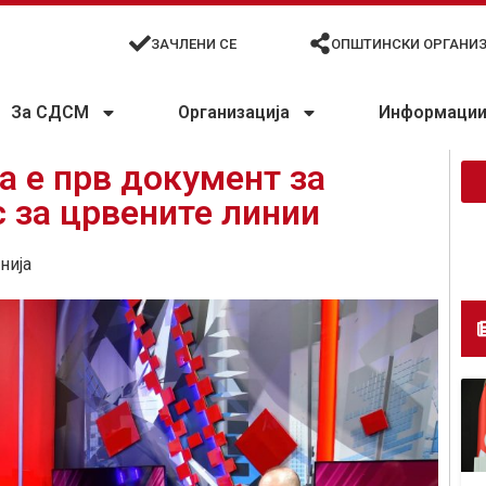
ЗАЧЛЕНИ СЕ
ОПШТИНСКИ ОРГАНИ
За СДСМ
Организација
Информации 
а е прв документ за
 за црвените линии
нија