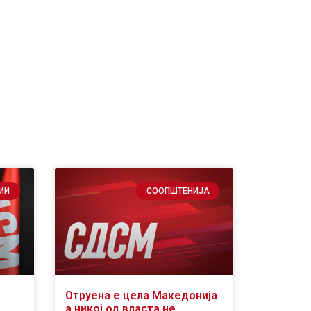
ИИ
СООПШТЕНИЈА
Отруена е цела Македонија
а никој од власта не