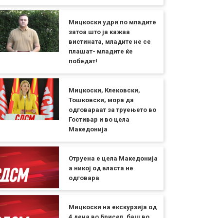
Мицкоски удри по младите
затоа што ја кажаа
вистината, младите не се
плашат- младите ќе
победат!
Мицкоски, Клековски,
Тошковски, мора да
одговараат за труењето во
Гостивар и во цела
Македонија
Отруена е цела Македонија
а никој од власта не
одговара
Мицкоски на екскурзија од
4 дена во Брисел, баш во