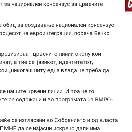
т за национален консензус за црвените
е обид за создавање национален консензус
роцесот на евроинтеграции, порача Венко
прецизираат црвените линии околу кои
ат, а тие се: јазикот, идентитетот,
кои „никогаш ниту една влада не треба да
се нашите црвени линии. И тоа не го
ите се содржани и во програмата на ВМРО-
веќе се изгласани во Собранието и од власта
ДПМНЕ да се изјасни искрено дали има