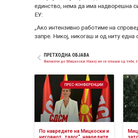
единство, нема да има надворешна си
ЕУ:
„Ако интензивно работиме на спрове
запре. Никој, никогаш и од ниту една 
ПРЕТХОДНА ОБЈАВА
ПРЕС-КОНФЕРЕНЦИИ
По навредите на Мицкоски и
Миц
неговиот „талог“, навредите
зат