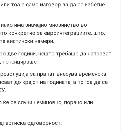
или тоа е само изговор за да се избегне
ако има значајно мнозинство во
то конкретно за евроинтеграциите, што,
те вистински намери.
оро две години, нешто требаше да направат.
, потенцираше.
 резолуција за првпат внесува временска
саат до крајот на годината, а потоа да се
ЕУ.
о ќе се случи неминовно, порано или
адпартиска одговорност: