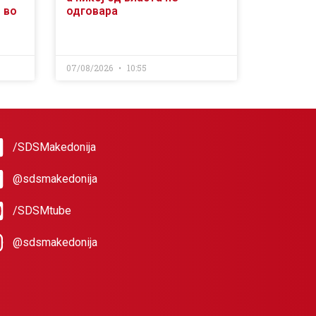
 во
одговара
07/08/2026
10:55
/SDSMakedonija
@sdsmakedonija
/SDSMtube
@sdsmakedonija