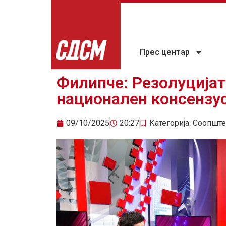
Прес центар
Филипче: Резолуцијат
национален консензус
09/10/2025
20:27
Категорија:
Соопште