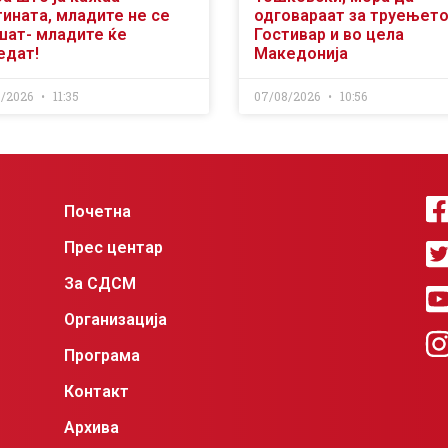
тината, младите не се
одговараат за труењето
шат- младите ќе
Гостивар и во цела
едат!
Македонија
8/2026
11:35
07/08/2026
10:56
Почетна
Прес центар
За СДСМ
Организација
Програма
Контакт
Архива