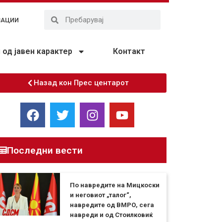
ЗАЦИИ
од јавен карактер
Контакт
Назад кон Прес центарот
Последни вести
По навредите на Мицкоски
и неговиот „талог“,
навредите од ВМРО, сега
навреди и од Стоилковиќ