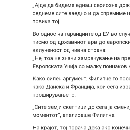
„Ајде да бидеме еднаш сериозна држа
седнеме сите заедно и да спремиме н
повика тој.
Во однос на гаранциите од ЕУ во слу
писмо од државниот врв до европски
вклученост од нивна страна:
„Не, тоа не значи замрзнување на пре
Европската Унија со малку поинаков к
Како силен аргумент, Филипче го пос
како Данска и Франција, кои сега из
проширувањето:
„Сите земји скептици до сега ја смени
моментот“, апелираше Филипче.
На крајот, тој порача дека ако коне