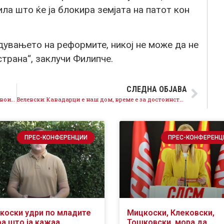
ла што ќе ја блокира земјата на патот кон
дувањето на реформите, никој не може да не
страна“, заклучи Филипче.
СЛЕДНА ОБЈАВА
Филипче до Мицкоски: Никој не се плаши од тебе, твоите закани се израз на страв и слабост
Велевски: Кавадарци е наш дом, време е за достоинствена иднина, без корупција и крупни бизниси
ПРЕС-КОНФЕРЕНЦИИ
ПРЕС-КОНФЕРЕНЦ
коски удри по младите
Мицкоски, Клековски,
оа што ја кажаа
Тошковски, мора да