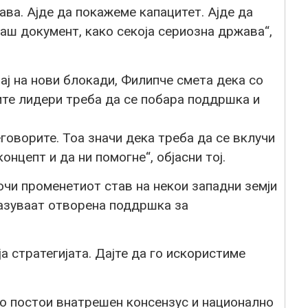
ва. Ајде да покажеме капацитет. Ајде да
аш документ, како секоја сериозна држава“,
чај на нови блокади, Филипче смета дека со
те лидери треба да се побара поддршка и
говорите. Тоа значи дека треба да се вклучи
онцепт и да ни помогне“, објасни тој.
очи променетиот став на некои западни земји
разуваат отворена поддршка за
ја стратегијата. Дајте да го искористиме
чно постои внатрешен консензус и национално