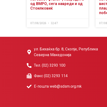
од ВМРО, сега навреди и од
вис
Стоилковиќ
пла
поб
07/08/2026
12:47
07/0
ул. Бихаќка бр. 8, Скопје, Република
Северна Македонија
Тел. (02) 3293 100
Факс (02) 3293 114
Е-пошта web@sdsm.org.mk