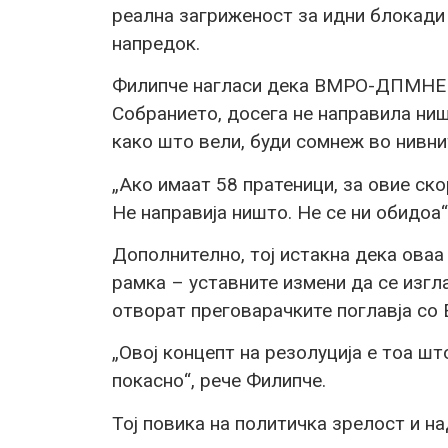
реална загриженост за идни блокади 
напредок.
Филипче нагласи дека ВМРО-ДПМНЕ и
Собранието, досега не направила ниш
како што вели, буди сомнеж во нивни
„Ако имаат 58 пратеници, за овие ск
Не направија ништо. Не се ни обидоа“
Дополнително, тој истакна дека оваа
рамка – уставните измени да се изгла
отворат преговарачките поглавја со 
„Овој концепт на резолуција е тоа шт
покасно“, рече Филипче.
Тој повика на политичка зрелост и н