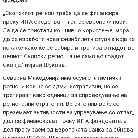
„Скопскиот регион треба да се финансира
преку ИПА средства – тоа се европски пари.
За да се пристапи кон нивно користење, мора
да се изработи нова физибилити студија која ќе
покаже како ќе се собира и третира отпадот во
целиот Скопски регион, а не само во градот
Скопје,“ изјави Шукова.
Северна Македонија има осум статистички
региони кои не се административни, но се
третираат како единици за спроведување на
регионални стратегии. Во сите нив веќе се
преземаат активности за управување со отпад,
дел се финансираат преку ИПА фондовите, а
дел преку заем од Европската банка за обнова