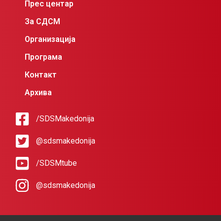
Прес центар
За СДСМ
Организација
Програма
Контакт
Архива
/SDSMakedonija
@sdsmakedonija
/SDSMtube
@sdsmakedonija