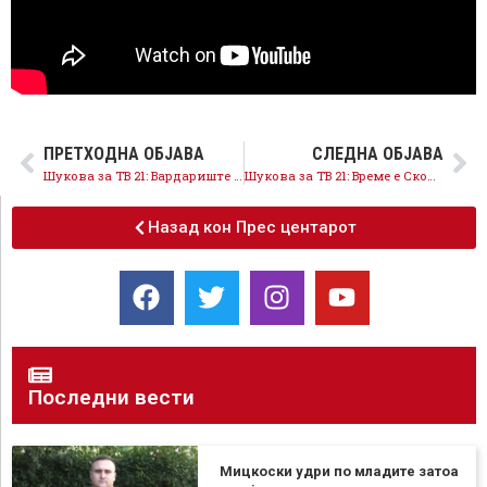
ПРЕТХОДНА ОБЈАВА
СЛЕДНА ОБЈАВА
Шукова за ТВ 21: Вардариште итно да се расчисти, огради и да добие 24/7 надзор, потребен е одговорен пристап на локалната власт
Шукова за ТВ 21: Време е Скопје да добие сопствен систем за управување со отпад, со фокус на селекција и европско финансирање
Назад кон Прес центарот
Последни вести
Мицкоски удри по младите затоа