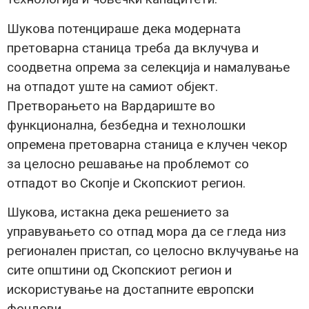
Шукова потенцираше дека модерната
претоварна станица треба да вклучува и
соодветна опрема за селекција и намалување
на отпадот уште на самиот објект.
Претворањето на Вардариште во
функционална, безбедна и технолошки
опремена претоварна станица е клучен чекор
за целосно решавање на проблемот со
отпадот во Скопје и Скопскиот регион.
Шукова, истакна дека решението за
управувањето со отпад мора да се гледа низ
регионален пристап, со целосно вклучување на
сите општини од Скопскиот регион и
искористување на достапните европски
фондови.