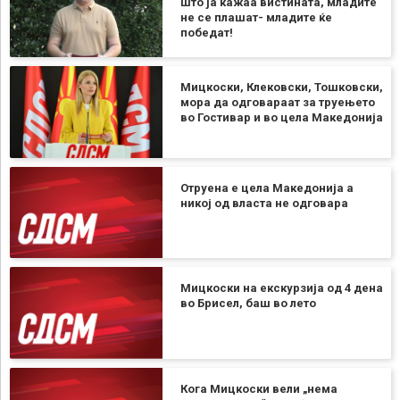
што ја кажаа вистината, младите
не се плашат- младите ќе
победат!
Мицкоски, Клековски, Тошковски,
мора да одговараат за труењето
во Гостивар и во цела Македонија
Отруена е цела Македонија а
никој од власта не одговара
Мицкоски на екскурзија од 4 дена
во Брисел, баш во лето
Кога Мицкоски вели „нема