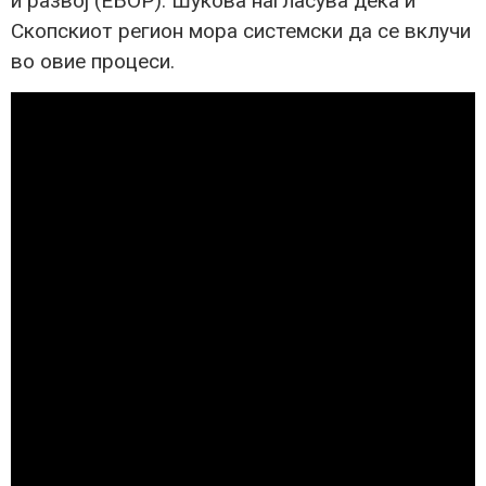
и развој (ЕБОР). Шукова нагласува дека и
Скопскиот регион мора системски да се вклучи
во овие процеси.