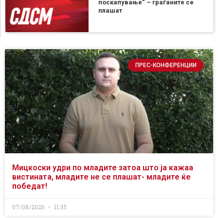
поскапување“ – граѓаните се
плашат
ПРЕС-КОНФЕРЕНЦИИ
Мицкоски удри по младите затоа што ја кажаа
вистината, младите не се плашат- младите ќе
победат!
07/08/2026
11:35