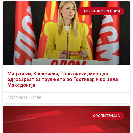
ПРЕС-КОНФЕРЕНЦИИ
Мицкоски, Клековски, Тошковски, мора да
одговараат за труењето во Гостивар и во цела
Македонија
07/08/2026
10:56
СООПШТЕНИЈА