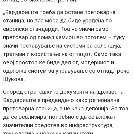
„Вардариште треба да остане претоварна
станица, но таа мора да биде уредена по
европски стандарди. Тоа не значи само
претовар од помал камион во поголем – туку
значи поставување на системи за селекција,
третман и користење на отпадот. Само така
овој простор ќе биде дел од модерниот и
одржлив систем за управување со отпад,“ рече
Шукова.
Според стратешките документи на државата,
Вардариште е предвидено како регионална
претоварна станица, а не како депонија. За тоа
да се реализира, потребно е да се вложат
значителни средства во инфраструктура,
технологија и човечки капацитети.