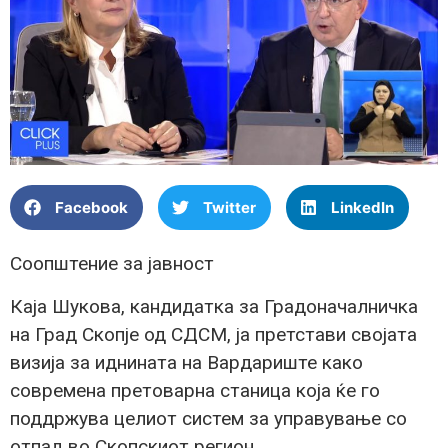
Facebook
Twitter
LinkedIn
Соопштение за јавност
Каја Шукова, кандидатка за Градоначалничка
на Град Скопје од СДСМ, ја претстави својата
визија за иднината на Вардариште како
современа претоварна станица која ќе го
поддржува целиот систем за управување со
отпад во Скопскиот регион.