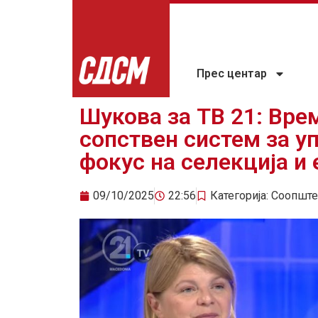
Прес центар
Шукова за ТВ 21: Врем
сопствен систем за у
фокус на селекција и
09/10/2025
22:56
Категорија:
Соопште