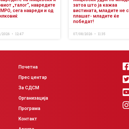
виот „талог“, навредите
затоа што ја кажаа
ВМРО, сега навреди и од
вистината, младите не 
илковиќ
плашат- младите ќе
победат!
8/2026
12:47
07/08/2026
11:35
Почетна
Прес центар
За СДСМ
Организација
Програма
Контакт