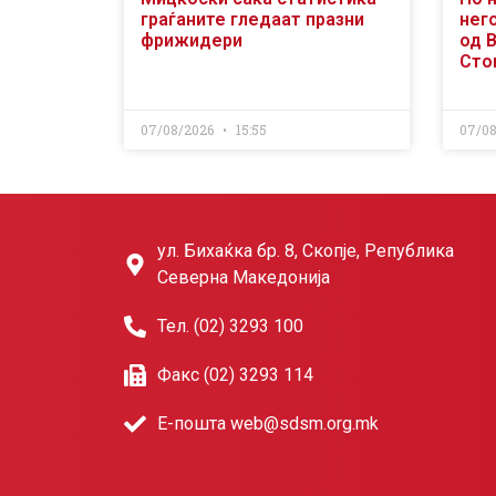
граѓаните гледаат празни
него
фрижидери
од 
Сто
07/08/2026
15:55
07/0
ул. Бихаќка бр. 8, Скопје, Република
Северна Македонија
Тел. (02) 3293 100
Факс (02) 3293 114
Е-пошта web@sdsm.org.mk