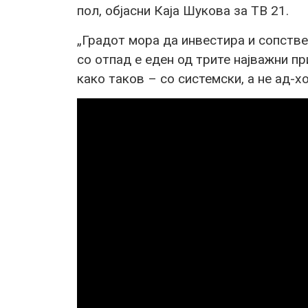
пол, објасни Каја Шукова за ТВ 21.
„Градот мора да инвестира и сопств
со отпад е еден од трите најважни пр
како таков – со системски, а не ад-х