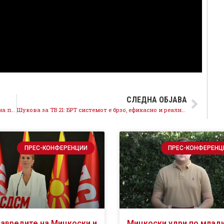
СЛЕДНА ОБЈАВА
Шукова за ТВ 21: Вардариште мора да стане модерна претоварна станица по европски стандарди
Шукова за ТВ 21: БРТ системот е брзо, ефикасно и реално решение за Скопје
ПРЕС-КОНФЕРЕНЦИИ
ПРЕС-КОНФЕРЕНЦ
навредите на Мицкоски и
Мицкоски удри по млад