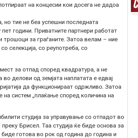
потпираат на концесии кои досега не дадоа
, но тие не беа успешни последната
 пет години. Приватните партнери работат
и трошоци за граѓаните. Затоа велам – ние
со селекција, со реупотреба, со
мест за отпад според квадратура, а не
 во делови од земјата наплатата е едвај
пријатија да функционираат одржливо. Затоа
 на систем „плаќање според количина на
билити студија за управување со отпадот во
 преку Брисел. Таа студија ќе биде основа за
 биде готова во рок од година до година и