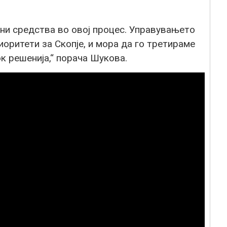
ени средства во овој процес. Управувањето
иоритети за Скопје, и мора да го третираме
ок решенија,“ порача Шукова.