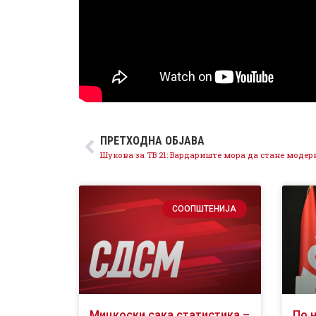
ПРЕТХОДНА ОБЈАВА
СООПШТЕНИЈА
Мицкоски сака статистика –
По 