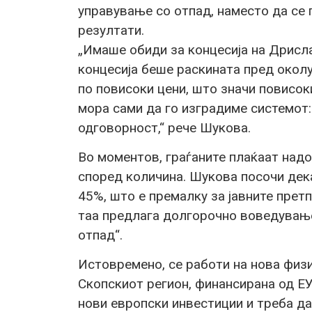
управување со отпад, наместо да се 
резултати.
„Имаше обиди за концесија на Дрисла
концесија беше раскината пред околу
по повисоки цени, што значи повисок
мора сами да го изградиме системот: 
одговорност,“ рече Шукова.
Во моментов, граѓаните плаќаат надо
според количина. Шукова посочи дека
45%, што е премалку за јавните прет
таа предлага долгорочно воведување
отпад“.
Истовремено, се работи на нова физи
Скопскиот регион, финансирана од ЕУ
нови европски инвестиции и треба да