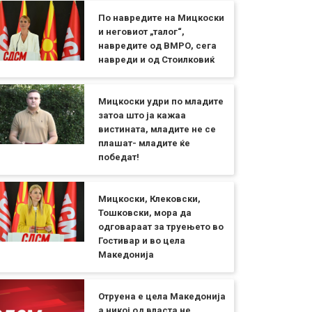
По навредите на Мицкоски
и неговиот „талог“,
навредите од ВМРО, сега
навреди и од Стоилковиќ
Мицкоски удри по младите
затоа што ја кажаа
вистината, младите не се
плашат- младите ќе
победат!
Мицкоски, Клековски,
Тошковски, мора да
одговараат за труењето во
Гостивар и во цела
Македонија
Отруена е цела Македонија
а никој од власта не