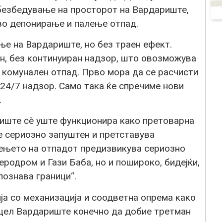
безбедување на просторот на Вардариште,
во депонирање и палење отпад.
ње на Вардариште, но без траен ефект.
н, без континуиран надзор, што овозможува
 комунален отпад. Прво мора да се расчисти
 24/7 надзор. Само така ќе спречиме нови
.
иште сè уште функционира како претоварна
е сериозно запуштен и претставува
ењето на отпадот предизвикува сериозно
родром и Гази Баба, но и пошироко, бидејќи,
познава граници“.
ја со механизација и соодветна опрема како
о цел Вардариште конечно да добие третман