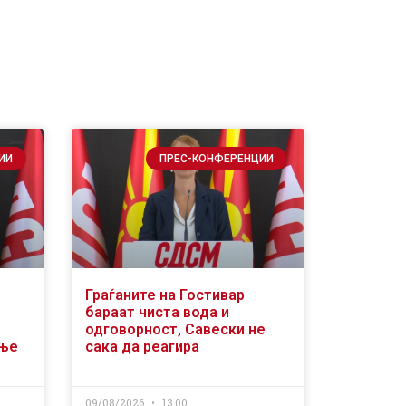
ИИ
ПРЕС-КОНФЕРЕНЦИИ
Граѓаните на Гостивар
бараат чиста вода и
одговорност, Савески не
ање
сака да реагира
09/08/2026
13:00