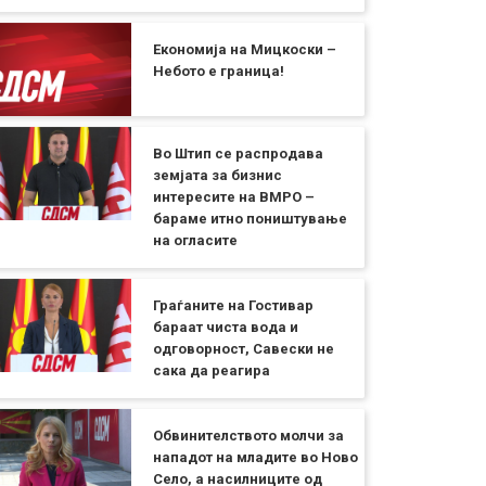
Економија на Мицкоски –
Небото е граница!
Во Штип се распродава
земјата за бизнис
интересите на ВМРО –
бараме итно поништување
на огласите
Граѓаните на Гостивар
бараат чиста вода и
одговорност, Савески не
сака да реагира
Обвинителството молчи за
нападот на младите во Ново
Село, а насилниците од