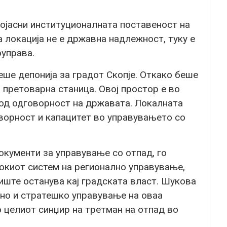
појасни институционалната поставеност на
 локација не е државна надлежност, туку е
оуправа.
ше депонија за градот Скопје. Откако беше
претоварна станица. Овој простор е во
под одговорност на државата. Локалната
ворност и капацитет во управувањето со
окументи за управување со отпад, го
окиот систем на регионално управување,
ште останува кај градската власт. Шукова
лно и стратешко управување на оваа
о целиот синџир на третман на отпад во