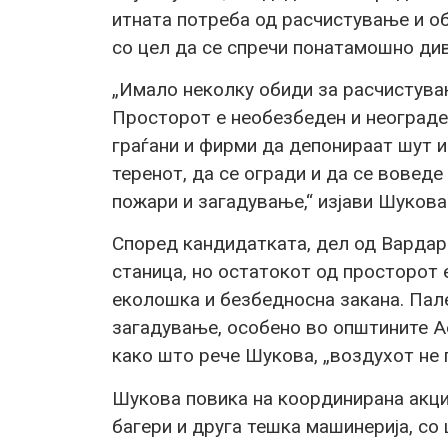
итната потреба од расчистување и о
со цел да се спречи понатамошно ди
„Имало неколку обиди за расчистува
Просторот е необезбеден и неограде
граѓани и фирми да депонираат шут и
теренот, да се огради и да се воведе
пожари и загадување,“ изјави Шукова
Според кандидатката, дел од Вардар
станица, но остатокот од просторот 
еколошка и безбедносна закана. Пал
загадување, особено во општините Ае
како што рече Шукова, „воздухот не 
Шукова повика на координирана акци
багери и друга тешка машинерија, с