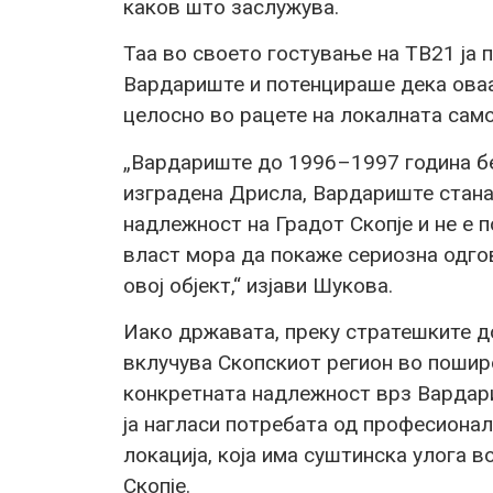
каков што заслужува.
Таа во своето гостување на ТВ21 ја 
Вардариште и потенцираше дека оваа
целосно во рацете на локалната сам
„Вардариште до 1996–1997 година бе
изградена Дрисла, Вардариште стана 
надлежност на Градот Скопје и не е 
власт мора да покаже сериозна одго
овој објект,“ изјави Шукова.
Иако државата, преку стратешките д
вклучува Скопскиот регион во пошир
конкретната надлежност врз Вардари
ја нагласи потребата од професиона
локација, која има суштинска улога в
Скопје.