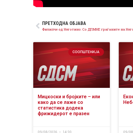
ПРЕТХОДНА ОБЈАВА
СООПШТЕНИЈА
Мицкоски и бројките – или
Еко
како да се лаже со
Неб
статистика додека
фрижидерот е празен
09/08/2026
14:20
09/0