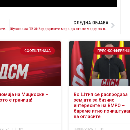
СЛЕДНА ОБЈАВА
Филипче од Неготино: Со ДПМНЕ граѓаните на Неготино плаќаат 100% повисоки цени за комунални услуги, а добиваат помалку
Шукова за ТВ 21: Вардариште мора да стане модерна претоварна станица по европски стандарди
СООПШТЕНИЈА
ПРЕС-КОНФЕРЕНЦ
номија на Мицкоски –
Во Штип се распродава
ото е граница!
земјата за бизнис
интересите на ВМРО –
бараме итно поништув
на огласите
8/2026
13:02
09/08/2026
13:01