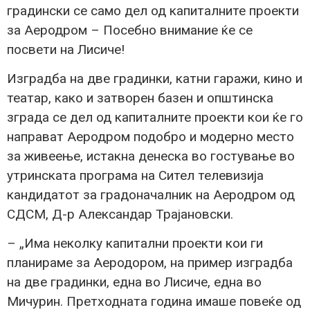
градински се само дел од капиталните проекти
за Аеродром – Посебно внимание ќе се
посвети на Лисиче!
Изградба на две градинки, катни гаражи, кино и
театар, како и затворен базен и општинска
зграда се дел од капиталните проекти кои ќе го
направат Аеродром подобро и модерно место
за живеење, истакна денеска во гостување во
утринската програма на Сител телевизија
кандидатот за градоначалник на Аеродром од
СДСМ, Д-р Александар Трајановски.
– „Има неколку капитални проекти кои ги
планираме за Аеродором, на пример изградба
на две градинки, една во Лисиче, една во
Мичурин. Претходната година имаше повеќе од