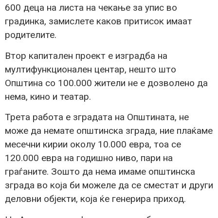
600 деца на листа на чекање за упис во
градинка, замислете каков притисок имаат
родителите.
Втор капитален проект е изградба на
мултифункционален центар, нешто што
Општина со 100.000 жители не е дозволено да
нема, кино и театар.
Трета работа е зградата на Општината, не
може да немате општинска зграда, ние плаќаме
месечни кирии околу 10.000 евра, тоа се
120.000 евра на годишно ниво, пари на
граѓаните. Зошто да нема имаме општинска
зграда во која би можеле да се сместат и други
деловни објекти, која ќе генерира приход.