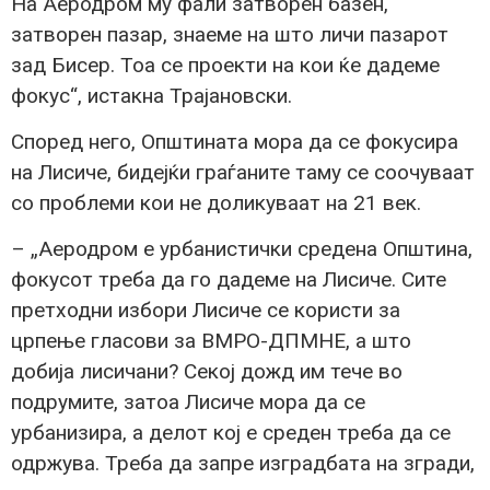
На Аеродром му фали затворен базен,
затворен пазар, знаеме на што личи пазарот
зад Бисер. Тоа се проекти на кои ќе дадеме
фокус“, истакна Трајановски.
Според него, Општината мора да се фокусира
на Лисиче, бидејќи граѓаните таму се соочуваат
со проблеми кои не доликуваат на 21 век.
– „Аеродром е урбанистички средена Општина,
фокусот треба да го дадеме на Лисиче. Сите
претходни избори Лисиче се користи за
црпење гласови за ВМРО-ДПМНЕ, а што
добија лисичани? Секој дожд им тече во
подрумите, затоа Лисиче мора да се
урбанизира, а делот кој е среден треба да се
одржува. Треба да запре изградбата на згради,