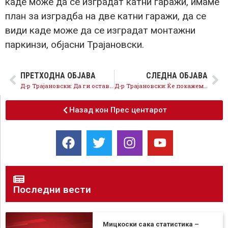
каде може да се изградат катни гаражи, имаме
план за изградба на две катни гаражи, да се
види каде може да се изградат монтажни
паркинзи, објасни Трајановски.
ПРЕТХОДНА ОБЈАВА
СЛЕДНА ОБЈАВА
Д-р Трајановски: Да ги оставиме партиските интереси, локалната самоуправа мора да работи за граѓаните, да го излечиме Аеродром!
Д-р Трајановски: Ќе покажеме дека младите се апсолутен приоритет на Аеродром!
Назад кон Прес центарот
Последни вести
Мицкоски сака статистика –