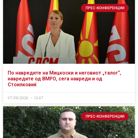
ПРЕС-КОНФЕРЕНЦИИ
По навредите на Мицкоски и неговиот „талог“,
навредите од ВМРО, сега навреди и од
Стоилковиќ
07/08/2026
12:47
ПРЕС-КОНФЕРЕНЦИИ