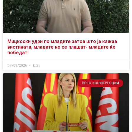
Мицкоски удри по младите затоа што ја кажаа
вистината, младите не се плашат- младите ќе
победат!
07/08/2026
11:35
ПРЕС-КОНФЕРЕНЦИИ