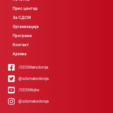
Прес центар
За СДСМ
Организација
Програма
Контакт
Архива
/SDSMakedonija
@sdsmakedonija
/SDSMtube
@sdsmakedonija