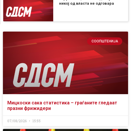
никој од власта не одговара
СООПШТЕНИЈА
Мицкоски сака статистика – граѓаните гледаат
празни фрижидери
07/08/2026
15:55