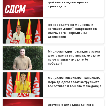
граѓаните гледаат празни
фрижидери
По навредите на Мицкоски и
неговиот „талог“, навредите од
ВМРО, сега навреди и од
Стоилковиќ
Мицкоски удри по младите затоа
што ја кажаа вистината, младите
не се плашат- младите ќе
победат!
Мицкоски, Клековски, Тошковски,
мора да одговараат за труењето
во Гостивар и во цела Македонија
Отруена е цела Македонија а