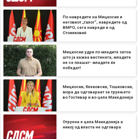
По навредите на Мицкоски и
неговиот „талог“, навредите од
ВМРО, сега навреди и од
Стоилковиќ
Мицкоски удри по младите затоа
што ја кажаа вистината, младите
не се плашат- младите ќе
победат!
Мицкоски, Клековски, Тошковски,
мора да одговараат за труењето
во Гостивар и во цела Македонија
Отруена е цела Македонија а
никој од власта не одговара