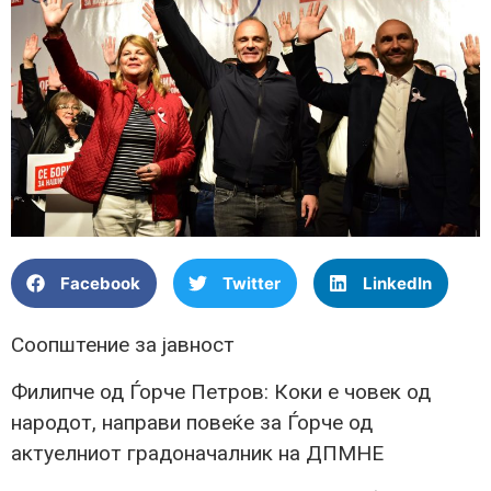
Facebook
Twitter
LinkedIn
Соопштение за јавност
Филипче од Ѓорче Петров: Коки е човек од
народот, направи повеќе за Ѓорче од
актуелниот градоначалник на ДПМНЕ