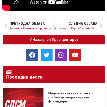
ПРЕТХОДНА ОБЈАВА
СЛЕДНА ОБЈАВА
Филипче: Време е за промени во Брвеница со Светлана Митреска Анџелскоска
Филипче од Ѓорче Петров: Ја снема гордоста само после една и пол година власт на Мицкоски и неговата банда
Назад кон Прес центарот
Последни вести
Мицкоски сака статистика –
граѓаните гледаат празни
фрижидери