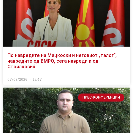
По навредите на Мицкоски и неговиот „талог“,
навредите од ВМРО, сега навреди и од
Стоилковиќ
07/08/2026
12:47
ПРЕС-КОНФЕРЕНЦИИ