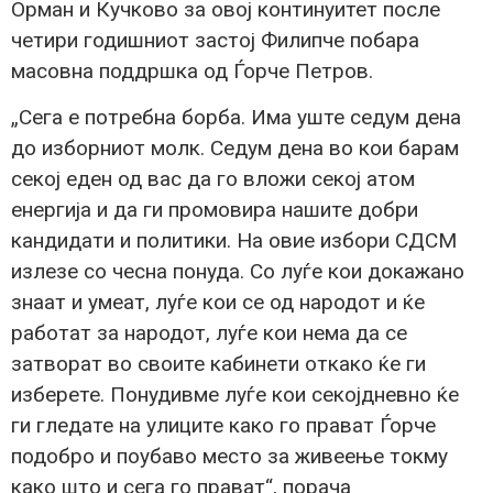
Орман и Кучково за овој континуитет после
четири годишниот застој Филипче побара
масовна поддршка од Ѓорче Петров.
„Сега е потребна борба. Има уште седум дена
до изборниот молк. Седум дена во кои барам
секој еден од вас да го вложи секој атом
енергија и да ги промовира нашите добри
кандидати и политики. На овие избори СДСМ
излезе со чесна понуда. Со луѓе кои докажано
знаат и умеат, луѓе кои се од народот и ќе
работат за народот, луѓе кои нема да се
затворат во своите кабинети откако ќе ги
изберете. Понудивме луѓе кои секојдневно ќе
ги гледате на улиците како го прават Ѓорче
подобро и поубаво место за живеење токму
како што и сега го прават“, порача