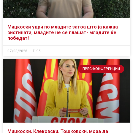
Мицкоски удри по младите затоа што ја кажаа
вистината, младите не се плашат- младите ќе
победат!
07/08/2026
11:35
ПРЕС-КОНФЕРЕНЦИИ
Мицкоски, Клековски, Тошковски, мора да