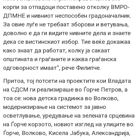
корпи за отпадоци поставено отколку ВМРО-
ДПМНЕ и нивниот неспособен градоначалник.
За овие луѓе не требаат зборови и ветувања,
доволно е да ги видите нивните дела и знаете
дека се вистинскиот избор. Тие веќе докажаа
како знаат да работат, колку ја сакаат
општината и граѓаните и каква граѓанска
одговорност имаат“, рече Филипче.
Притоа, тој потсети на проектите кои Владата
на СДСМ ги реализираше во Ѓорче Петров, а
тоа се: нова детска градинка во Волково,
модернизирање на системот за јавно
осветлување, уредување на зелената срцевина
на Ѓорче корзото, новиот изглед на улиците во
Ѓорче, Волково, Кисела Јабука, Александрија,