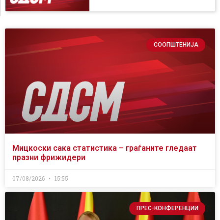
СООПШТЕНИЈА
Мицкоски сака статистика – граѓаните гледаат
празни фрижидери
07/08/2026
15:55
ПРЕС-КОНФЕРЕНЦИИ