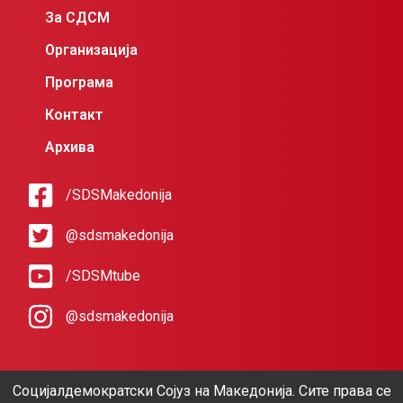
За СДСМ
Организација
Програма
Контакт
Архива
/SDSMakedonija
@sdsmakedonija
/SDSMtube
@sdsmakedonija
Социјалдемократски Сојуз на Македонија. Сите права се