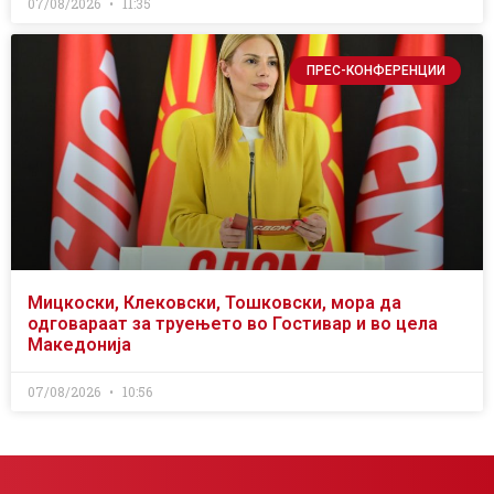
07/08/2026
11:35
ПРЕС-КОНФЕРЕНЦИИ
Мицкоски, Клековски, Тошковски, мора да
одговараат за труењето во Гостивар и во цела
Македонија
07/08/2026
10:56