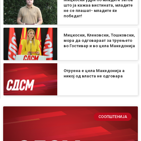
што ја кажаа вистината, младите
не се плашат- младите ќе
победат!
Мицкоски, Клековски, Тошковски,
мора да одговараат за труењето
во Гостивар и во цела Македонија
Отруена е цела Македонија а
никој од власта не одговара
СООПШТЕНИЈА