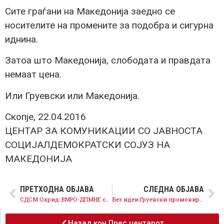
Сите граѓани на Македонија заедно се
носителите на промените за подобра и сигурна
иднина.
Затоа што Македонија, слободата и правдата
немаат цена.
Или Груевски или Македонија.
Скопје, 22.04.2016
ЦЕНТАР ЗА КОМУНИКАЦИИ СО ЈАВНОСТА
СОЦИЈАЛДЕМОКРАТСКИ СОЈУЗ НА
МАКЕДОНИЈА
ПРЕТХОДНА ОБЈАВА
СЛЕДНА ОБЈАВА
СДСМ Охрид: ВМРО-ДПМНЕ со притисоци и закани кон граѓаните
Без идеи Груевски промовираше мерка од Програмата на СДСМ за сточарите
Назад кон Прес центарот