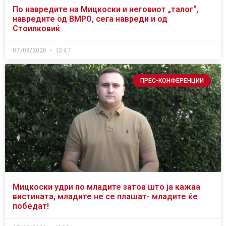
По навредите на Мицкоски и неговиот „талог“,
навредите од ВМРО, сега навреди и од
Стоилковиќ
07/08/2026
12:47
ПРЕС-КОНФЕРЕНЦИИ
Мицкоски удри по младите затоа што ја кажаа
вистината, младите не се плашат- младите ќе
победат!