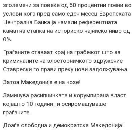
зголемени за повеќе од 60 процентни поени во
услови кога пред само еден месец Европската
Централна Банка ја намали референтната
каматна стапка на историско најниско ниво од
0%.
Граѓаните ставаат крај на грабежот што за
криминалите на злосторничкото здружение
Ставрески го прави преку нови задолжувања.
Затоа Македонија е на нозе!
Заминува расипничката и корумпирана власт
којашто 10 години ги осиромашуваше
граѓаните.
Доаѓа слободна и демократска Македонија!