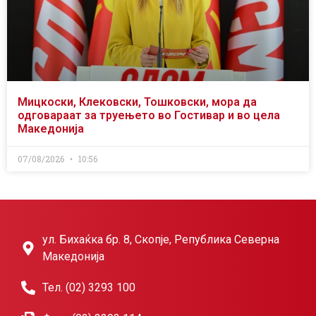
Мицкоски, Клековски, Тошковски, мора да
одговараат за труењето во Гостивар и во цела
Македонија
07/08/2026
10:56
ул. Бихаќка бр. 8, Скопје, Република Северна
Македонија
Тел. (02) 3293 100