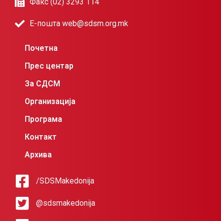
Факс (02) 3293 114
Е-пошта web@sdsm.org.mk
Почетна
Прес центар
За СДСМ
Организација
Програма
Контакт
Архива
/SDSMakedonija
@sdsmakedonija