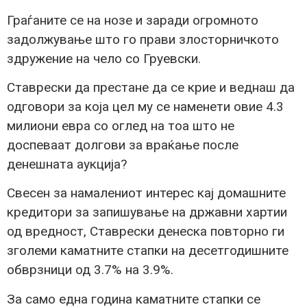
Граѓаните се на нозе и заради огромното
задолжување што го прави злосторничкото
здружение на чело со Груевски.
Ставрески да престане да се крие и веднаш да
одговори за која цел му се наменети овие 4.3
милиони евра со оглед на тоа што не
доспеваат долгови за враќање после
денешната аукција?
Свесен за намалениот интерес кај домашните
кредитори за запишување на државни хартии
од вредност, Ставрески денеска повторно ги
зголеми каматните стапки на десетгодишните
обврзници од 3.7% на 3.9%.
За само една година каматните стапки се