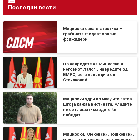
Последни вести
Мицкоски сака статистика –
граѓаните гледаат празни
фрижидери
По навредите на Мицкоски и
неговиот „талог“, навредите од
ВМРО, сега навреди и од
Стоилковиќ
Мицкоски удри по младите затоа
што ја кажаа вистината, младите
не се плашат- младите ќе
победат!
Мицкоски, Клековски, Тошковски,
мора да одговараат за труењето