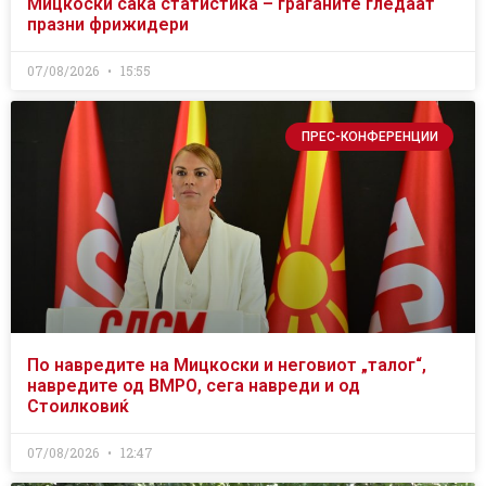
Мицкоски сака статистика – граѓаните гледаат
празни фрижидери
07/08/2026
15:55
ПРЕС-КОНФЕРЕНЦИИ
По навредите на Мицкоски и неговиот „талог“,
навредите од ВМРО, сега навреди и од
Стоилковиќ
07/08/2026
12:47