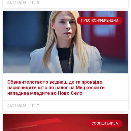
06/08/2026
11:18
ПРЕС-КОНФЕРЕНЦИИ
Обвинителството веднаш да ги пронајде
насилниците што по налог на Мицкоски ги
нападнаа младите во Ново Село
06/08/2026
11:17
СООПШТЕНИЈА