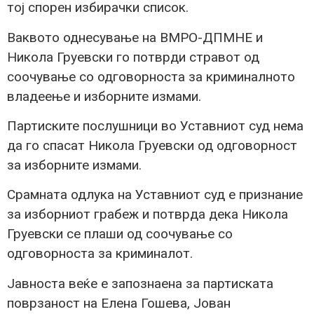
тој спорен избирачки список.
Ваквото однесување на ВМРО-ДПМНЕ и
Никола Груевски го потврди стравот од
соочување со одговорноста за криминалното
владеење и изборните измами.
Партиските послушници во Уставниот суд нема
да го спасат Никола Груевски од одговорност
за изборните измами.
Срамната одлука на Уставниот суд е признание
за изборниот грабеж и потврда дека Никола
Груевски се плаши од соочување со
одговорноста за криминалот.
Јавноста веќе е запознаена за партиската
поврзаност на Елена Гошева, Јован