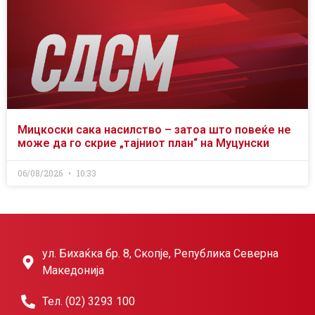
Мицкоски сака насилство – затоа што повеќе не
може да го скрие „тајниот план“ на Муцунски
06/08/2026
10:33
ул. Бихаќка бр. 8, Скопје, Република Северна
Македонија
Тел. (02) 3293 100