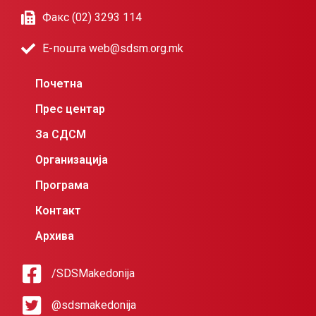
Факс (02) 3293 114
Е-пошта web@sdsm.org.mk
Почетна
Прес центар
За СДСМ
Организација
Програма
Контакт
Архива
/SDSMakedonija
@sdsmakedonija