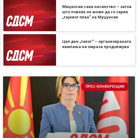
Мицкоски сака насилство – затоа
што повеќе не може да го скрие
„тајниот план“ на Муцунски
Цел ден „талог“ – организираната
кампања на омраза продолжува
ПРЕС-КОНФЕРЕНЦИИ