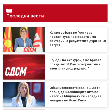
Последни вести
Катастрофата во Гостивар
продолжува –во водата има
бактерии, а резултатите дури на 20
август
Кој оди на екскурзија во Брисел
среде лето? Само оној што има
таен план „под радарот“
Обвинителството веднаш да ги
пронајде насилниците што по
налог на Мицкоски ги нападнаа
младите во Ново Село