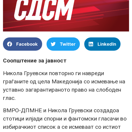
Facebook
Twitter
LinkedIn
Соопштение за јавност
Никола Груевски повторно ги навреди
граѓаните од цела Македонија со исмевање на
уставно загарантираното право на слободен
глас.
ВМРО-ДПМНЕ и Никола Груевски создадоа
стотици илјади спорни и фантомски гласачи во
избирачкиот список а се исмеваат со истиот