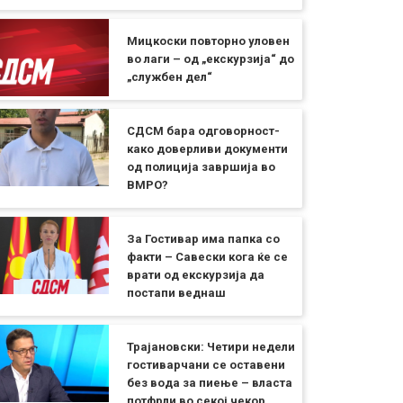
Мицкоски повторно уловен
во лаги – од „екскурзија“ до
„службен дел“
СДСМ бара одговорност-
како доверливи документи
од полиција завршија во
ВМРО?
За Гостивар има папка со
факти – Савески кога ќе се
врати од екскурзија да
постапи веднаш
Трајановски: Четири недели
гостиварчани се оставени
без вода за пиење – власта
потфрли во секој чекор,