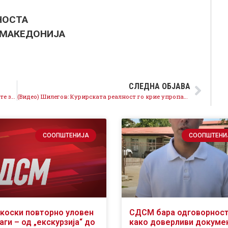
НОСТА
 МАКЕДОНИЈА
СЛЕДНА ОБЈАВА
Честитка на претседателот Заев за 8 март: Се борите за Македонија
(Видео) Шилегов: Курирската реалност го крие упропастеното образование
СООПШТЕНИЈА
СООПШТЕНИ
коски повторно уловен
СДСМ бара одговорност
аги – од „екскурзија“ до
како доверливи докуме