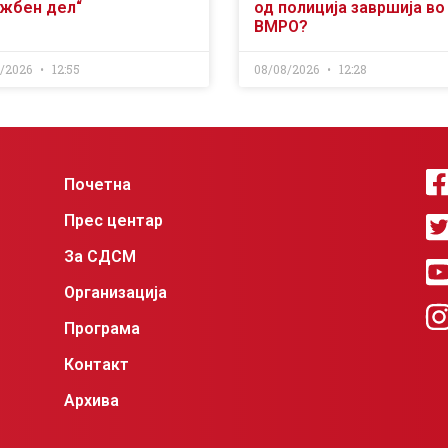
ужбен дел“
од полиција завршија во
ВМРО?
8/2026
12:55
08/08/2026
12:28
Почетна
Прес центар
За СДСМ
Организација
Програма
Контакт
Архива