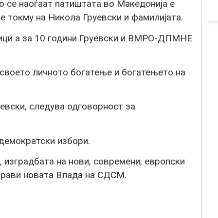
о се наоѓаат патиштата во Македонија е
 токму на Никола Груевски и фамилијата.
ици а за 10 години Груевски и ВМРО-ДПМНЕ
 своето личното богатење и богатењето на
евски, следува одговорност за
 демократски избори.
 изградбата на нови, современи, европски
аправи новата Влада на СДСМ.