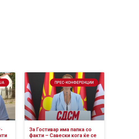
ЈА
ПРЕС-КОНФЕРЕНЦИИ
-
За Гостивар има папка со
нти
факти – Савески кога ќе се