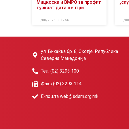
Мицкоски и ВМРО за профит
„сл
туркаат дата центри
08/08/2026
12:56
08/0
ул. Бихаќка бр. 8, Скопје, Република
Северна Македонија
Тел. (02) 3293 100
Факс (02) 3293 114
Е-пошта web@sdsm.org.mk