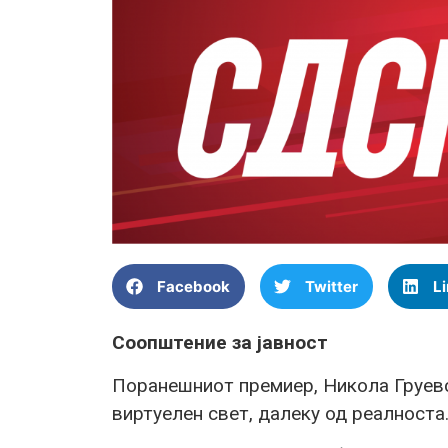
Facebook
Twitter
L
Соопштение за јавност
Поранешниот премиер, Никола Груевс
виртуелен свет, далеку од реалноста