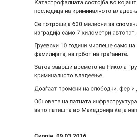
Катастрофалната состојба во којашт
последица на криминалното владеење
Се потрошија 630 милиони за спомен
изградија само 7 километри автопат.
Груевски 10 години мислеше само на
фамилијата, на грбот на граѓаните.
Затоа заврши времето на Никола Гру
криминалното владеење.
Доаѓаат промени на слободни, фер и
Обновата на патната инфраструктура,
авто патишта во Македонија ќе ја н
Скопје, 09.03.2016