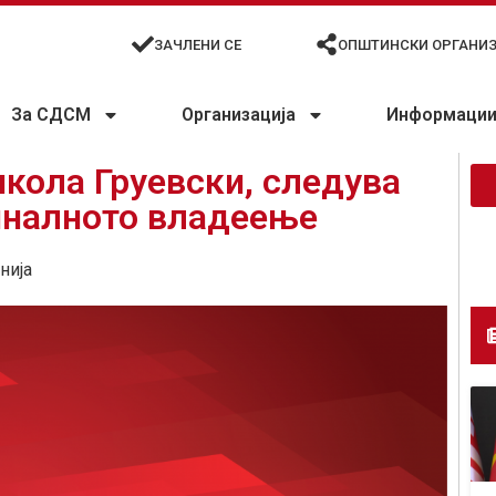
ЗАЧЛЕНИ СЕ
ОПШТИНСКИ ОРГАНИ
За СДСМ
Организација
Информации 
кола Груевски, следува
иналното владеење
нија