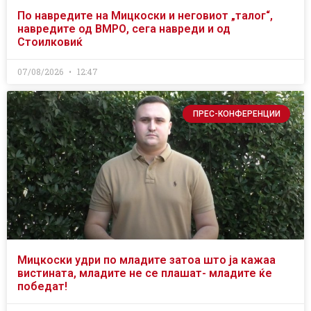
По навредите на Мицкоски и неговиот „талог“,
навредите од ВМРО, сега навреди и од
Стоилковиќ
07/08/2026
12:47
ПРЕС-КОНФЕРЕНЦИИ
Мицкоски удри по младите затоа што ја кажаа
вистината, младите не се плашат- младите ќе
победат!