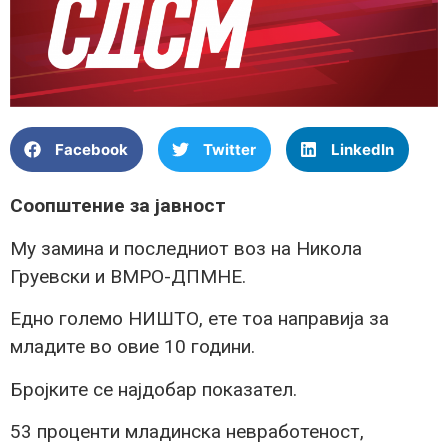
Facebook
Twitter
LinkedIn
Соопштение за јавност
Му замина и последниот воз на Никола
Груевски и ВМРО-ДПМНЕ.
Едно големо НИШТО, ете тоа направија за
младите во овие 10 години.
Бројките се најдобар показател.
53 проценти младинска невработеност,