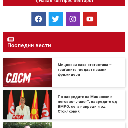
Назад кон Прес центарот
Последни вести
Мицкоски сака статистика –
граѓаните гледаат празни
фрижидери
По навредите на Мицкоски и
неговиот „талог“, навредите од
ВМРО, сега навреди и од
Стоилковиќ