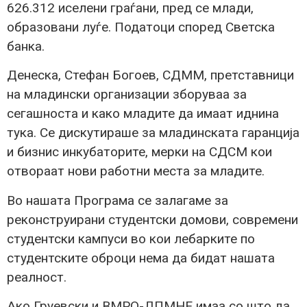
626.312 иселени граѓани, пред се млади,
образовани луѓе. Податоци според Светска
банка.
Денеска, Стефан Богоев, СДММ, претставници
на младински организации зборуваа за
сегашноста и како младите да имаат иднина
тука. Се дискутираше за младинската гаранција
и бизнис инкубаторите, мерки на СДСМ кои
отвораат нови работни места за младите.
Во нашата Програма се залагаме за
реконструирани студентски домови, современи
студентски кампуси во кои лебарките по
студентските оброци нема да бидат нашата
реалност.
Ако Груевски и ВМРО-ДПМНЕ имаа со што да