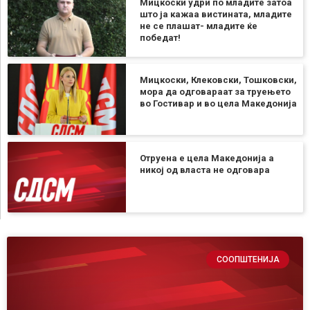
Мицкоски удри по младите затоа
што ја кажаа вистината, младите
не се плашат- младите ќе
победат!
Мицкоски, Клековски, Тошковски,
мора да одговараат за труењето
во Гостивар и во цела Македонија
Отруена е цела Македонија а
никој од власта не одговара
СООПШТЕНИЈА