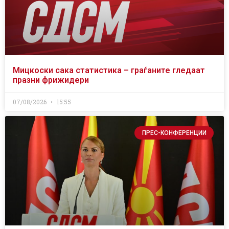
Мицкоски сака статистика – граѓаните гледаат
празни фрижидери
07/08/2026
15:55
ПРЕС-КОНФЕРЕНЦИИ