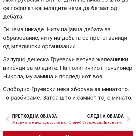
се пофалат кај младите нема да бегаат од
дебата.
Ги нема никаде. Ниту на јавна дебата за
образование, ниту на дебата со претставници
од младински организации.
Залудно денеска Груевски ветува железнички
викенди за младите. На политичкиот пензионер
Никола, му замина и последниот воз.
Слободно Груевски нека зборува за минатото.
Го разбираме. Затоа што и самиот тој е минато.
ПРЕТХОДНА ОБЈАВА
СЛЕДНА ОБЈАВА
Медиумите под контрола на Груевски со денови ja кријат срамната одлука на Уставен суд
(Видео) Сугарески: Правите упад во царинскиот систем со воена опрема која не знаеме колку чини