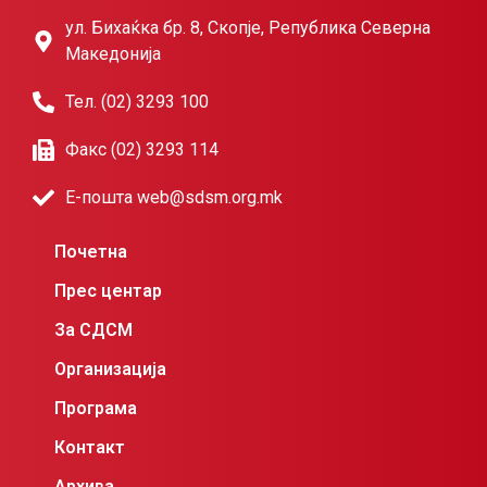
ул. Бихаќка бр. 8, Скопје, Република Северна
Македонија
Тел. (02) 3293 100
Факс (02) 3293 114
Е-пошта web@sdsm.org.mk
Почетна
Прес центар
За СДСМ
Организација
Програма
Контакт
Архива