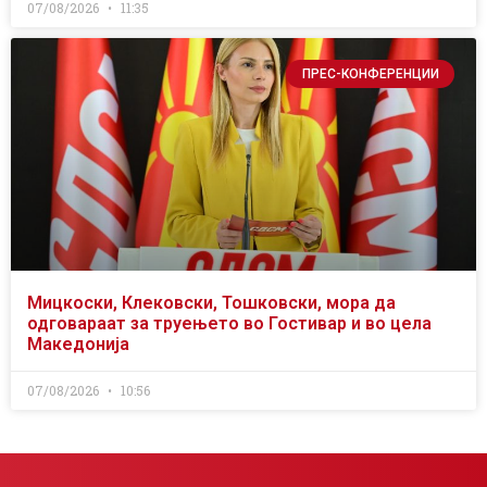
07/08/2026
11:35
ПРЕС-КОНФЕРЕНЦИИ
Мицкоски, Клековски, Тошковски, мора да
одговараат за труењето во Гостивар и во цела
Македонија
07/08/2026
10:56