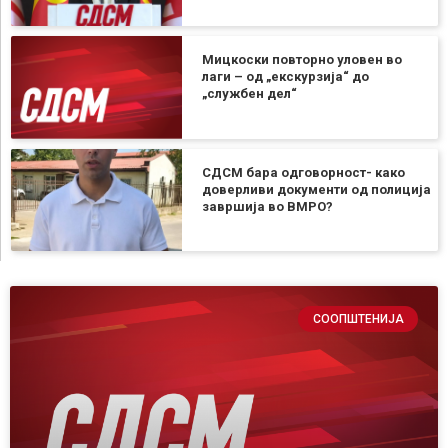
Мицкоски повторно уловен во
лаги – од „екскурзија“ до
„службен дел“
СДСМ бара одговорност- како
доверливи документи од полиција
завршија во ВМРО?
СООПШТЕНИЈА