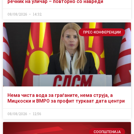
речник на уличар – повторно со навреди
08/08/2026
14:32
ПРЕС-КОНФЕРЕНЦИИ
Нема чиста вода за граѓаните, нема струја, а
Мицкоски и ВМРО за профит туркаат дата центри
08/08/2026
12:56
СООПШТЕНИЈА