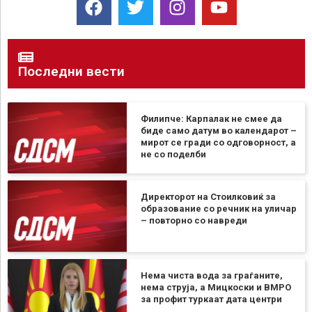
Последни вести
Филипче: Карпалак не смее да
биде само датум во календарот –
мирот се гради со одговорност, а
не со поделби
Директорот на Стоилковиќ за
образование со речник на уличар
– повторно со навреди
Нема чиста вода за граѓаните,
нема струја, а Мицкоски и ВМРО
за профит туркаат дата центри