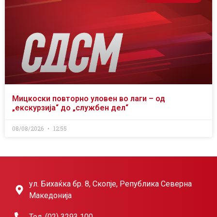
Мицкоски повторно уловен во лаги – од
„екскурзија“ до „службен дел“
08/08/2026
12:55
ул. Бихаќка бр. 8, Скопје, Република Северна
Македонија
Тел. (02) 3293 100