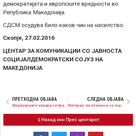
демократијата и европските вредности во
Република Македонија.
СДСМ осудува било каков чин на насилство.
Скопје, 27.02.2016
ЦЕНТАР ЗА КОМУНИКАЦИИ СО ЈАВНОСТА
СОЦИЈАЛДЕМОКРАТСКИ СОЈУЗ НА
МАКЕДОНИЈА
ПРЕТХОДНА ОБЈАВА
СЛЕДНА ОБЈАВА
Медиумските курири ги бранат срамните одлуки на Уставниот суд
Интервју на Атанасов за порталот Прес24
Назад кон Прес центарот