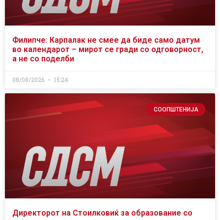
Филипче: Карпалак не смее да биде само датум
во календарот – мирот се гради со одговорност,
а не со поделби
08/08/2026
15:24
СООПШТЕНИЈА
Директорот на Стоилковиќ за образование со