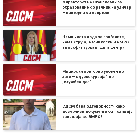
Директорот на Стоилковиќ за
образование со речник на уличар
– повторно со навреди
Нема чиста вода за граѓаните,
нема струја, а Мицкоски и ВМРО
за профит туркаат дата центри
Мицкоски повторно уловен во
лаги – од „екскурзија“ до
„службен дел“
СДСМ бара одговорност- како
доверливи документи од полиција
завршија во ВМРО?