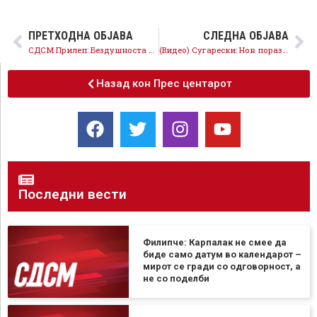
ПРЕТХОДНА ОБЈАВА
СЛЕДНА ОБЈАВА
СДСМ Прилеп: Бездушноста на ВМРО-ДПМНЕ нема граница!
(Видео) Сугарески: Нов пораз на Груевски и признание дека нема услови за фер избори на 24-ти април
Назад кон Прес центарот
Последни вести
Филипче: Карпалак не смее да
биде само датум во календарот –
мирот се гради со одговорност, а
не со поделби