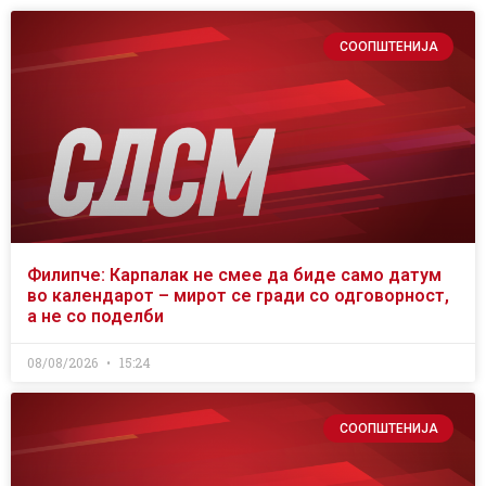
СООПШТЕНИЈА
Филипче: Карпалак не смее да биде само датум
во календарот – мирот се гради со одговорност,
а не со поделби
08/08/2026
15:24
СООПШТЕНИЈА