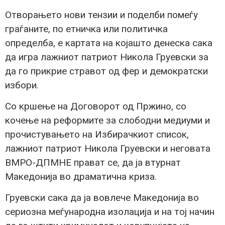
Отворањето нови тензии и поделби помеѓу
граѓаните, по етничка или политичка
определба, е картата на којашто денеска сака
да игра лажниот патриот Никола Груевски за
да го прикрие стравот од фер и демократски
избори.
Со кршење на Договорот од Пржино, со
кочење на реформите за слободни медиуми и
прочистувањето на Избирачкиот список,
лажниот патриот Никола Груевски и неговата
ВМРО-ДПМНЕ прават се, да ја втурнат
Македонија во драматична криза.
Груевски сака да ја вовлече Македонија во
сериозна меѓународна изолација и на тој начин