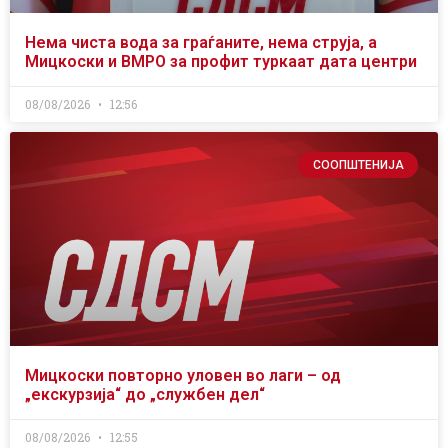
Нема чиста вода за граѓаните, нема струја, а
Мицкоски и ВМРО за профит туркаат дата центри
08/08/2026
12:56
СООПШТЕНИЈА
Мицкоски повторно уловен во лаги – од
„екскурзија“ до „службен дел“
08/08/2026
12:55