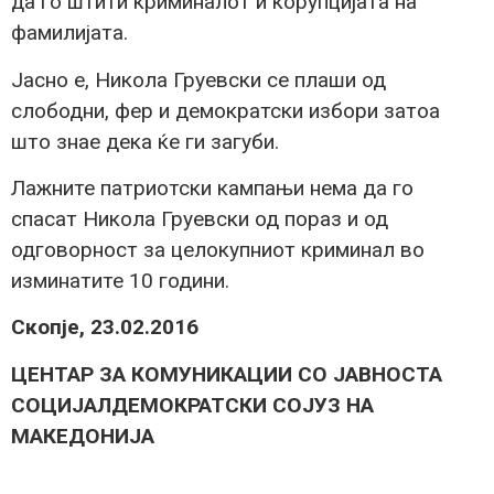
да го штити криминалот и корупцијата на
фамилијата.
Јасно е, Никола Груевски се плаши од
слободни, фер и демократски избори затоа
што знае дека ќе ги загуби.
Лажните патриотски кампањи нема да го
спасат Никола Груевски од пораз и од
одговорност за целокупниот криминал во
изминатите 10 години.
Скопје, 23.02.2016
ЦЕНТАР ЗА КОМУНИКАЦИИ СО ЈАВНОСТА
СОЦИЈАЛДЕМОКРАТСКИ СОЈУЗ НА
МАКЕДОНИЈА