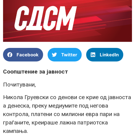
Facebook
Twitter
LinkedIn
Соопштение за јавност
Почитувани,
Никола Груевски со денови се крие од јавноста
а денеска, преку медиумите под негова
контрола, платени со милиони евра пари на
граѓаните, креираше лажна патриотска
кампања.