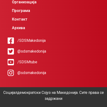
Организација
Програма
Контакт
Архива
/SDSMakedonija
@sdsmakedonija
/SDSMtube
@sdsmakedonija
Социјалдемократски Сојуз на Македонија. Сите права се
задржани