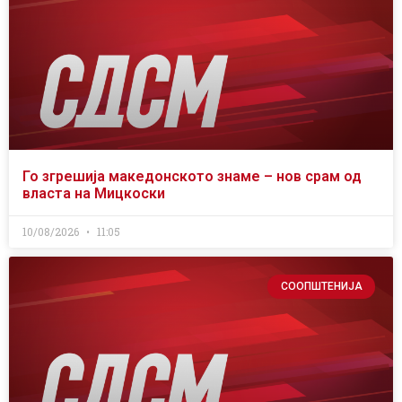
Го згрешија македонското знаме – нов срам од
власта на Мицкоски
10/08/2026
11:05
СООПШТЕНИЈА