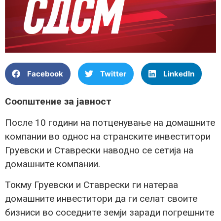
Facebook
Twitter
LinkedIn
Соопштение за јавност
После 10 години на потценување на домашните
компании во однос на странските инвеститори
Груевски и Ставрески наводно се сетија на
домашните компании.
Токму Груевски и Ставрески ги натераа
домашните инвеститори да ги селат своите
бизниси во соседните земји заради погрешните