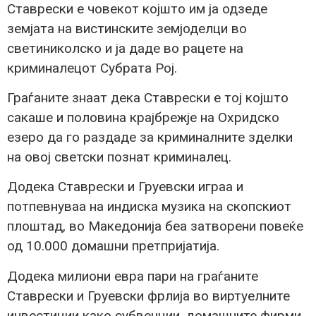
Ставрески е човекот којшто им ја одзеде
земјата на вистинските земјоделци во
светиниколско и ја даде во рацете на
криминалецот Субрата Рој.
Граѓаните знаат дека Ставрески е тој којшто
сакаше и половина крајбрежје на Охридско
езеро да го раздаде за криминалните зделки
на овој светски познат криминалец.
Додека Ставрески и Груевски играа и
потпевнуваа на индиска музика на скопскиот
плоштад, во Македонија беа затворени повеќе
од 10.000 домашни претпријатија.
Додека милиони евра пари на граѓаните
Ставрески и Груевски фрлија во виртуелните
инвестиции како субвенции, домашните фирми