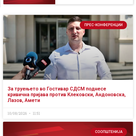
ПРЕС-КОНФЕРЕНЦИИ
За труењето во Гостивар СДСМ поднесе
кривична пријава против Клековски, Андоновска,
Лазов, Амети
10/08/2026
11:51
СООПШТЕНИЈА