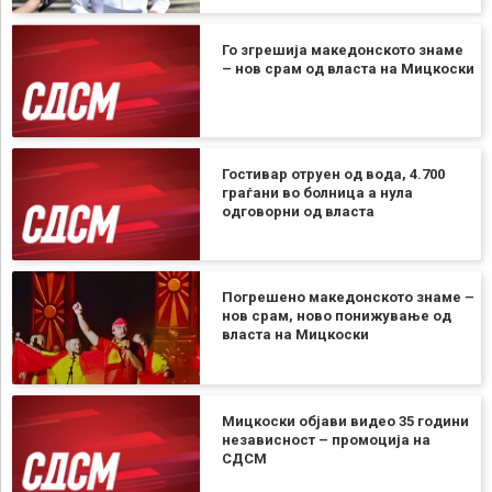
Го згрешија македонското знаме
– нов срам од власта на Мицкоски
Гостивар отруен од вода, 4.700
граѓани во болница а нула
одговорни од власта
Погрешено македонското знаме –
нов срам, ново понижување од
власта на Мицкоски
Мицкоски објави видео 35 години
независност – промоција на
СДСМ