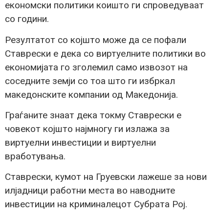
економски политики коишто ги спроведуваат
со години.
Резултатот со којшто може да се пофали
Ставрески е дека со виртуелните политики во
економијата го зголемил само извозот на
соседните земји со тоа што ги избркал
македонските компании од Македонија.
Граѓаните знаат дека токму Ставрески е
човекот којшто најмногу ги излажа за
виртуелни инвестиции и виртуелни
вработувања.
Ставрески, кумот на Груевски лажеше за нови
илјадници работни места во наводните
инвестиции на криминалецот Субрата Рој.