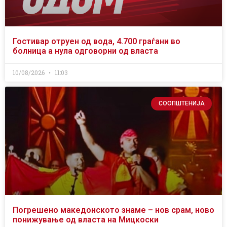
Гостивар отруен од вода, 4.700 граѓани во
болница а нула одговорни од власта
10/08/2026
11:03
СООПШТЕНИЈА
Погрешено македонското знаме – нов срам, ново
понижување од власта на Мицкоски