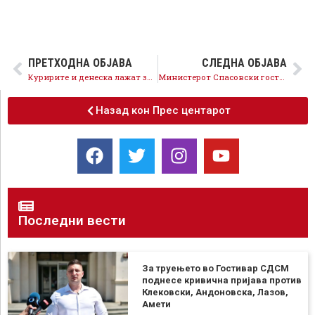
ПРЕТХОДНА ОБЈАВА
СЛЕДНА ОБЈАВА
Куририте и денеска лажат за Шекеринска, Груевски молчи за злосторничкото здружување
Министерот Спасовски гостин во 10 минути на Телевизија 21
Назад кон Прес центарот
Последни вести
За труењето во Гостивар СДСМ
поднесе кривична пријава против
Клековски, Андоновска, Лазов,
Амети