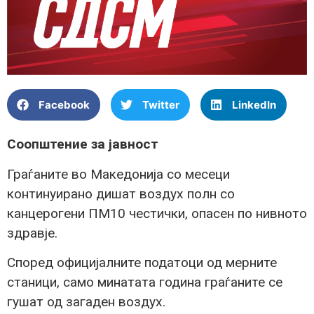
Facebook
Twitter
LinkedIn
Соопштение за јавност
Граѓаните во Македонија со месеци
континуирано дишат воздух полн со
канцерогени ПМ10 честички, опасен по нивното
здравје.
Според официјалните податоци од мерните
станици, само минатата година граѓаните се
гушат од загаден воздух.