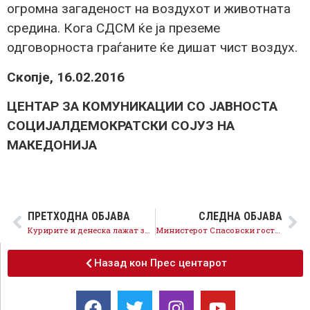
огромна загаденост на воздухот и животната
средина. Кога СДСМ ќе ја преземе
одговорноста граѓаните ќе дишат чист воздух.
Скопје, 16.02.2016
ЦЕНТАР ЗА КОМУНИКАЦИИ СО ЈАВНОСТА
СОЦИЈАЛДЕМОКРАТСКИ СОЈУЗ НА
МАКЕДОНИЈА
ПРЕТХОДНА ОБЈАВА
СЛЕДНА ОБЈАВА
Куририте и денеска лажат за Шекеринска, Груевски молчи за злосторничкото здружување
Министерот Спасовски гостин во 10 минути на Телевизија 21
Назад кон Прес центарот