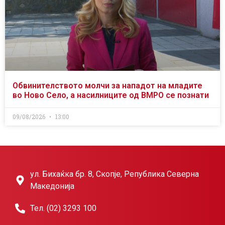
Обвинителството молчи за нападот на младите
во Ново Село, а насилниците од ВМРО се познати
09/08/2026
13:00
ул. Бихаќка бр. 8, Скопје, Република Северна
Македонија
Тел. (02) 3293 100