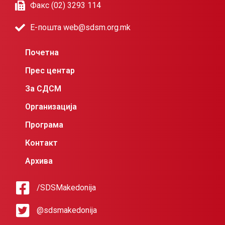
Факс (02) 3293 114
Е-пошта web@sdsm.org.mk
Почетна
Прес центар
За СДСМ
Организација
Програма
Контакт
Архива
/SDSMakedonija
@sdsmakedonija