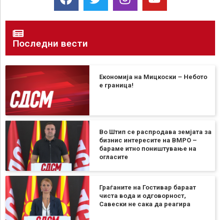
Последни вести
Економија на Мицкоски – Небото
е граница!
Во Штип се распродава земјата за
бизнис интересите на ВМРО –
бараме итно поништување на
огласите
Граѓаните на Гостивар бараат
чиста вода и одговорност,
Савески не сака да реагира