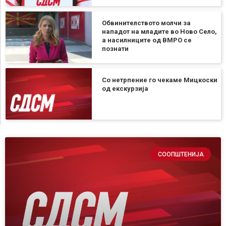
Обвинителството молчи за
нападот на младите во Ново Село,
а насилниците од ВМРО се
познати
Со нетрпение го чекаме Мицкоски
од екскурзија
СООПШТЕНИЈА