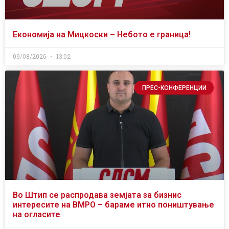
Економија на Мицкоски – Небото е граница!
09/08/2026
13:02
ПРЕС-КОНФЕРЕНЦИИ
Во Штип се распродава земјата за бизнис
интересите на ВМРО – бараме итно поништување
на огласите